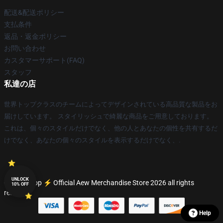
配送&配送ポリシー
支払条件
返品・返金ポリシー
お問い合わせ
カスタマーサポート(FAQ)
スタッフ
私達の店
世界トップクラスのチームによってデザインされている高品質な製品をお
届けしています。 スタイリッシュで綺麗な商品をご用意しております。
これは、個々のスタイルだけでなく、他の人とあなたの個性を共有するだ
けでなく、あなたの個々のスタイルを表示するだけでなく、.
UNLOCK
© Aew Shop ⚡️ Official Aew Merchandise Store 2026 all rights
10% OFF
reserved
Help