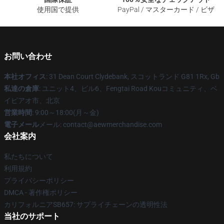
使用国で提供
PayPal / マスターカード / ビザ
お問い合わせ
本社オフィス
: 31 Dean Court Clydebank, スコットランド G81 1Rx, Gb
私達の倉庫
: ユニット4、ビル6、Fengtai Road Kouコミュニティ、ベ
イピアオ市、北京
営業時間
: 9:00～18:00(月～金)
電子メール
メール:
contact@aewmerchandise.com
会社案内
私たちについて
利用規約
プライバシーポリシー
DMCA - 著作権ポリシー
カリフォルニアSB657: サプライチェーンの透明性法
当社のサポート