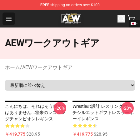
FREE
shipping on orders over $100
Aew Shop ⚡️ Official Aew Merchandise Store
Open menu
AEWワークアウトギア
ホーム
/
AEWワークアウトギア
こんにちは、それはそう簡単で
Wrestleの設計 レスリングマッ
-20%
-20%
はありません...将来のレスリン
チシルエットギフトレスラーボ
グチャンピオンレギンス
ーイレギンス
￥419,775
$28.95
￥419,775
$28.95