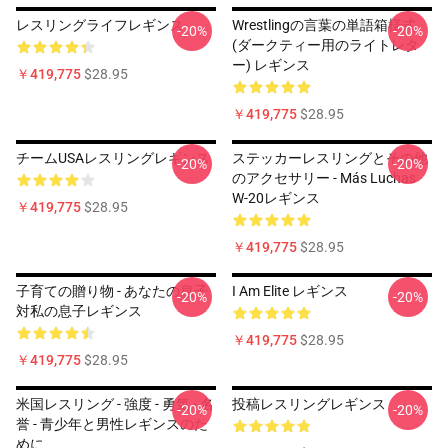
レスリングライフレギンス
Wrestlingの言葉の単語箱様式
-20%
-20%
(ダークティー用のライトレタ
ー) レギンス
￥419,775
$28.95
￥419,775
$28.95
チームUSAレスリングレギンス
ステッカーレスリングとその他
-20%
-20%
のアクセサリー - Más Luchas
W-20レギンス
￥419,775
$28.95
￥419,775
$28.95
子育ての贈り物 - あなたの息子
I Am Elite レギンス
-20%
-20%
対私の息子レギンス
￥419,775
$28.95
￥419,775
$28.95
米国レスリング - 強度 - 勇気 - 名
投稿レスリングレギンス
-20%
-20%
誉 - 青少年と男性レギンスのた
めに