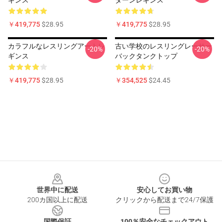
ギンス
ターンレギンス
￥419,775
$28.95
￥419,775
$28.95
カラフルなレスリングアートレ
古い学校のレスリングレーサー
-20%
-20%
ギンス
バックタンクトップ
￥419,775
$28.95
￥354,525
$24.45
Footer
世界中に配送
安心してお買い物
200カ国以上に配送
クリックから配送まで24/7保護
国際保証
100％安全なチェックアウト