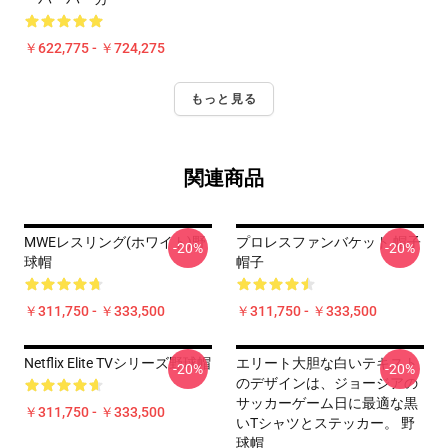
￥622,775 - ￥724,275
もっと見る
関連商品
MWEレスリング(ホワイト)野
プロレスファンバケット 帽子
-20%
-20%
球帽
帽子
￥311,750 - ￥333,500
￥311,750 - ￥333,500
Netflix Elite TVシリーズ野球帽
エリート大胆な白いテキスト
-20%
-20%
のデザインは、ジョージアの
サッカーゲーム日に最適な黒
￥311,750 - ￥333,500
いTシャツとステッカー。 野
球帽