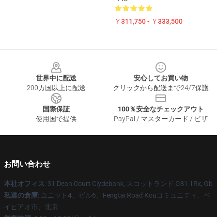
￥311,750 - ￥333,500
Footer
世界中に配送
安心してお買い物
200カ国以上に配送
クリックから配送まで24/7保護
国際保証
100％安全なチェックアウト
使用国で提供
PayPal / マスターカード / ビザ
お問い合わせ
本社オフィス
: 31 Dean Court Clydebank, スコットランド G81 1Rx, Gb
私達の倉庫
: ユニット4、ビル6、Fengtai Road Kouコミュニティ、ベ
イピアオ市、北京