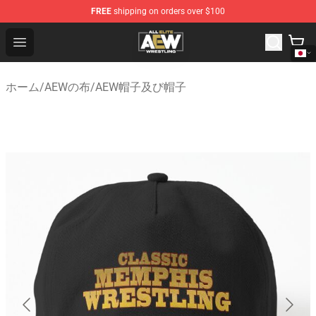
FREE
shipping on orders over $100
Aew Shop ⚡️ Official Aew Merchandise Store
Open menu
ホーム
/
AEWの布
/
AEW帽子及び帽子