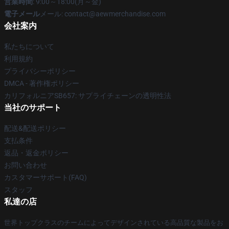
営業時間
: 9:00～18:00(月～金)
電子メール
メール:
contact@aewmerchandise.com
会社案内
私たちについて
利用規約
プライバシーポリシー
DMCA - 著作権ポリシー
カリフォルニアSB657: サプライチェーンの透明性法
当社のサポート
配送&配送ポリシー
支払条件
返品・返金ポリシー
お問い合わせ
カスタマーサポート(FAQ)
スタッフ
私達の店
世界トップクラスのチームによってデザインされている高品質な製品をお