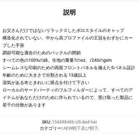
説明
お父さんだけではないリラックスしたポロスタイルのキャップ
構造化されていない、中から高プロファイルの王冠をわずかにカー
ブした手形
調節可能な適合のためのバックルの閉鎖
すべての色の100%の綿、生地の重量7のoz。/240のgsm
シームレスな印刷のための両面フロントパネルを備えた5パネル設計
年齢のために大きさで分類される 13歳以上
湿気がある布ときれいに斑点を付けて下さい
ローカルのサードパーティのフルフィルダーによって、すべてのア
イテムがあなただけのために作られているので、受け取った製品に
若干の分散があります
SKU
:
154498486-US-dad-hat
カテゴリー
:
AEW帽子及び帽子
,