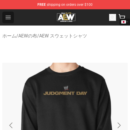
FREE
shipping on orders over $100
Aew Shop ⚡️ Official Aew Merchandise Store
Open menu
ホーム
/
AEWの布
/
AEW スウェットシャツ