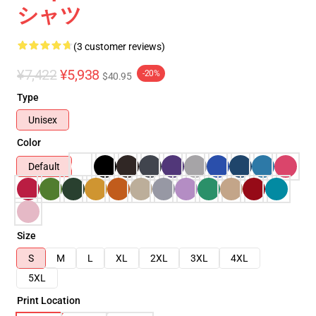
シャツ
(3 customer reviews)
¥7,422
¥5,938
-20%
$40.95
Type
Unisex
Color
Default
Size
S
M
L
XL
2XL
3XL
4XL
5XL
Print Location