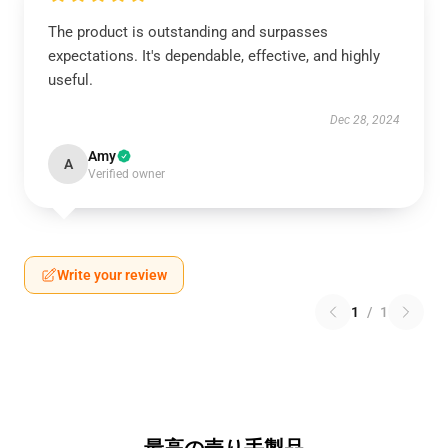
The product is outstanding and surpasses
expectations. It's dependable, effective, and highly
useful.
Dec 28, 2024
Amy
A
Verified owner
Write your review
1
/
1