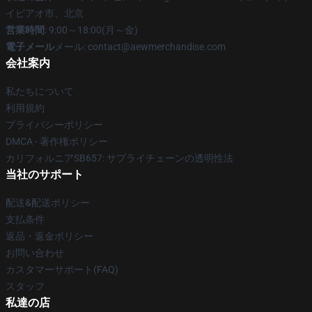
イピアオ市、北京
営業時間
: 9:00～18:00(月～金)
電子メール
メール:
contact@aewmerchandise.com
会社案内
私たちについて
利用規約
プライバシーポリシー
DMCA - 著作権ポリシー
カリフォルニアSB657: サプライチェーンの透明性法
当社のサポート
配送&配送ポリシー
支払条件
返品・返金ポリシー
お問い合わせ
カスタマーサポート(FAQ)
スタッフ
私達の店