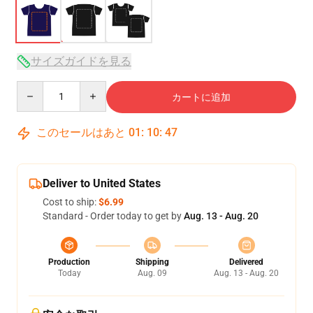
サイズガイドを見る
Quantity
カートに追加
このセールはあと
01
:
10
:
46
Deliver to United States
Cost to ship:
$6.99
Standard - Order today to get by
Aug. 13 - Aug. 20
Production
Shipping
Delivered
Today
Aug. 09
Aug. 13 - Aug. 20