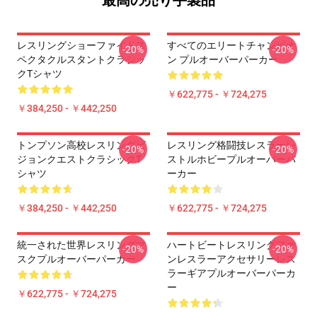
最高の売り手製品
レスリングショーファイトス
すべてのエリートチャンピオ
-20%
-20%
ペクタクルスタントクラシッ
ン プルオーバーパーカー
クTシャツ
￥622,775 - ￥724,275
￥384,250 - ￥442,250
トンプソン高校レスリングビ
レスリング格闘技レスラーレ
-20%
-20%
ジョンクエストクラシックT
ストルホビープルオーバーパ
シャツ
ーカー
￥384,250 - ￥442,250
￥622,775 - ￥724,275
統一された世界レスリングマ
ハートビートレスリングファ
-20%
-20%
スクプルオーバーパーカー
ンレスラーアクセサリーレス
ラーギアプルオーバーパーカ
ー
￥622,775 - ￥724,275