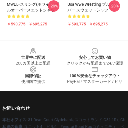
MWEレスリング(ホワイト)プ
Usa Wwe Wrestling プルオー
-20%
-20%
ルオーバースエットシャツ
バー スウェットシャツ
￥593,775 - ￥695,275
￥593,775 - ￥695,275
Footer
世界中に配送
安心してお買い物
200カ国以上に配送
クリックから配送まで24/7保護
国際保証
100％安全なチェックアウト
使用国で提供
PayPal / マスターカード / ビザ
お問い合わせ
本社オフィス
: 31 Dean Court Clydebank, スコットランド G81 1Rx, Gb
私達の倉庫
: ユニット4、ビル6、Fengtai Road Kouコミュニティ、ベ