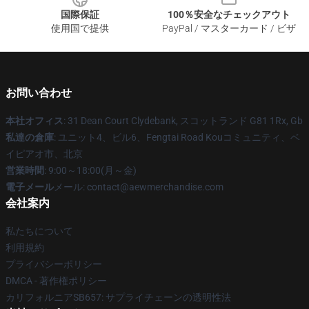
国際保証
100％安全なチェックアウト
使用国で提供
PayPal / マスターカード / ビザ
お問い合わせ
本社オフィス
: 31 Dean Court Clydebank, スコットランド G81 1Rx, Gb
私達の倉庫
: ユニット4、ビル6、Fengtai Road Kouコミュニティ、ベ
イピアオ市、北京
営業時間
: 9:00～18:00(月～金)
電子メール
メール:
contact@aewmerchandise.com
会社案内
私たちについて
利用規約
プライバシーポリシー
DMCA - 著作権ポリシー
カリフォルニアSB657: サプライチェーンの透明性法