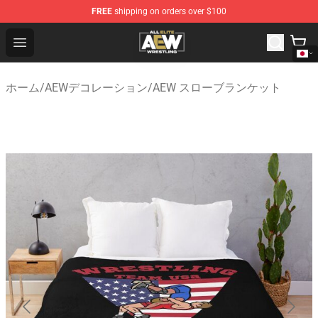
FREE
shipping on orders over $100
Aew Shop ⚡️ Official Aew Merchandise Store
Open menu
ホーム
/
AEWデコレーション
/
AEW スローブランケット