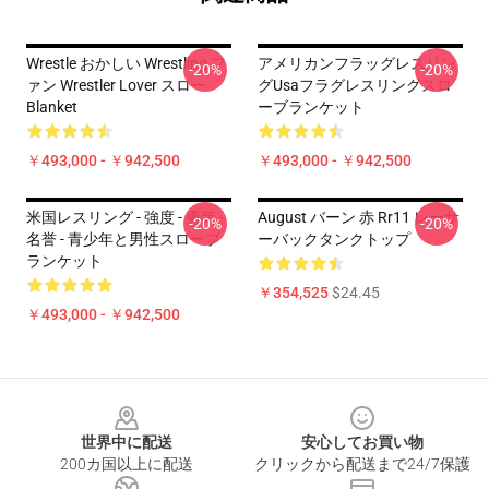
Wrestle おかしい Wrestling フ
アメリカンフラッグレスリン
-20%
-20%
ァン Wrestler Lover スロー
グUsaフラグレスリングスロ
Blanket
ーブランケット
￥493,000 - ￥942,500
￥493,000 - ￥942,500
米国レスリング - 強度 - 勇気 -
August バーン 赤 Rr11 レーサ
-20%
-20%
名誉 - 青少年と男性スローブ
ーバックタンクトップ
ランケット
￥354,525
$24.45
￥493,000 - ￥942,500
Footer
世界中に配送
安心してお買い物
200カ国以上に配送
クリックから配送まで24/7保護