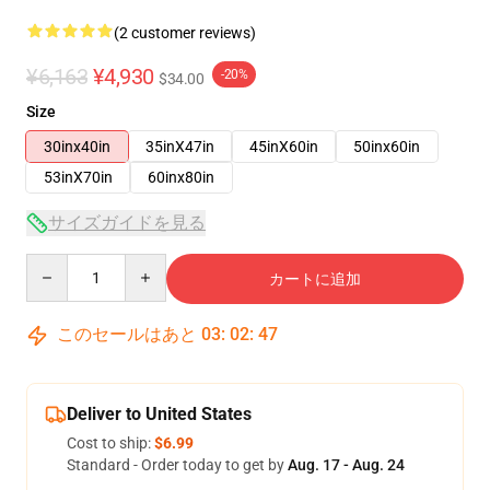
(2 customer reviews)
¥6,163
¥4,930
-20%
$34.00
Size
30inx40in
35inX47in
45inX60in
50inx60in
53inX70in
60inx80in
サイズガイドを見る
Quantity
カートに追加
このセールはあと
03
:
02
:
46
Deliver to United States
Cost to ship:
$6.99
Standard - Order today to get by
Aug. 17 - Aug. 24