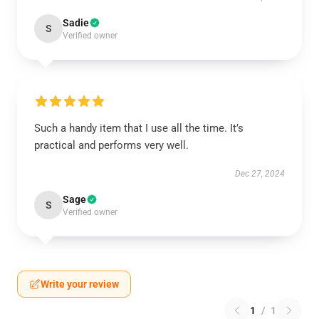
Sadie
S
Verified owner
Such a handy item that I use all the time. It’s
practical and performs very well.
Dec 27, 2024
Sage
S
Verified owner
Write your review
1
/
1