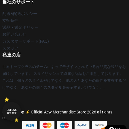
当社のサポート
配送&配送ポリシー
支払条件
返品・返金ポリシー
お問い合わせ
カスタマーサポート(FAQ)
スタッフ
私達の店
世界トップクラスのチームによってデザインされている高品質な製品をお
届けしています。 スタイリッシュで綺麗な商品をご用意しております。
これは、個々のスタイルだけでなく、他の人とあなたの個性を共有するだ
けでなく、あなたの個々のスタイルを表示するだけでなく、.
UNLOCK
© Aew Shop ⚡️ Official Aew Merchandise Store 2026 all rights
10% OFF
reserved