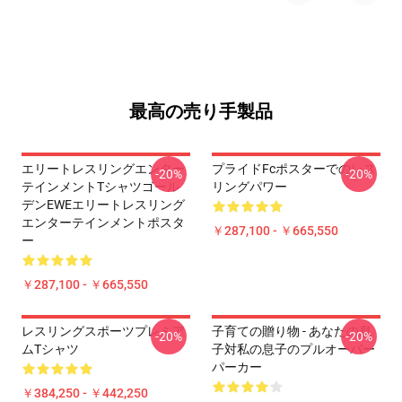
最高の売り手製品
エリートレスリングエンター
プライドFcポスターでのレス
-20%
-20%
テインメントTシャツゴール
リングパワー
デンEWEエリートレスリング
エンターテインメントポスタ
￥287,100 - ￥665,550
ー
￥287,100 - ￥665,550
レスリングスポーツプレミア
子育ての贈り物 - あなたの息
-20%
-20%
ムTシャツ
子対私の息子のプルオーバー
パーカー
￥384,250 - ￥442,250