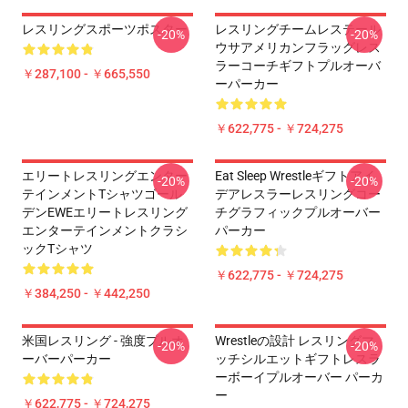
レスリングスポーツポスター
レスリングチームレステール
-20%
-20%
ウサアメリカンフラッグレス
ラーコーチギフトプルオーバ
￥287,100 - ￥665,550
ーパーカー
￥622,775 - ￥724,275
エリートレスリングエンター
Eat Sleep Wrestleギフトアイ
-20%
-20%
テインメントTシャツゴール
デアレスラーレスリングコー
デンEWEエリートレスリング
チグラフィックプルオーバー
エンターテインメントクラシ
パーカー
ックTシャツ
￥622,775 - ￥724,275
￥384,250 - ￥442,250
米国レスリング - 強度プルオ
Wrestleの設計 レスリングマ
-20%
-20%
ーバーパーカー
ッチシルエットギフトレスラ
ーボーイプルオーバー パーカ
ー
￥622,775 - ￥724,275