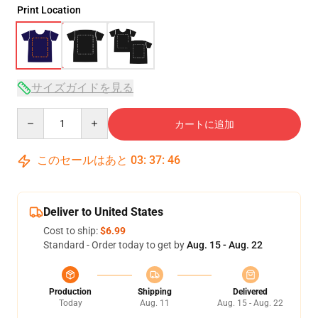
Print Location
サイズガイドを見る
Quantity
カートに追加
このセールはあと
03
:
37
:
46
Deliver to United States
Cost to ship:
$6.99
Standard - Order today to get by
Aug. 15 - Aug. 22
Production
Shipping
Delivered
Today
Aug. 11
Aug. 15 - Aug. 22