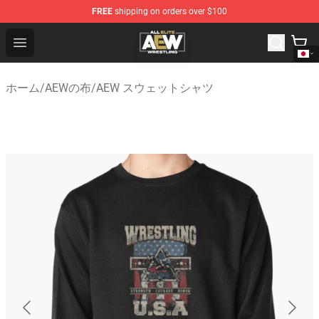
FREE
shipping on orders over $100
Aew Shop ⚡️ Official Aew Merchandise Store
Open menu
ホーム
/
AEWの布
/
AEW スウェットシャツ