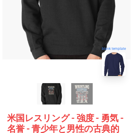
blank template
米国レスリング - 強度 - 勇気 -
名誉 - 青少年と男性の古典的