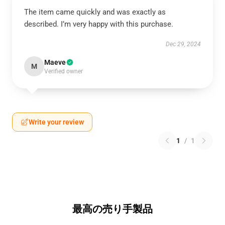
The item came quickly and was exactly as
described. I’m very happy with this purchase.
Dec 29, 2024
Maeve
M
Verified owner
Write your review
1
/
1
最高の売り手製品