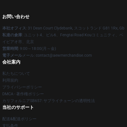
お問い合わせ
本社オフィス
: 31 Dean Court Clydebank, スコットランド G81 1Rx, Gb
私達の倉庫
: ユニット4、ビル6、Fengtai Road Kouコミュニティ、ベ
イピアオ市、北京
営業時間
: 9:00～18:00(月～金)
電子メール
メール:
contact@aewmerchandise.com
会社案内
私たちについて
利用規約
プライバシーポリシー
DMCA - 著作権ポリシー
カリフォルニアSB657: サプライチェーンの透明性法
当社のサポート
配送&配送ポリシー
支払条件