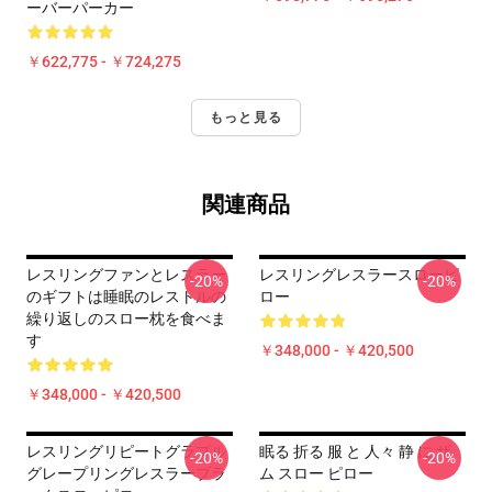
ーバーパーカー
￥622,775 - ￥724,275
もっと見る
関連商品
レスリングファンとレスラー
レスリングレスラースローピ
-20%
-20%
のギフトは睡眠のレストルの
ロー
繰り返しのスロー枕を食べま
す
￥348,000 - ￥420,500
￥348,000 - ￥420,500
レスリングリピートグラプル
眠る 折る 服 と 人々 静 に ザ
-20%
-20%
グレープリングレスラーブラ
ム スロー ピロー