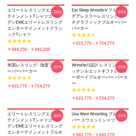
エリートレスリングエンター
Eat Sleep Wrestleギフトアイ
-20%
-20%
テインメントTシャツゴール
デアレスラーレスリングコー
デンEWEエリートレスリング
チグラフィックプルオーバー
エンターテインメントクラシ
パーカー
ックTシャツ
￥622,775 - ￥724,275
￥384,250 - ￥442,250
米国レスリング - 強度プルオ
Wrestleの設計 レスリングマ
-20%
-20%
ーバーパーカー
ッチシルエットギフトレスラ
ーボーイプルオーバー パーカ
ー
￥622,775 - ￥724,275
￥622,775 - ￥724,275
エリートレスリングエンター
Usa Wwe Wrestling プルオー
-20%
-20%
テインメントTシャツゴール
バー スウェットシャツ
デンEWEエリートレスリング
エンターテインメントプルオ
￥593,775 - ￥695,275