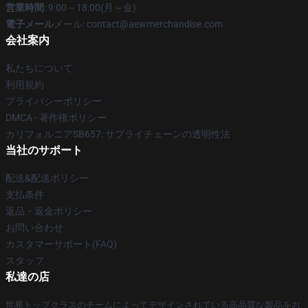
営業時間
: 9:00～18:00(月～金)
電子メール
メール:
contact@aewmerchandise.com
会社案内
私たちについて
利用規約
プライバシーポリシー
DMCA - 著作権ポリシー
カリフォルニアSB657: サプライチェーンの透明性法
当社のサポート
配送&配送ポリシー
支払条件
返品・返金ポリシー
お問い合わせ
カスタマーサポート(FAQ)
スタッフ
私達の店
世界トップクラスのチームによってデザインされている高品質な製品をお