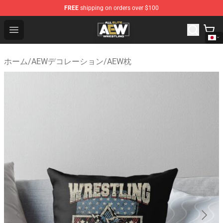
FREE
shipping on orders over $100
Aew Shop ⚡️ Official Aew Merchandise Store
Open menu
ホーム
/
AEWデコレーション
/
AEW枕