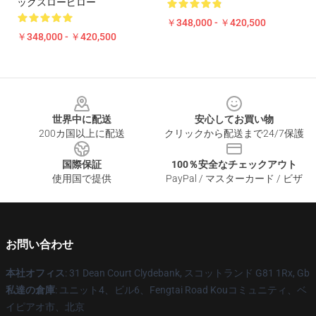
ックスローピロー
￥348,000 - ￥420,500
￥348,000 - ￥420,500
Footer
世界中に配送
安心してお買い物
200カ国以上に配送
クリックから配送まで24/7保護
国際保証
100％安全なチェックアウト
使用国で提供
PayPal / マスターカード / ビザ
お問い合わせ
本社オフィス
: 31 Dean Court Clydebank, スコットランド G81 1Rx, Gb
私達の倉庫
: ユニット4、ビル6、Fengtai Road Kouコミュニティ、ベ
イピアオ市、北京