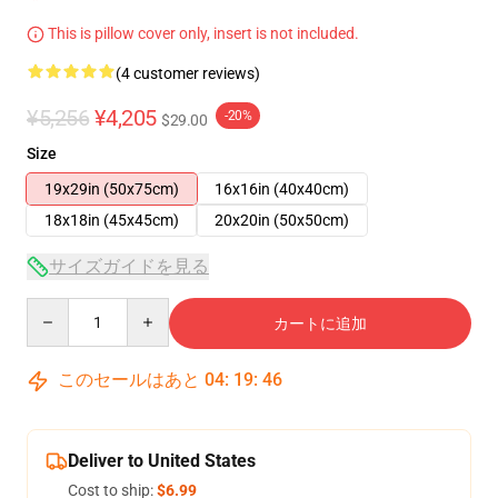
This is pillow cover only, insert is not included.
(4 customer reviews)
¥5,256
¥4,205
-20%
$29.00
Size
19x29in (50x75cm)
16x16in (40x40cm)
18x18in (45x45cm)
20x20in (50x50cm)
サイズガイドを見る
Quantity
カートに追加
このセールはあと
04
:
19
:
46
Deliver to United States
Cost to ship:
$6.99