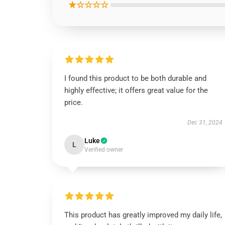
★☆☆☆☆
I found this product to be both durable and
highly effective; it offers great value for the
price.
Dec 31, 2024
Luke
L
Verified owner
This product has greatly improved my daily life,