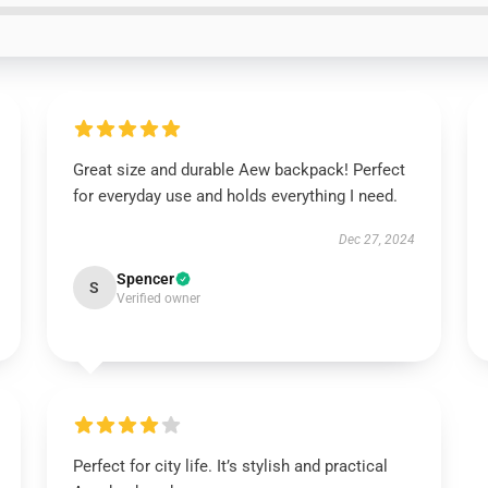
Great size and durable Aew backpack! Perfect
for everyday use and holds everything I need.
Dec 27, 2024
Spencer
S
Verified owner
Perfect for city life. It’s stylish and practical