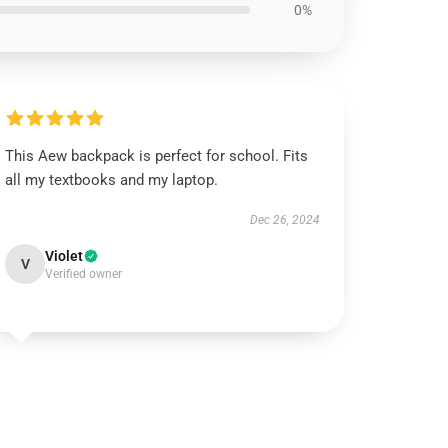
0%
This Aew backpack is perfect for school. Fits
all my textbooks and my laptop.
Dec 26, 2024
Violet
V
Verified owner