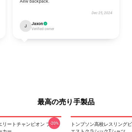
Aew backpack.
Dec 25, 2024
Jaxon
J
Verified owner
最高の売り手製品
-20%
エリートチャンピオン プルオ
トンプソン高校レスリングビ
ーカー
エストクラシックTシャツ