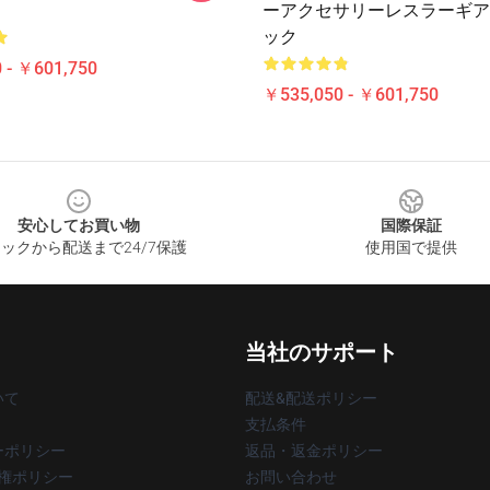
ーアクセサリーレスラーギア
ック
 - ￥601,750
￥535,050 - ￥601,750
安心してお買い物
国際保証
ックから配送まで24/7保護
使用国で提供
当社のサポート
いて
配送&配送ポリシー
支払条件
ーポリシー
返品・返金ポリシー
著作権ポリシー
お問い合わせ