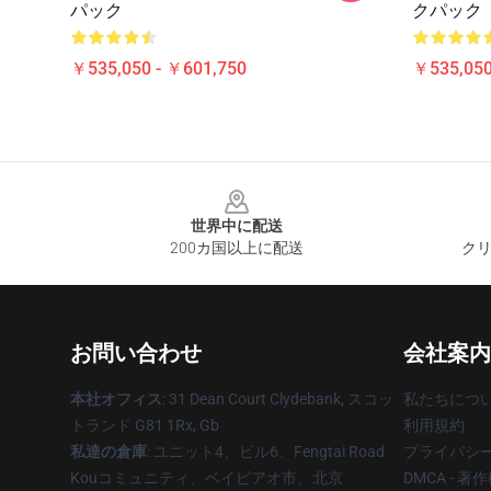
パック
クパック
￥535,050 - ￥601,750
￥535,050
Footer
世界中に配送
200カ国以上に配送
クリ
お問い合わせ
会社案内
本社オフィス
: 31 Dean Court Clydebank, スコッ
私たちにつ
トランド G81 1Rx, Gb
利用規約
私達の倉庫
: ユニット4、ビル6、Fengtai Road
プライバシ
Kouコミュニティ、ベイピアオ市、北京
DMCA - 