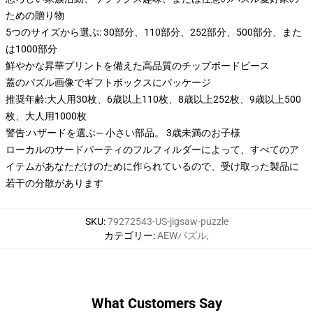
ための贈り物
5つのサイズから選ぶ: 30部分、110部分、252部分、500部分、また
は1000部分
鮮やかな昇華プリントを備えた高品質のチップボードピース
蓋のパズル画像でギフトボックスにパッケージ
推奨年齢:大人用30枚、6歳以上110枚、8歳以上252枚、9歳以上500
枚、大人用1000枚
警告:ハザードを選ぶ— 小さい部品。 3歳未満のお子様
ローカルのサードパーティのフルフィルダーによって、すべてのア
イテムがあなただけのために作られているので、受け取った製品に
若干の分散があります
SKU
:
79272543-US-jigsaw-puzzle
カテゴリー
:
AEWパズル
,
What Customers Say