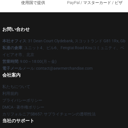
使用国で提供
PayPal / マスターカード / ビザ
お問い合わせ
本社オフィス
: 31 Dean Court Clydebank, スコットランド G81 1Rx, Gb
私達の倉庫
: ユニット4、ビル6、Fengtai Road Kouコミュニティ、ベ
イピアオ市、北京
営業時間
: 9:00～18:00(月～金)
電子メール
メール:
contact@aewmerchandise.com
会社案内
私たちについて
利用規約
プライバシーポリシー
DMCA - 著作権ポリシー
カリフォルニアSB657: サプライチェーンの透明性法
当社のサポート