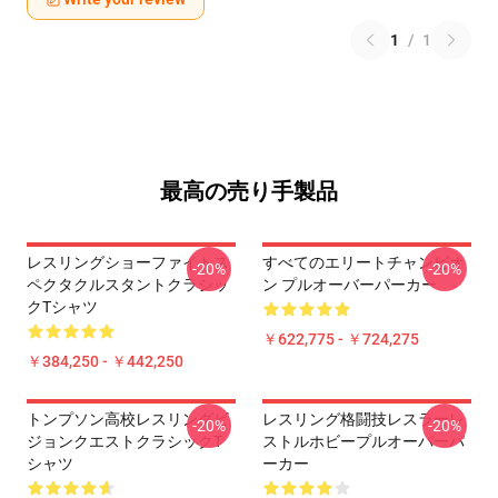
1
/
1
最高の売り手製品
レスリングショーファイトス
すべてのエリートチャンピオ
-20%
-20%
ペクタクルスタントクラシッ
ン プルオーバーパーカー
クTシャツ
￥622,775 - ￥724,275
￥384,250 - ￥442,250
トンプソン高校レスリングビ
レスリング格闘技レスラーレ
-20%
-20%
ジョンクエストクラシックT
ストルホビープルオーバーパ
シャツ
ーカー