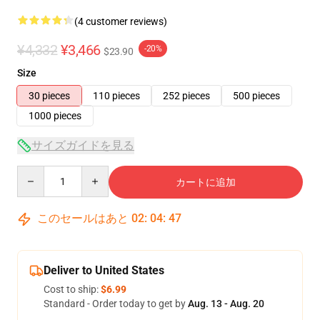
(4 customer reviews)
¥4,332
¥3,466
-20%
$23.90
Size
30 pieces
110 pieces
252 pieces
500 pieces
1000 pieces
サイズガイドを見る
Quantity
カートに追加
このセールはあと
02
:
04
:
46
Deliver to United States
Cost to ship:
$6.99
Standard - Order today to get by
Aug. 13 - Aug. 20