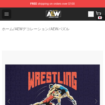
FREE
shipping on orders over $100
Aew Shop ⚡️ Official Aew Merchandise Store
Open menu
ホーム
/
AEWデコレーション
/
AEWパズル