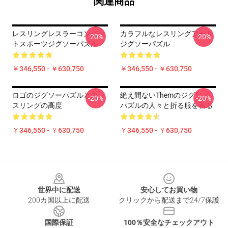
関連商品
レスリングレスラーコンバッ
カラフルなレスリングアート
-20%
-20%
トスポーツジグソーパズル
ジグソーパズル
￥346,550 - ￥630,750
￥346,550 - ￥630,750
ロゴのジグソーパズルとのレ
絶え間ないThemのジグソー
-20%
-20%
スリングの高度
パズルの人々と折る服を着る
￥346,550 - ￥630,750
￥346,550 - ￥630,750
Footer
世界中に配送
安心してお買い物
200カ国以上に配送
クリックから配送まで24/7保護
国際保証
100％安全なチェックアウト