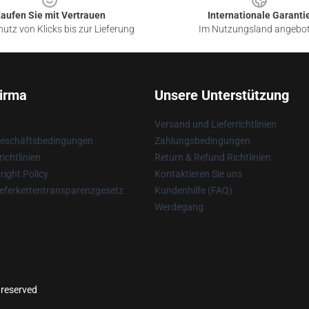
aufen Sie mit Vertrauen
Internationale Garanti
utz von Klicks bis zur Lieferung
Im Nutzungsland angebo
irma
Unsere Unterstützung
Versand und Lieferrichtlinien
Geschäftsbedingungen
Zahlungsbedingungen
ichtlinien
Return & Refund Richtlinien
ight Policy
Kontaktieren Sie uns
eferkettentransparenzgesetz
Kundenhilfe (FAQ)
Werdegang
 reserved