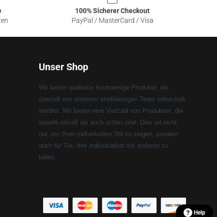
e
100% Sicherer Checkout
ten
PayPal / MasterCard / Visa
Unser Shop
Wir bieten qualitativ hochwertige Produkte, die
speziell von unserem erstklassigen Team entwickelt
werden. Wir bieten eine Vielzahl von Produkten, die
sowohl stilvoll als auch schön sind. Dies ist nicht
nur, um Ihren individuellen Stil zu zeigen, sondern
auch für Sie, Ihre Individualität mit anderen zu
teilen.
Help