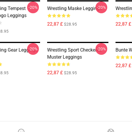
-20%
-20%
ling Tempest
Wrestling Maske Leggings
Wrestli
Logo Leggings
22,87 £
22,87 £
$28.95
8.95
-20%
-20%
ling Gear Leggings
Wrestling Sport Checkered
Bunte W
Muster Leggings
22,87 £
22,87 £
8.95
$28.95