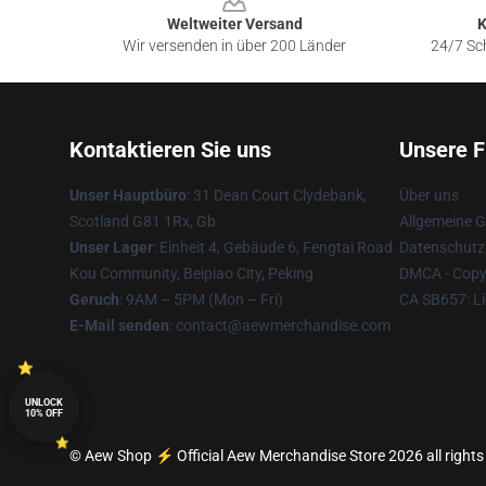
Weltweiter Versand
K
Wir versenden in über 200 Länder
24/7 Sch
Kontaktieren Sie uns
Unsere F
Unser Hauptbüro
: 31 Dean Court Clydebank,
Über uns
Scotland G81 1Rx, Gb
Allgemeine 
Unser Lager
: Einheit 4, Gebäude 6, Fengtai Road
Datenschutzr
Kou Community, Beipiao City, Peking
DMCA - Copyr
Geruch
: 9AM – 5PM (Mon – Fri)
CA SB657: Li
E-Mail senden
:
contact@aewmerchandise.com
UNLOCK
10% OFF
© Aew Shop ⚡️ Official Aew Merchandise Store 2026 all rights