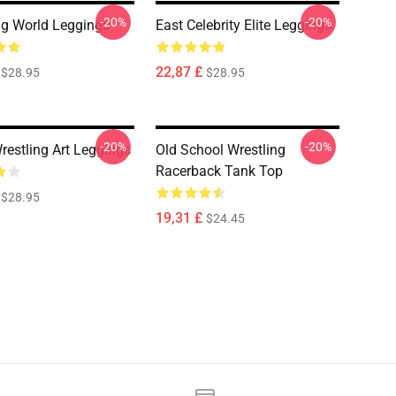
-20%
-20%
ng World Leggings
East Celebrity Elite Leggings
22,87 £
$28.95
$28.95
-20%
-20%
restling Art Leggings
Old School Wrestling
Racerback Tank Top
$28.95
19,31 £
$24.45