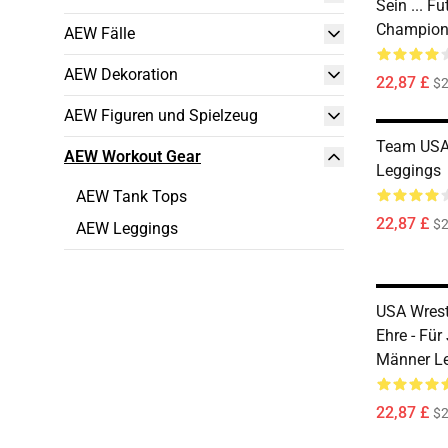
Sein ... F
Champion
AEW Fälle
AEW Dekoration
22,87 £
$2
AEW Figuren und Spielzeug
Team USA 
AEW Workout Gear
Leggings
AEW Tank Tops
22,87 £
$2
AEW Leggings
USA Wrestl
Ehre - Fü
Männer L
22,87 £
$2