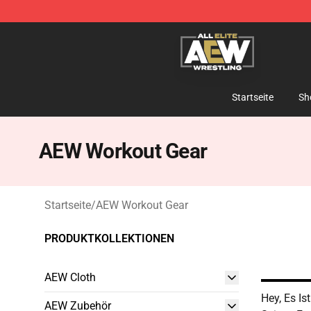
Aew Shop ⚡️ Official Aew Merchandise Store
Startseite
Sh
AEW Workout Gear
Startseite
/
AEW Workout Gear
PRODUKTKOLLEKTIONEN
AEW Cloth
Hey, Es Is
AEW Zubehör