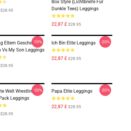
Box Style (Lichtbriefe Für
Dunkle Tees) Leggings
$28.95
22,87 £
$28.95
-20%
-20%
ng Eltern Geschenk -
Ich Bin Elite Leggings
n Vs My Son Leggings
22,87 £
$28.95
$28.95
-20%
-20%
te Welt Wrestling
Papa Elite Leggings
 Pack Leggings
22,87 £
$28.95
$28.95