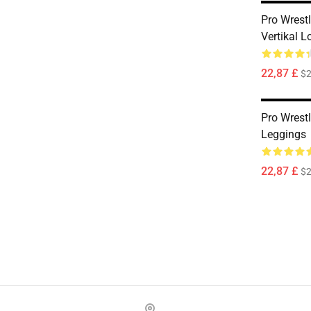
Pro Wrest
Vertikal 
22,87 £
$2
Pro Wrest
Leggings
22,87 £
$2
Footer