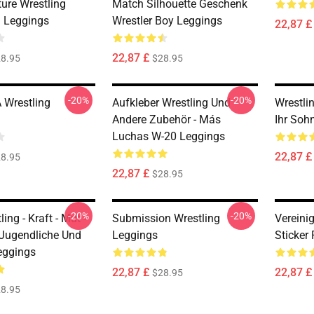
uture Wrestling
Match Silhouette Geschenk
 Leggings
Wrestler Boy Leggings
22,87 £
22,87 £
8.95
$28.95
-20%
-20%
Wrestling
Aufkleber Wrestling Und
Wrestli
Andere Zubehör - Más
Ihr Soh
Luchas W-20 Leggings
22,87 £
8.95
22,87 £
$28.95
-20%
-20%
ing - Kraft - Mut -
Submission Wrestling
Vereinig
r Jugendliche Und
Leggings
Sticker
eggings
22,87 £
22,87 £
$28.95
8.95