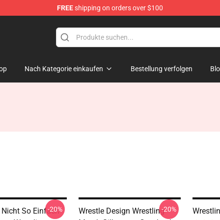
FREE
shipping on orders over $100
op
Nach Kategorie einkaufen
Bestellung verfolgen
Bl
-20%
-20%
t Nicht So Einfach
Wrestle Design Wrestling
Wrestli