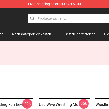
FREE
shipping on orders over $100
op
Nach Kategorie einkaufen
Bestellung verfolgen
Bl
-20%
-20%
tling Fan Bewegt
Usa Wwe Wrestling Muse
Wrestli