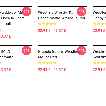
-20%
-20%
Faltkleider Mit
Wrestling Wrestler Kampf
Wrestler
 Noch In Them
Gegen Martial Art Maus Pad
Hobby 
schmatte
22,91 £ - 43,37 £
22,91 £ 
43,37 £
-20%
-20%
EHMEN
Grapple Galore: Wrestling
Wrestin
schmatte
Mouse Pad
Schreib
43,37 £
22,91 £ - 43,37 £
22,91 £ 