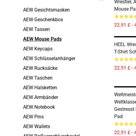
Wrestler, 
Mouse Pa
AEW Gesichtsmasken
AEW Geschenkbox
22,91 £ - 
AEW Tassen
AEW Mouse Pads
HEEL Wrest
AEW Keycaps
T-Shirt Sc
AEW Schlüsselanhänger
22,91 £ - 
AEW Rucksäcke
AEW Taschen
AEW Halsketten
Weltmeist
AEW Armbänder
Weltklass
AEW Notebook
Gestresst
Pad
AEW Pins
AEW Wallets
22,91 £ - 