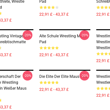
Athlete, Wrestle
Pad
Schreib
d
22,91 £ - 43,37 £
22,91 £ 
43,37 £
-20%
-20%
ling Vintage Stil
Alte Schule Wrestling Muse
Wrestli
hreibtischmatte
Pad
Wrestli
Wrestli
43,37 £
22,91 £ - 43,37 £
22,91 £ 
-20%
-20%
erschaft Der
Die Elite Der Elite Maus Pad
Wrestli
e Wrestling
Wrestle
 In Weißer Maus
22,91 £ - 43,37 £
22,91 £ 
43,37 £