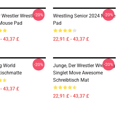
-20%
-20%
 Wrestler Wrestler
Wrestling Senior 2024 Mouse
Mouse Pad
Pad
- 43,37 £
22,91 £ - 43,37 £
-20%
-20%
g World
Junge, Der Wrestler Wrestling
tischmatte
Singlet Move Awesome
Schreibtisch Mat
- 43,37 £
22,91 £ - 43,37 £