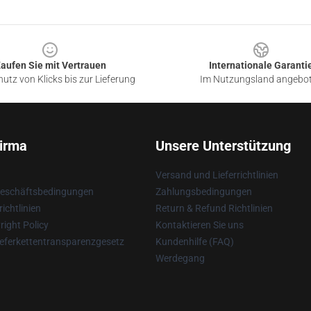
aufen Sie mit Vertrauen
Internationale Garanti
utz von Klicks bis zur Lieferung
Im Nutzungsland angebo
irma
Unsere Unterstützung
Versand und Lieferrichtlinien
Geschäftsbedingungen
Zahlungsbedingungen
ichtlinien
Return & Refund Richtlinien
ight Policy
Kontaktieren Sie uns
eferkettentransparenzgesetz
Kundenhilfe (FAQ)
Werdegang