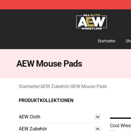
Aew Shop ⚡️ Official Aew Merchandise Store
Startseite
Sh
AEW Mouse Pads
Startseite
/
AEW Zubehör
/
AEW Mouse Pads
PRODUKTKOLLEKTIONEN
AEW Cloth
Cool Wres
AEW Zubehör