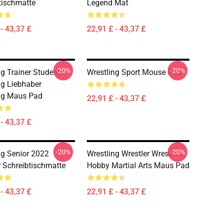
tischmatte
Legend Mat
- 43,37 £
22,91 £ - 43,37 £
-20%
-20%
ng Trainer Student
Wrestling Sport Mouse Pad
ng Liebhaber
ng Maus Pad
22,91 £ - 43,37 £
- 43,37 £
-20%
-20%
ng Senior 2022
Wrestling Wrestler Wrestle
r Schreibtischmatte
Hobby Martial Arts Maus Pad
- 43,37 £
22,91 £ - 43,37 £