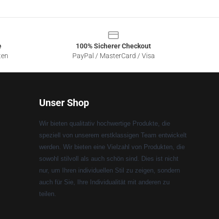
e
100% Sicherer Checkout
ten
PayPal / MasterCard / Visa
Unser Shop
Wir bieten qualitativ hochwertige Produkte, die
speziell von unserem erstklassigen Team entwickelt
werden. Wir bieten eine Vielzahl von Produkten, die
sowohl stilvoll als auch schön sind. Dies ist nicht
nur, um Ihren individuellen Stil zu zeigen, sondern
auch für Sie, Ihre Individualität mit anderen zu
teilen.