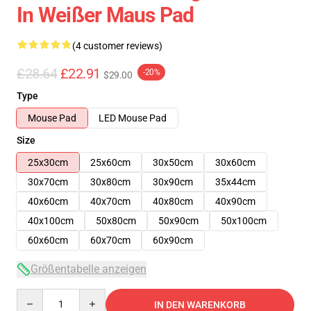
In Weißer Maus Pad
(4 customer reviews)
£28.64
£22.91
-20%
$29.00
Type
Mouse Pad
LED Mouse Pad
Size
25x30cm
25x60cm
30x50cm
30x60cm
30x70cm
30x80cm
30x90cm
35x44cm
40x60cm
40x70cm
40x80cm
40x90cm
40x100cm
50x80cm
50x90cm
50x100cm
60x60cm
60x70cm
60x90cm
Größentabelle anzeigen
Quantity
IN DEN WARENKORB