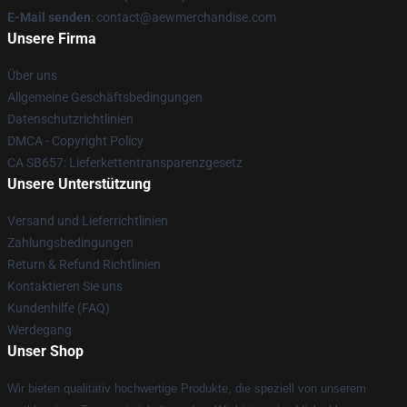
E-Mail senden
:
contact@aewmerchandise.com
Unsere Firma
Über uns
Allgemeine Geschäftsbedingungen
Datenschutzrichtlinien
DMCA - Copyright Policy
CA SB657: Lieferkettentransparenzgesetz
Unsere Unterstützung
Versand und Lieferrichtlinien
Zahlungsbedingungen
Return & Refund Richtlinien
Kontaktieren Sie uns
Kundenhilfe (FAQ)
Werdegang
Unser Shop
Wir bieten qualitativ hochwertige Produkte, die speziell von unserem