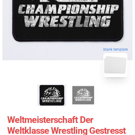
blank template
Weltmeisterschaft Der
Weltklasse Wrestling Gestresst