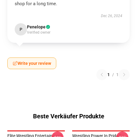
shop for a long time.
Dec 26, 2024
Penelope
P
Verified owner
Write your review
1
/
1
Beste Verkäufer Produkte
Elite Wrestling Entertainment
Wrestling Power In Pride Fc