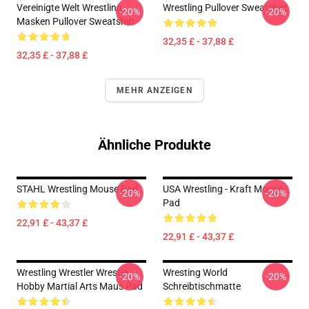
Vereinigte Welt Wrestling
Wrestling Pullover Sweatshirt
-20%
-20%
Masken Pullover Sweatshirt
32,35 £ - 37,88 £
32,35 £ - 37,88 £
MEHR ANZEIGEN
Ähnliche Produkte
STAHL Wrestling Mouse Pad
USA Wrestling - Kraft Mouse
-20%
-20%
Pad
22,91 £ - 43,37 £
22,91 £ - 43,37 £
Wrestling Wrestler Wrestle
Wresting World
-20%
-20%
Hobby Martial Arts Maus Pad
Schreibtischmatte