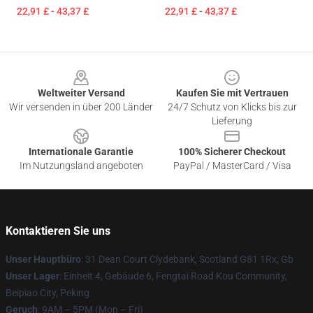
22,91 £ - 43,37 £
22,91 £ - 43,37 £
Footer
Weltweiter Versand
Kaufen Sie mit Vertrauen
Wir versenden in über 200 Länder
24/7 Schutz von Klicks bis zur
Lieferung
Internationale Garantie
100% Sicherer Checkout
Im Nutzungsland angeboten
PayPal / MasterCard / Visa
Kontaktieren Sie uns
Unser Hauptbüro
: 31 Dean Court Clydebank, Scotland G81 1Rx, Gb
Unser Lager
: Einheit 4, Gebäude 6, Fengtai Road Kou Community,
Beipiao City, Peking
Geruch
: 9AM – 5PM (Mon – Fri)