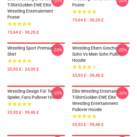
-20%
-20%
T-ShirtGolden EWE Elite
Poster
Wrestling Entertainment
Poster
15,64 £ - 36,26 £
15,64 £ - 36,26 £
Wrestling Sport Premium T-
Wrestling Eltern Geschenk - Ihr
-20%
-20%
Shirt
Sohn Vs Mein Sohn Pullover
Hoodie
20,93 £ - 24,09 £
33,93 £ - 39,46 £
Wrestling-Design Für Teen
Elite Wrestling Entertainment
-20%
-20%
Spieler, Fans Pullover Hoodie
T-ShirtGolden EWE Elite
Wrestling Entertainment
Pullover Hoodie
33,93 £ - 39,46 £
33,93 £ - 39,46 £