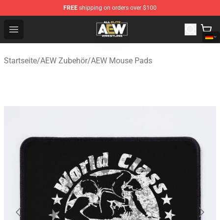
FREE
shipping on orders over $100
Aew Shop ⚡️ Official Aew Merchandise Store
Open menu
Startseite
/
AEW Zubehör
/
AEW Mouse Pads