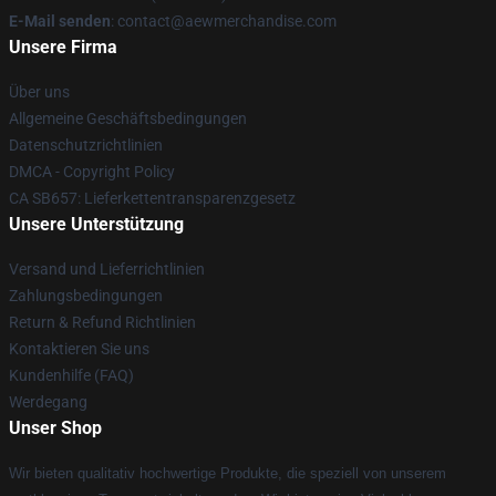
E-Mail senden
:
contact@aewmerchandise.com
Unsere Firma
Über uns
Allgemeine Geschäftsbedingungen
Datenschutzrichtlinien
DMCA - Copyright Policy
CA SB657: Lieferkettentransparenzgesetz
Unsere Unterstützung
Versand und Lieferrichtlinien
Zahlungsbedingungen
Return & Refund Richtlinien
Kontaktieren Sie uns
Kundenhilfe (FAQ)
Werdegang
Unser Shop
Wir bieten qualitativ hochwertige Produkte, die speziell von unserem