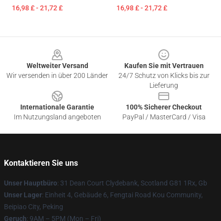
16,98 £ - 21,72 £
16,98 £ - 21,72 £
Footer
Weltweiter Versand
Kaufen Sie mit Vertrauen
Wir versenden in über 200 Länder
24/7 Schutz von Klicks bis zur
Lieferung
Internationale Garantie
100% Sicherer Checkout
Im Nutzungsland angeboten
PayPal / MasterCard / Visa
Kontaktieren Sie uns
Unser Hauptbüro
: 31 Dean Court Clydebank, Scotland G81 1Rx, Gb
Unser Lager
: Einheit 4, Gebäude 6, Fengtai Road Kou Community,
Beipiao City, Peking
Geruch
: 9AM – 5PM (Mon – Fri)