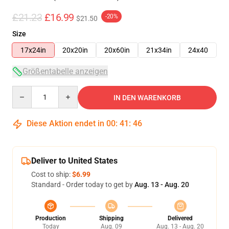
£21.23
£16.99
-20%
$21.50
Size
17x24in
20x20in
20x60in
21x34in
24x40
Größentabelle anzeigen
Quantity
IN DEN WARENKORB
Diese Aktion endet in
00
:
41
:
45
Deliver to United States
Cost to ship:
$6.99
Standard - Order today to get by
Aug. 13 - Aug. 20
Production
Shipping
Delivered
Today
Aug. 09
Aug. 13 - Aug. 20