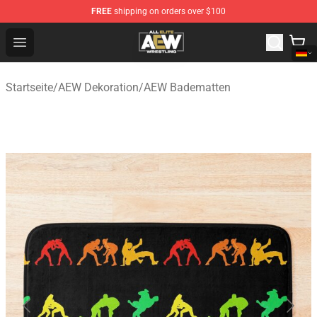
FREE
shipping on orders over $100
Aew Shop ⚡️ Official Aew Merchandise Store
Open menu
Startseite
/
AEW Dekoration
/
AEW Badematten