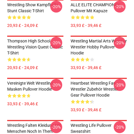
Wrestling Show Kampfbrille
ALLE ELITE CHAMPIONEN
-20%
-20%
Stunt Classic T-Shirt
Pullover Mit Kapuze
20,93 £ - 24,09 £
33,93 £ - 39,46 £
Thompson High School
Wrestling Martial Arts Wrestler
-20%
-20%
Wrestling Vision Quest Classic
Wrestler Hobby Pullover
T-Shirt
Hoodie
20,93 £ - 24,09 £
33,93 £ - 39,46 £
Vereinigte Welt Wrestling
Heartbeat Wrestling Fan
-20%
-20%
Masken Pullover Hoodie
Wrestler Zubehör Wrestler
Gear Pullover Hoodie
33,93 £ - 39,46 £
33,93 £ - 39,46 £
Wrestling Falten Kleidung Mit
Wrestling Life Pullover
-20%
-20%
Menschen Noch In Them
Sweatshirt