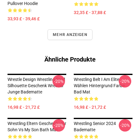
Pullover Hoodie
32,35 £ - 37,88 £
33,93 £ - 39,46 £
MEHR ANZEIGEN
Ähnliche Produkte
Wrestle Design Wrestling Spiel
Wrestling Belt I Am Elite
-20%
-20%
Silhouette Geschenk Wrestler
Wählen Hintergrund Farbe
Junge Badematte
Bad Mat
16,98 £ - 21,72 £
16,98 £ - 21,72 £
Wrestling Eltern Geschenk - Ihr
Wrestling Senior 2024
-20%
-20%
Sohn Vs My Son Bath Mat
Badematte