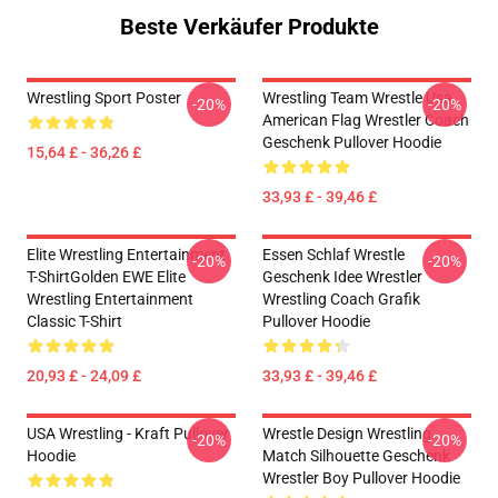
Beste Verkäufer Produkte
Wrestling Sport Poster
Wrestling Team Wrestle Usa
-20%
-20%
American Flag Wrestler Coach
Geschenk Pullover Hoodie
15,64 £ - 36,26 £
33,93 £ - 39,46 £
Elite Wrestling Entertainment
Essen Schlaf Wrestle
-20%
-20%
T-ShirtGolden EWE Elite
Geschenk Idee Wrestler
Wrestling Entertainment
Wrestling Coach Grafik
Classic T-Shirt
Pullover Hoodie
20,93 £ - 24,09 £
33,93 £ - 39,46 £
USA Wrestling - Kraft Pullover
Wrestle Design Wrestling
-20%
-20%
Hoodie
Match Silhouette Geschenk
Wrestler Boy Pullover Hoodie