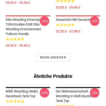
33,93 £ - 39,46 £
33,93 £ - 39,46 £
Elite Wrestling Entertainment
Sweatshirt Mit Sweatshirt
-20%
-20%
T-ShirtGolden EWE Elite
Wrestling Entertainment
32,35 £ - 37,88 £
Pullover Hoodie
33,93 £ - 39,46 £
MEHR ANZEIGEN
Ähnliche Produkte
MWE Wrestling (weiß)
Der Weltmeisterschaft
-20%
-20%
Racerback Tank Top
Wrestling In Weiß Racerback
Tank Top