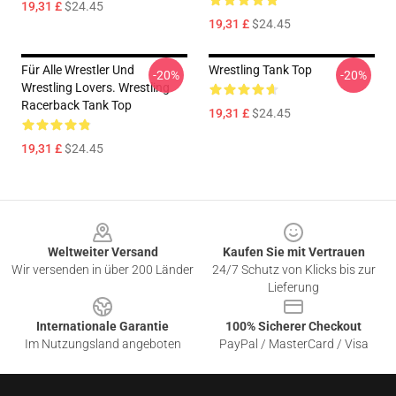
19,31 £
$24.45
19,31 £
$24.45
Für Alle Wrestler Und
Wrestling Tank Top
-20%
-20%
Wrestling Lovers. Wrestling
Racerback Tank Top
19,31 £
$24.45
19,31 £
$24.45
Footer
Weltweiter Versand
Kaufen Sie mit Vertrauen
Wir versenden in über 200 Länder
24/7 Schutz von Klicks bis zur
Lieferung
Internationale Garantie
100% Sicherer Checkout
Im Nutzungsland angeboten
PayPal / MasterCard / Visa