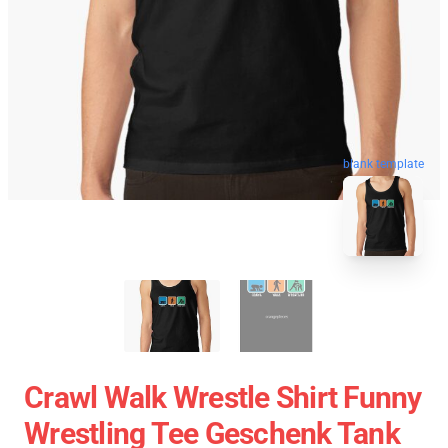
blank template
Crawl Walk Wrestle Shirt Funny
Wrestling Tee Geschenk Tank