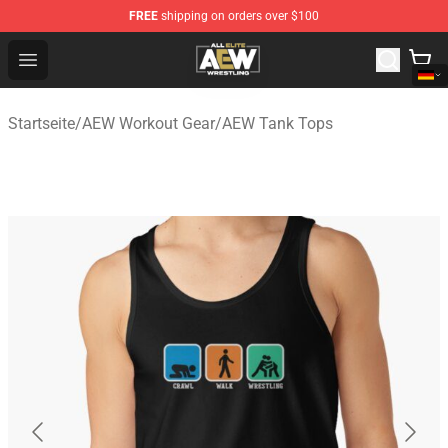
FREE
shipping on orders over $100
Aew Shop ⚡️ Official Aew Merchandise Store
Open menu
Startseite
/
AEW Workout Gear
/
AEW Tank Tops