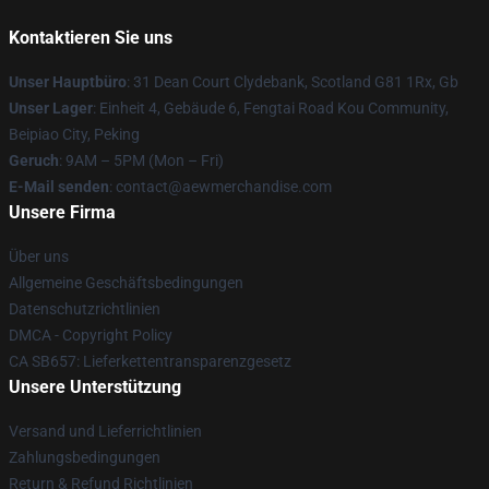
Kontaktieren Sie uns
Unser Hauptbüro
: 31 Dean Court Clydebank, Scotland G81 1Rx, Gb
Unser Lager
: Einheit 4, Gebäude 6, Fengtai Road Kou Community,
Beipiao City, Peking
Geruch
: 9AM – 5PM (Mon – Fri)
E-Mail senden
:
contact@aewmerchandise.com
Unsere Firma
Über uns
Allgemeine Geschäftsbedingungen
Datenschutzrichtlinien
DMCA - Copyright Policy
CA SB657: Lieferkettentransparenzgesetz
Unsere Unterstützung
Versand und Lieferrichtlinien
Zahlungsbedingungen
Return & Refund Richtlinien