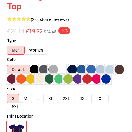
Top
(2 customer reviews)
£24.14
£19.32
-20%
$24.45
Type
Men
Women
Color
Default
Size
S
M
L
XL
2XL
3XL
4XL
5XL
Print Location