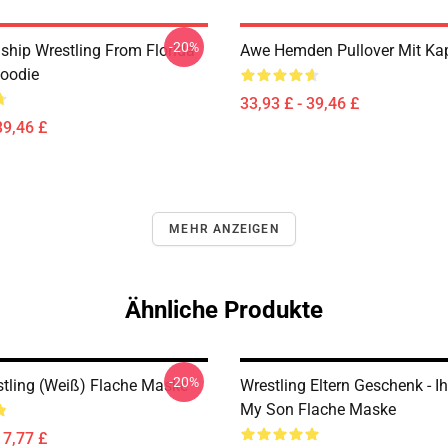
-20%
hip Wrestling From Florida
Awe Hemden Pullover Mit Ka
Hoodie
33,93 £ - 39,46 £
39,46 £
MEHR ANZEIGEN
Ähnliche Produkte
-20%
ling (weiß) Flache Maske
Wrestling Eltern Geschenk - I
My Son Flache Maske
17,77 £