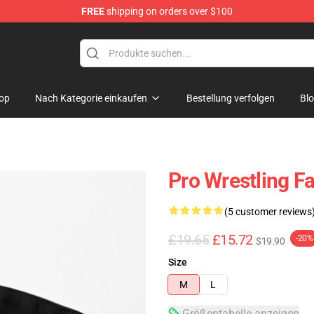
FREE
shipping on orders over $100
op
Nach Kategorie einkaufen
Bestellung verfolgen
Bl
Pro Wrestling F
(5 customer reviews
£19.65
£15.72
-20%
$19.90
Size
M
L
Größentabelle anzeigen