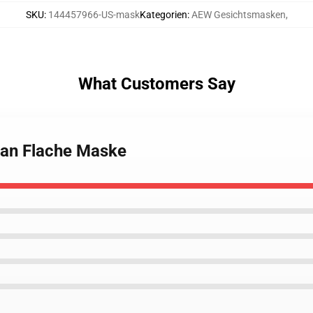
SKU
:
144457966-US-mask
Kategorien
:
AEW Gesichtsmasken
,
What Customers Say
 Fan Flache Maske