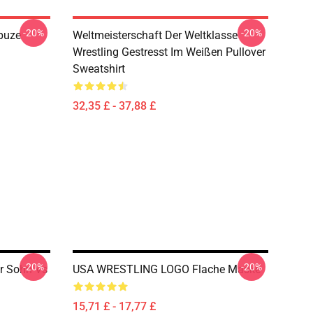
-20%
-20%
puze
Weltmeisterschaft Der Weltklasse
Wrestling Gestresst Im Weißen Pullover
Sweatshirt
32,35 £ - 37,88 £
-20%
-20%
hr Sohn Vs
USA WRESTLING LOGO Flache Maske
15,71 £ - 17,77 £