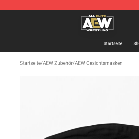
Aew Shop ⚡️ Official Aew Merchandise Store
Startseite
Sh
Startseite
/
AEW Zubehör
/
AEW Gesichtsmasken