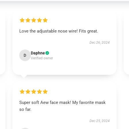
Love the adjustable nose wire! Fits great.
Dec 26, 2024
Daphne
D
Verified owner
Super soft Aew face mask! My favorite mask
so far.
Dec 25, 2024