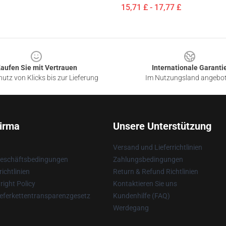
15,71 £ - 17,77 £
aufen Sie mit Vertrauen
Internationale Garanti
utz von Klicks bis zur Lieferung
Im Nutzungsland angebo
irma
Unsere Unterstützung
Versand und Lieferrichtlinien
Geschäftsbedingungen
Zahlungsbedingungen
ichtlinien
Return & Refund Richtlinien
ight Policy
Kontaktieren Sie uns
eferkettentransparenzgesetz
Kundenhilfe (FAQ)
Werdegang