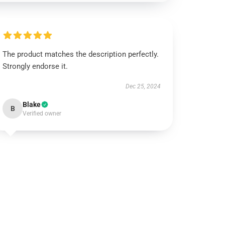
The product matches the description perfectly.
Strongly endorse it.
Dec 25, 2024
Blake
B
Verified owner