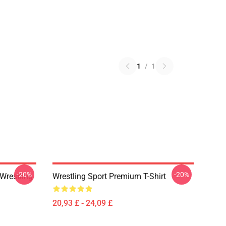
1
/
1
-20%
-20%
Wrestling
Wrestling Sport Premium T-Shirt
20,93 £ - 24,09 £