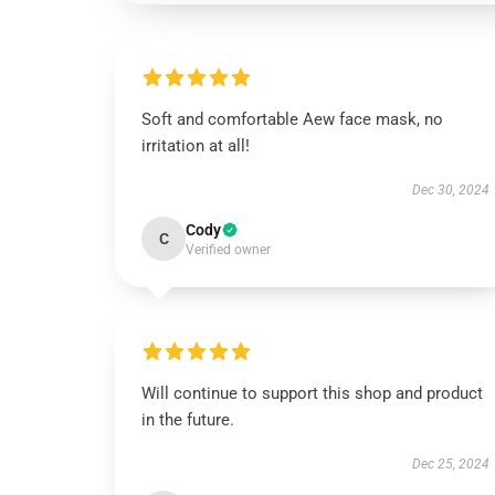
Soft and comfortable Aew face mask, no
irritation at all!
Dec 30, 2024
Cody
C
Verified owner
Will continue to support this shop and product
in the future.
Dec 25, 2024