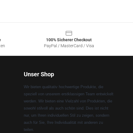
e
100% Sicherer Checkout
ten
PayPal / MasterCard / Visa
Unser Shop
Wir bieten qualitativ hochwertige Produkte, die
speziell von unserem erstklassigen Team entwickelt
werden. Wir bieten eine Vielzahl von Produkten, die
sowohl stilvoll als auch schön sind. Dies ist nicht
nur, um Ihren individuellen Stil zu zeigen, sondern
auch für Sie, Ihre Individualität mit anderen zu
teilen.