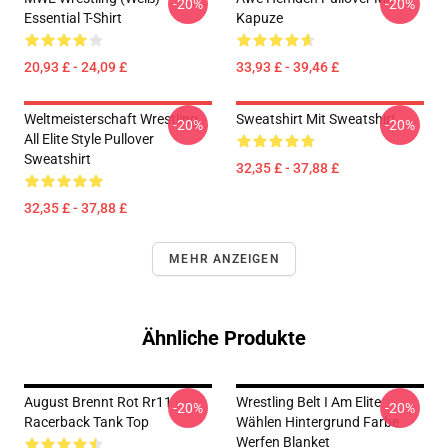
-20%
-20%
Essential T-Shirt
Kapuze
20,93 £ - 24,09 £
33,93 £ - 39,46 £
Weltmeisterschaft Wrestling
Sweatshirt Mit Sweatshirt
-20%
-20%
All Elite Style Pullover
Sweatshirt
32,35 £ - 37,88 £
32,35 £ - 37,88 £
MEHR ANZEIGEN
Ähnliche Produkte
August Brennt Rot Rr11
Wrestling Belt I Am Elite
-20%
-20%
Racerback Tank Top
Wählen Hintergrund Farbe
Werfen Blanket