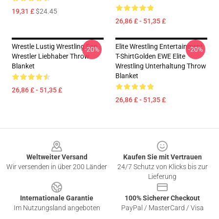
19,31 £
$24.45
26,86 £ - 51,35 £
Wrestle Lustig Wrestling Fan
Elite Wrestling Entertainment
-20%
-20%
Wrestler Liebhaber Throw
T-ShirtGolden EWE Elite
Blanket
Wrestling Unterhaltung Throw
Blanket
26,86 £ - 51,35 £
26,86 £ - 51,35 £
Footer
Weltweiter Versand
Kaufen Sie mit Vertrauen
Wir versenden in über 200 Länder
24/7 Schutz von Klicks bis zur
Lieferung
Internationale Garantie
100% Sicherer Checkout
Im Nutzungsland angeboten
PayPal / MasterCard / Visa