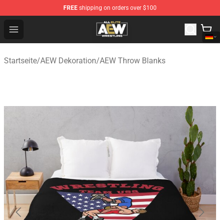
FREE
shipping on orders over $100
Aew Shop ⚡️ Official Aew Merchandise Store
Open menu
Startseite
/
AEW Dekoration
/
AEW Throw Blanks