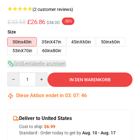
(2 customer reviews)
£33.58
£26.86
-20%
$34.00
Size
30inx40in
35inX47in
45inX60in
50inx60in
53inX70in
60inx80in
Größentabelle anzeigen
Quantity
IN DEN WARENKORB
Diese Aktion endet in
03
:
07
:
46
Deliver to United States
Cost to ship:
$6.99
Standard - Order today to get by
Aug. 10 - Aug. 17