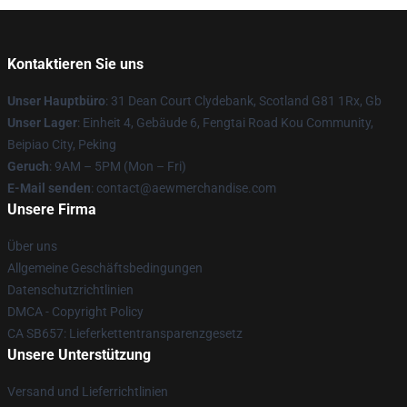
Kontaktieren Sie uns
Unser Hauptbüro
: 31 Dean Court Clydebank, Scotland G81 1Rx, Gb
Unser Lager
: Einheit 4, Gebäude 6, Fengtai Road Kou Community,
Beipiao City, Peking
Geruch
: 9AM – 5PM (Mon – Fri)
E-Mail senden
:
contact@aewmerchandise.com
Unsere Firma
Über uns
Allgemeine Geschäftsbedingungen
Datenschutzrichtlinien
DMCA - Copyright Policy
CA SB657: Lieferkettentransparenzgesetz
Unsere Unterstützung
Versand und Lieferrichtlinien