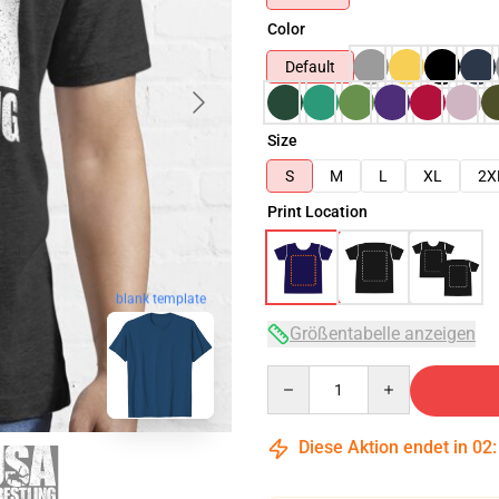
Color
Default
Size
S
M
L
XL
2X
Print Location
blank template
Größentabelle anzeigen
Quantity
Diese Aktion endet in
02