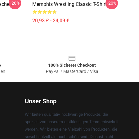
-20%
-20%
nschen
Memphis Wrestling Classic T-Shirt
20,93 £ - 24,09 £
e
100% Sicherer Checkout
ten
PayPal / MasterCard / Visa
Unser Shop
Wir bieten qualitativ hochwertige Produkte, die
speziell von unserem erstklassigen Team entwickelt
werden. Wir bieten eine Vielzahl von Produkten, die
sowohl stilvoll als auch schön sind. Dies ist nicht