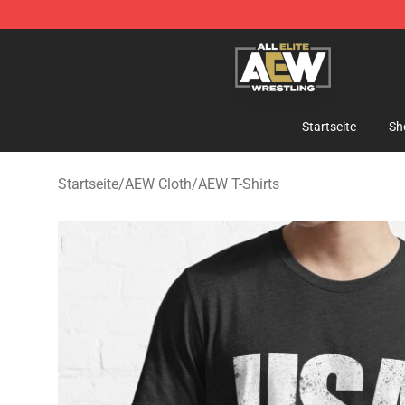
Aew Shop ⚡️ Official Aew Merchandise Store
Startseite
Sh
Startseite
/
AEW Cloth
/
AEW T-Shirts