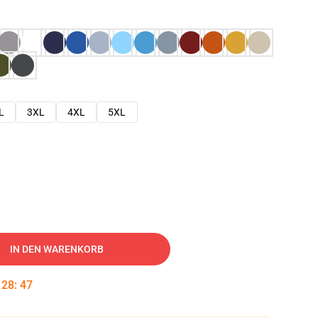
L
3XL
4XL
5XL
IN DEN WARENKORB
:
28
:
46