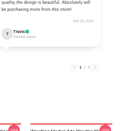
quality, the design is beautiful. Absolutely will
be purchasing more from this store!
Dec 28, 2024
Travis
T
Verified owner
1
/
1
-20%
-20%