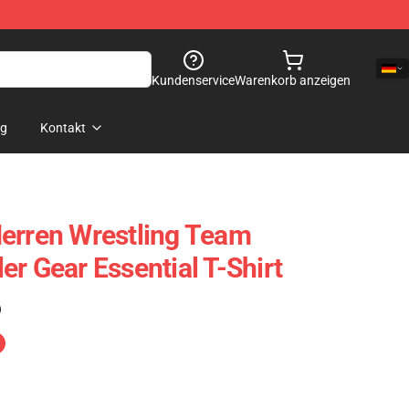
Kundenservice
Warenkorb anzeigen
og
Kontakt
erren Wrestling Team
r Gear Essential T-Shirt
)