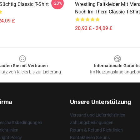
-20%
Süchtig Classic T-Shirt
Wrestling Faltkleider Mit Me
Noch Im Them Classic T-Shirt
24,09 £
20,93 £ - 24,09 £
aufen Sie mit Vertrauen
Internationale Garanti
utz von Klicks bis zur Lieferung
Im Nutzungsland angebo
irma
Unsere Unterstützung
Versand und Lieferrichtlinien
Geschäftsbedingungen
Zahlungsbedingungen
ichtlinien
Return & Refund Richtlinien
ight Policy
Kontaktieren Sie uns