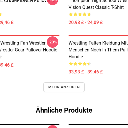
TE CHAMPIONEN Pullover Mit
Thompson High School Wrest
Vision Quest Classic T-Shirt
39,46 £
20,93 £ - 24,09 £
-20%
 Wrestling Fan Wrestler
Wrestling Falten Kleidung Mit
restler Gear Pullover Hoodie
Menschen Noch In Them Pull
Hoodie
39,46 £
33,93 £ - 39,46 £
MEHR ANZEIGEN
Ähnliche Produkte