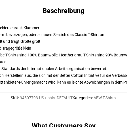
Beschreibung
 Kleiderschrank Klammer
form bevorzugen, oder schauen Sie sich das Classic T-Shirt an
oß und trägt Größe groß
d Tragegröße klein
Farbe T-Shirts sind 100% Baumwolle, Heather grau T-Shirts sind 90% Baum
ster
n Standards der Internationalen Arbeitsorganisation bewertet.
on Herstellern aus, die sich mit der Better Cotton Initiative für die Verb
 Drittanbieter-Führer gemacht wird, kann es leichte Abweichungen in dem P
SKU
:
94507793-US-t-shirt-DEFAULT
Kategorien
:
AEW T-Shirts
,
What Customers Say