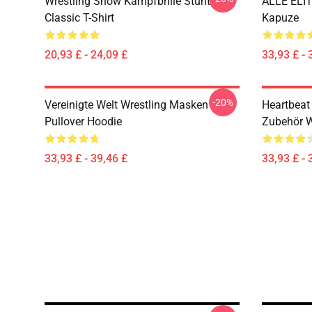
Wrestling Show Kampfbrille Stunt
ALLE ELI
Classic T-Shirt
Kapuze
20,93 £ - 24,09 £
33,93 £ - 
-20%
Vereinigte Welt Wrestling Masken
Heartbeat
Pullover Hoodie
Zubehör W
33,93 £ - 39,46 £
33,93 £ - 