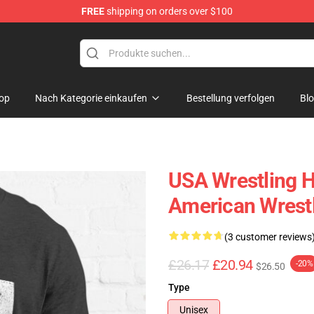
FREE
shipping on orders over $100
op
Nach Kategorie einkaufen
Bestellung verfolgen
Bl
USA Wrestling H
American Wrestle
(3 customer reviews
£26.17
£20.94
-20%
$26.50
Type
Unisex