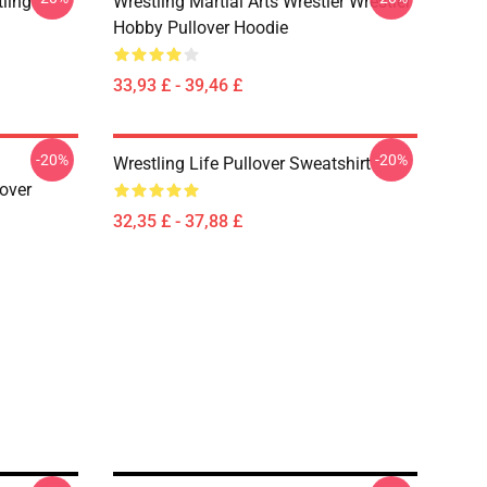
ling
Wrestling Martial Arts Wrestler Wrestler
Hobby Pullover Hoodie
33,93 £ - 39,46 £
-20%
-20%
Wrestling Life Pullover Sweatshirt
over
32,35 £ - 37,88 £