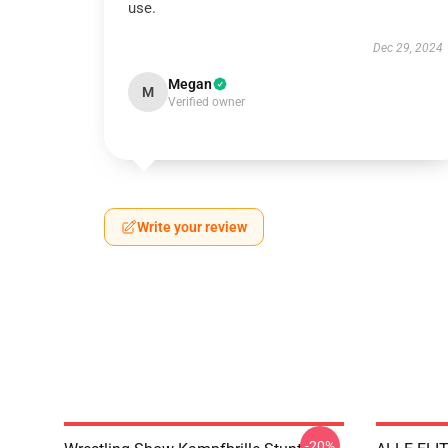
use.
Dec 29, 2024
Megan
M
Verified owner
Write your review
-20%