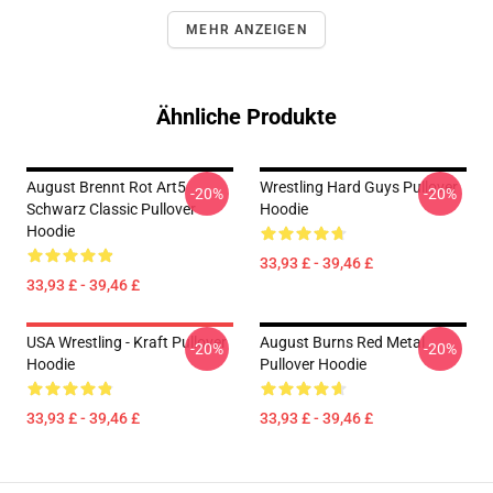
MEHR ANZEIGEN
Ähnliche Produkte
August Brennt Rot Art5
Wrestling Hard Guys Pullover
-20%
-20%
Schwarz Classic Pullover
Hoodie
Hoodie
33,93 £ - 39,46 £
33,93 £ - 39,46 £
USA Wrestling - Kraft Pullover
August Burns Red Metal
-20%
-20%
Hoodie
Pullover Hoodie
33,93 £ - 39,46 £
33,93 £ - 39,46 £