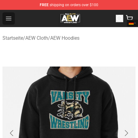
FREE
shipping on orders over $100
Aew Shop ⚡️ Official Aew Merchandise Store
Open menu
Startseite
/
AEW Cloth
/
AEW Hoodies