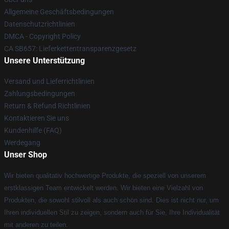
Allgemeine Geschäftsbedingungen
Datenschutzrichtlinien
DMCA - Copyright Policy
CA SB657: Lieferkettentransparenzgesetz
Unsere Unterstützung
Versand und Lieferrichtlinien
Zahlungsbedingungen
Return & Refund Richtlinien
Kontaktieren Sie uns
Kundenhilfe (FAQ)
Werdegang
Unser Shop
Wir bieten qualitativ hochwertige Produkte, die speziell von unserem
erstklassigen Team entwickelt werden. Wir bieten eine Vielzahl von
Produkten, die sowohl stilvoll als auch schön sind. Dies ist nicht nur, um
Ihren individuellen Stil zu zeigen, sondern auch für Sie, Ihre Individualität
mit anderen zu teilen.