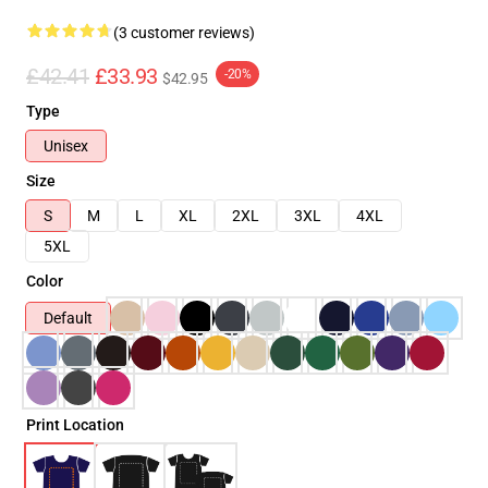
(3 customer reviews)
£42.41
£33.93
-20%
$42.95
Type
Unisex
Size
S
M
L
XL
2XL
3XL
4XL
5XL
Color
Default
Print Location