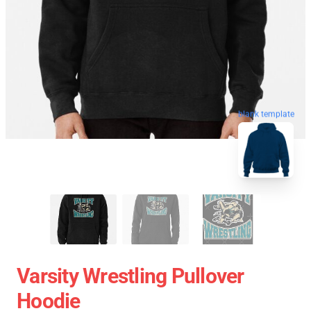
blank template
Varsity Wrestling Pullover
Hoodie