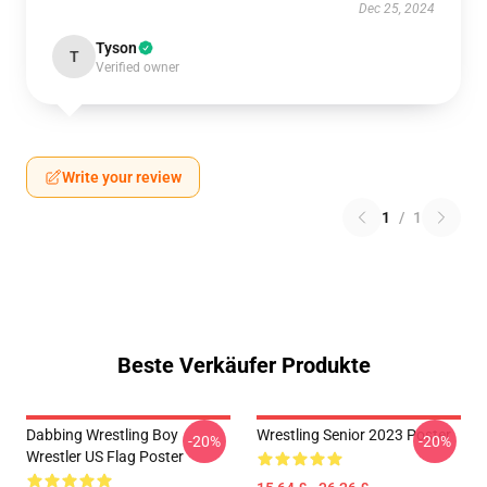
Dec 25, 2024
Tyson
T
Verified owner
Write your review
1
/
1
Beste Verkäufer Produkte
Dabbing Wrestling Boy
Wrestling Senior 2023 Poster
-20%
-20%
Wrestler US Flag Poster