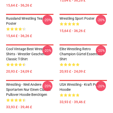
15,64 £ - 36,26 £
15,64 £ - 36,26 £
Russland Wrestling Team
Wrestling Sport Poster
-20%
-20%
Poster
15,64 £ - 36,26 £
15,64 £ - 36,26 £
Cool Vintage Best Wrestling
Elite Wrestling Retro
-20%
-20%
Shirts - Wrestler Geschenk
Champion Gürtel Essential T-
Classic T-Shirt
Shirt
20,93 £ - 24,09 £
20,93 £ - 24,09 £
Wrestling - Weil Andere
USA Wrestling - Kraft Pullover
-20%
-20%
Sportarten Nur Einen Classic
Hoodie
Pullover Hoodie Benötigen
33,93 £ - 39,46 £
33,93 £ - 39,46 £