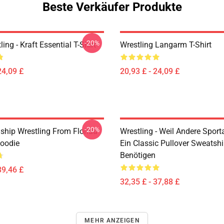
Beste Verkäufer Produkte
-20%
ing - Kraft Essential T-Shirt
Wrestling Langarm T-Shirt
24,09 £
20,93 £ - 24,09 £
-20%
hip Wrestling From Florida
Wrestling - Weil Andere Sport
Hoodie
Ein Classic Pullover Sweatshi
Benötigen
39,46 £
32,35 £ - 37,88 £
MEHR ANZEIGEN