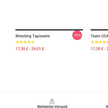
-20%
Wrestling Tapisserie
Team USA 
17,30 £ - 24,01 £
17,30 £ - 
Footer
Weltweiter Versand
K