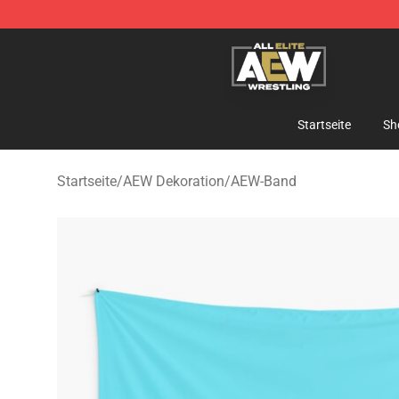
Aew Shop ⚡️ Official Aew Merchandise Store
Startseite
Sh
Startseite
/
AEW Dekoration
/
AEW-Band