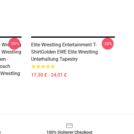
-20%
-20%
 Wrestling
Elite Wrestling Entertainment T-
 Wrestling
ShirtGolden EWE Elite Wrestling
uen -
Unterhaltung Tapestry
Coach
 Wrestling
17,30 £ - 24,01 £
e
100% Sicherer Checkout