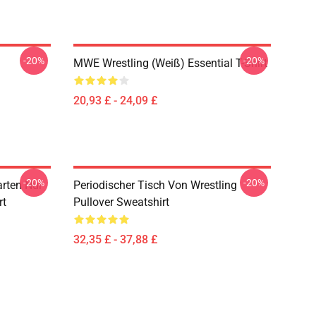
-20%
-20%
MWE Wrestling (weiß) Essential T-Shirt
20,93 £ - 24,09 £
-20%
-20%
arten Nur
Periodischer Tisch Von Wrestling
rt
Pullover Sweatshirt
32,35 £ - 37,88 £