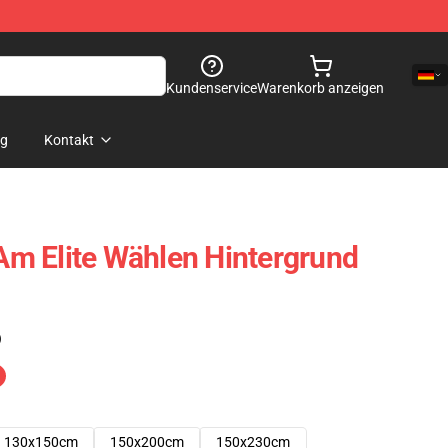
Kundenservice
Warenkorb anzeigen
og
Kontakt
 Am Elite Wählen Hintergrund
)
130x150cm
150x200cm
150x230cm