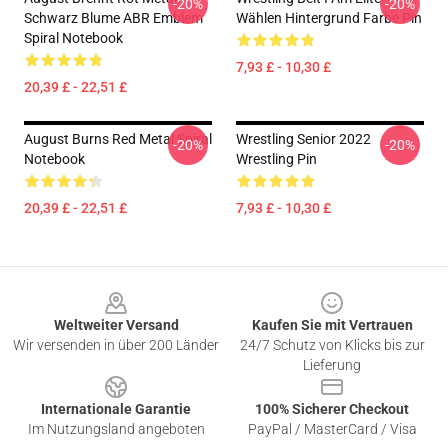
-20%
-20%
Schwarz Blume ABR Emblem
Wählen Hintergrund Farbe Pin
Spiral Notebook
7,93 £ - 10,30 £
20,39 £ - 22,51 £
August Burns Red Metal Spiral
Wrestling Senior 2022
-20%
-20%
Notebook
Wrestling Pin
20,39 £ - 22,51 £
7,93 £ - 10,30 £
Footer
Weltweiter Versand
Kaufen Sie mit Vertrauen
Wir versenden in über 200 Länder
24/7 Schutz von Klicks bis zur
Lieferung
Internationale Garantie
100% Sicherer Checkout
Im Nutzungsland angeboten
PayPal / MasterCard / Visa