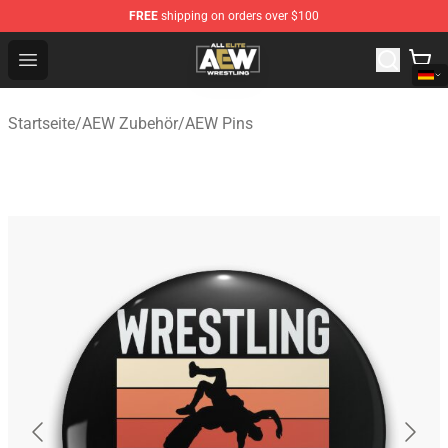
FREE
shipping on orders over $100
Aew Shop ⚡️ Official Aew Merchandise Store
Open menu
Startseite
/
AEW Zubehör
/
AEW Pins