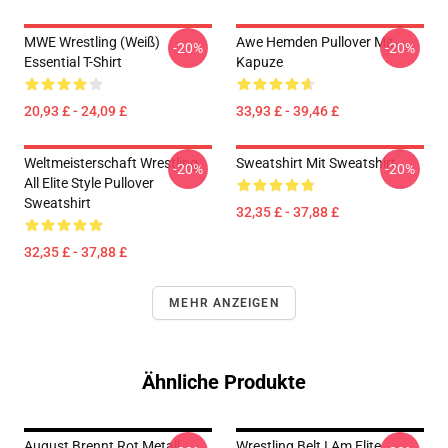
MWE Wrestling (weiß)
Awe Hemden Pullover Mit
-20%
-20%
Essential T-Shirt
Kapuze
20,93 £ - 24,09 £
33,93 £ - 39,46 £
Weltmeisterschaft Wrestling
Sweatshirt Mit Sweatshirt
-20%
-20%
All Elite Style Pullover
Sweatshirt
32,35 £ - 37,88 £
32,35 £ - 37,88 £
MEHR ANZEIGEN
Ähnliche Produkte
August Brennt Rot Metall
Wrestling Belt I Am Elite