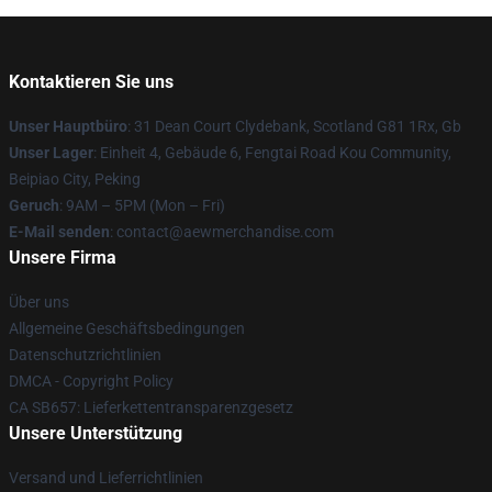
Kontaktieren Sie uns
Unser Hauptbüro
: 31 Dean Court Clydebank, Scotland G81 1Rx, Gb
Unser Lager
: Einheit 4, Gebäude 6, Fengtai Road Kou Community,
Beipiao City, Peking
Geruch
: 9AM – 5PM (Mon – Fri)
E-Mail senden
:
contact@aewmerchandise.com
Unsere Firma
Über uns
Allgemeine Geschäftsbedingungen
Datenschutzrichtlinien
DMCA - Copyright Policy
CA SB657: Lieferkettentransparenzgesetz
Unsere Unterstützung
Versand und Lieferrichtlinien