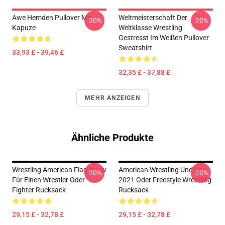
Awe Hemden Pullover Mit
Weltmeisterschaft Der
-20%
-20%
Kapuze
Weltklasse Wrestling
Gestresst Im Weißen Pullover
Sweatshirt
33,93 £ - 39,46 £
32,35 £ - 37,88 £
MEHR ANZEIGEN
Ähnliche Produkte
Wrestling American Flag Motiv
American Wrestling Und Usa
-20%
-20%
Für Einen Wrestler Oder
2021 Oder Freestyle Wrestling
Fighter Rucksack
Rucksack
29,15 £ - 32,78 £
29,15 £ - 32,78 £