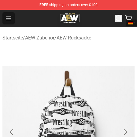
FREE
shipping on orders over $100
Aew Shop ⚡️ Official Aew Merchandise Store
Open menu
Startseite
/
AEW Zubehör
/
AEW Rucksäcke