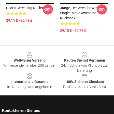
STAHL Wrestling Rucksack
Junge, Der Wrestler Wrestling
-20%
-20%
Singlet Move Awesome
Rucksack
29,15 £ - 32,78 £
29,15 £ - 32,78 £
Footer
Weltweiter Versand
Kaufen Sie mit Vertrauen
Wir versenden in über 200 Länder
24/7 Schutz von Klicks bis zur
Lieferung
Internationale Garantie
100% Sicherer Checkout
Im Nutzungsland angeboten
PayPal / MasterCard / Visa
Kontaktieren Sie uns