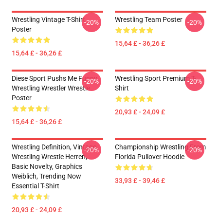
Wrestling Vintage T-Shirt
Wrestling Team Poster
-20%
-20%
Poster
15,64 £ - 36,26 £
15,64 £ - 36,26 £
Diese Sport Pushs Me Funny
Wrestling Sport Premium T-
-20%
-20%
Wrestling Wrestler Wrestle
Shirt
Poster
20,93 £ - 24,09 £
15,64 £ - 36,26 £
Wrestling Definition, Vintage
Championship Wrestling From
-20%
-20%
Wrestling Wrestle Herren,
Florida Pullover Hoodie
Basic Novelty, Graphics
Weiblich, Trending Now
33,93 £ - 39,46 £
Essential T-Shirt
20,93 £ - 24,09 £