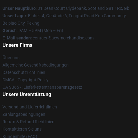
Unser Hauptbüro
: 31 Dean Court Clydebank, Scotland G81 1Rx, Gb
Unser Lager
: Einheit 4, Gebäude 6, Fengtai Road Kou Community,
Beipiao City, Peking
Geruch
: 9AM – 5PM (Mon – Fri)
E-Mail senden
:
contact@aewmerchandise.com
Unsere Firma
Über uns
Allgemeine Geschäftsbedingungen
Datenschutzrichtlinien
DMCA - Copyright Policy
CA SB657: Lieferkettentransparenzgesetz
Unsere Unterstützung
Versand und Lieferrichtlinien
Zahlungsbedingungen
Return & Refund Richtlinien
Kontaktieren Sie uns
Kundenhilfe (FAQ)