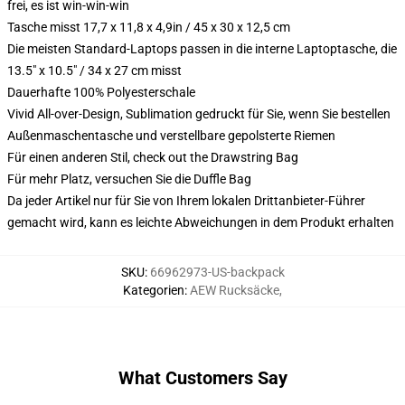
frei, es ist win-win-win
Tasche misst 17,7 x 11,8 x 4,9in / 45 x 30 x 12,5 cm
Die meisten Standard-Laptops passen in die interne Laptoptasche, die
13.5" x 10.5" / 34 x 27 cm misst
Dauerhafte 100% Polyesterschale
Vivid All-over-Design, Sublimation gedruckt für Sie, wenn Sie bestellen
Außenmaschentasche und verstellbare gepolsterte Riemen
Für einen anderen Stil, check out the Drawstring Bag
Für mehr Platz, versuchen Sie die Duffle Bag
Da jeder Artikel nur für Sie von Ihrem lokalen Drittanbieter-Führer
gemacht wird, kann es leichte Abweichungen in dem Produkt erhalten
SKU
:
66962973-US-backpack
Kategorien
:
AEW Rucksäcke
,
What Customers Say