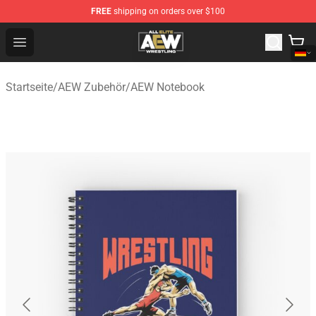
FREE
shipping on orders over $100
Aew Shop ⚡️ Official Aew Merchandise Store
Open menu
Startseite
/
AEW Zubehör
/
AEW Notebook