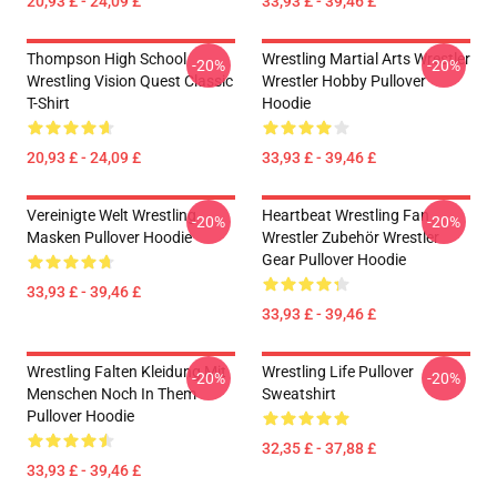
20,93 £ - 24,09 £
33,93 £ - 39,46 £
Thompson High School
Wrestling Martial Arts Wrestler
-20%
-20%
Wrestling Vision Quest Classic
Wrestler Hobby Pullover
T-Shirt
Hoodie
20,93 £ - 24,09 £
33,93 £ - 39,46 £
Vereinigte Welt Wrestling
Heartbeat Wrestling Fan
-20%
-20%
Masken Pullover Hoodie
Wrestler Zubehör Wrestler
Gear Pullover Hoodie
33,93 £ - 39,46 £
33,93 £ - 39,46 £
Wrestling Falten Kleidung Mit
Wrestling Life Pullover
-20%
-20%
Menschen Noch In Them
Sweatshirt
Pullover Hoodie
32,35 £ - 37,88 £
33,93 £ - 39,46 £