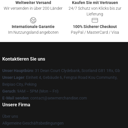
Weltweiter Versand
Kaufen Sie mit Vertrauen
Wir versenden in über 200 Länder
24/7 Schutz von Klicks bis zur
Lieferung
Internationale Garantie
100% Sicherer Checkout
Im Nutzungsland angeboten
PayPal / MasterCard / Visa
Kontaktieren Sie uns
Unser Hauptbüro
: 31 Dean Court Clydebank, Scotland G81 1Rx, Gb
Unser Lager
: Einheit 4, Gebäude 6, Fengtai Road Kou Community,
Beipiao City, Peking
Geruch
: 9AM – 5PM (Mon – Fri)
E-Mail senden
:
contact@aewmerchandise.com
Unsere Firma
Über uns
Allgemeine Geschäftsbedingungen