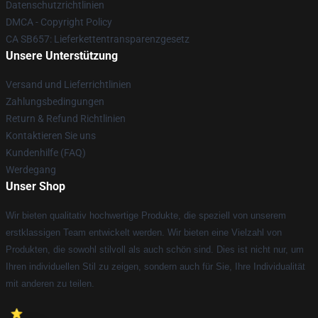
Datenschutzrichtlinien
DMCA - Copyright Policy
CA SB657: Lieferkettentransparenzgesetz
Unsere Unterstützung
Versand und Lieferrichtlinien
Zahlungsbedingungen
Return & Refund Richtlinien
Kontaktieren Sie uns
Kundenhilfe (FAQ)
Werdegang
Unser Shop
Wir bieten qualitativ hochwertige Produkte, die speziell von unserem
erstklassigen Team entwickelt werden. Wir bieten eine Vielzahl von
Produkten, die sowohl stilvoll als auch schön sind. Dies ist nicht nur, um
Ihren individuellen Stil zu zeigen, sondern auch für Sie, Ihre Individualität
mit anderen zu teilen.