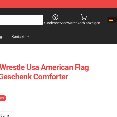
Kundenservice
Warenkorb anzeigen
og
Kontakt
Wrestle Usa American Flag
 Geschenk Comforter
)
20%
00cm)