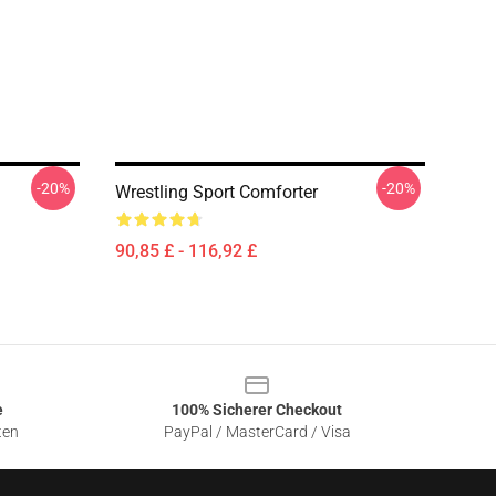
-20%
-20%
Wrestling Sport Comforter
90,85 £ - 116,92 £
e
100% Sicherer Checkout
ten
PayPal / MasterCard / Visa