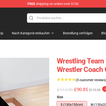
FREE
shipping on orders over $100
op
Nach Kategorie einkaufen
Bestellung verfolgen
Bl
Wrestling Team 
Wrestler Coach
(3 customer reviews
£113.56
£90.85
-
$115.00
Size
S (130x150cm)
M (150x2