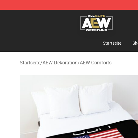
Aew Shop ⚡️ Official Aew Merchandise Store
Startseite
Sh
Startseite
/
AEW Dekoration
/
AEW Comforts