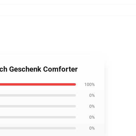
oach Geschenk Comforter
100%
0%
0%
0%
0%