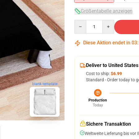
Größentabelle anzeigen
Quantity
Diese Aktion endet in
03
Deliver to United States
Cost to ship:
$6.99
Standard - Order today to g
blank template
Production
Today
Sichere Transaktion
Weltweite Lieferung bis vor I