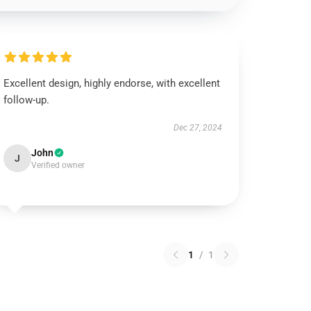
Excellent design, highly endorse, with excellent
follow-up.
Dec 27, 2024
John
J
Verified owner
1
/
1