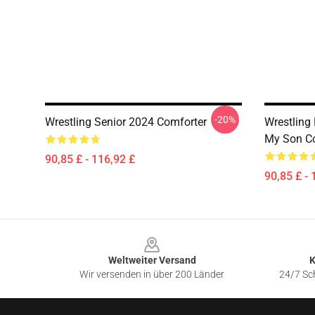
-20%
Wrestling Senior 2024 Comforter
Wrestling 
My Son C
90,85 £ - 116,92 £
90,85 £ - 
Footer
Weltweiter Versand
K
Wir versenden in über 200 Länder
24/7 Sch