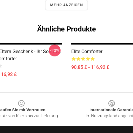
MEHR ANZEIGEN
Ähnliche Produkte
-20%
Eltern Geschenk - Ihr Sohn Vs
Elite Comforter
omforter
90,85 £ - 116,92 £
116,92 £
aufen Sie mit Vertrauen
Internationale Garanti
utz von Klicks bis zur Lieferung
Im Nutzungsland angebo