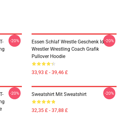
-20%
-20%
T-
Essen Schlaf Wrestle Geschenk Idee
ing
Wrestler Wrestling Coach Grafik
Pullover Hoodie
33,93 £ - 39,46 £
-20%
-20%
T-
Sweatshirt Mit Sweatshirt
ing
e
32,35 £ - 37,88 £