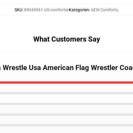
SKU
:
89049961-US-comforter
Kategorien
:
AEW Comforts
,
What Customers Say
m Wrestle Usa American Flag Wrestler C