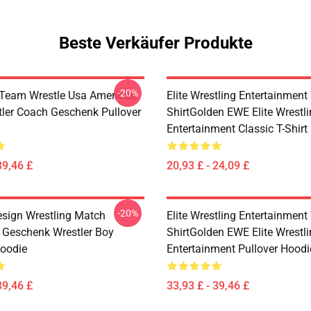
Beste Verkäufer Produkte
-20%
 Team Wrestle Usa American
Elite Wrestling Entertainment 
tler Coach Geschenk Pullover
ShirtGolden EWE Elite Wrestl
Entertainment Classic T-Shirt
39,46 £
20,93 £ - 24,09 £
-20%
esign Wrestling Match
Elite Wrestling Entertainment 
e Geschenk Wrestler Boy
ShirtGolden EWE Elite Wrestl
Hoodie
Entertainment Pullover Hoodi
39,46 £
33,93 £ - 39,46 £