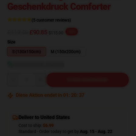
Geschenkdruck Comforter
(5 customer reviews)
£113.56
£90.85
-20%
$115.00
Size
S (130x150cm)
M (150x200cm)
Größentabelle anzeigen
Quantity
IN DEN WARENKORB
Diese Aktion endet in
01
:
20
:
36
Deliver to United States
Cost to ship:
$6.99
Standard - Order today to get by
Aug. 15 - Aug. 22