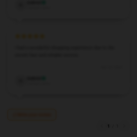
Gabriel
G
Verified owner
I had a wonderful shopping experience due to the
store’s fast and reliable service.
Dec 25, 2024
Gabriel
G
Verified owner
Write your review
1
/
1