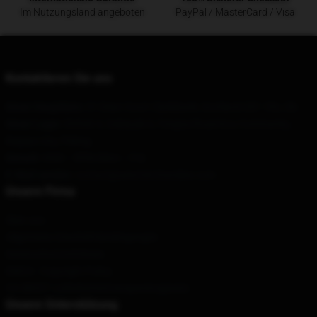
Im Nutzungsland angeboten
PayPal / MasterCard / Visa
Kontaktieren Sie uns
Unser Hauptbüro
: 31 Dean Court Clydebank, Scotland G81 1Rx, Gb
Unser Lager
: Einheit 4, Gebäude 6, Fengtai Road Kou Community,
Beipiao City, Peking
Geruch
: 9AM – 5PM (Mon – Fri)
E-Mail senden
:
contact@aewmerchandise.com
Unsere Firma
Über uns
Allgemeine Geschäftsbedingungen
Datenschutzrichtlinien
DMCA - Copyright Policy
CA SB657: Lieferkettentransparenzgesetz
Unsere Unterstützung