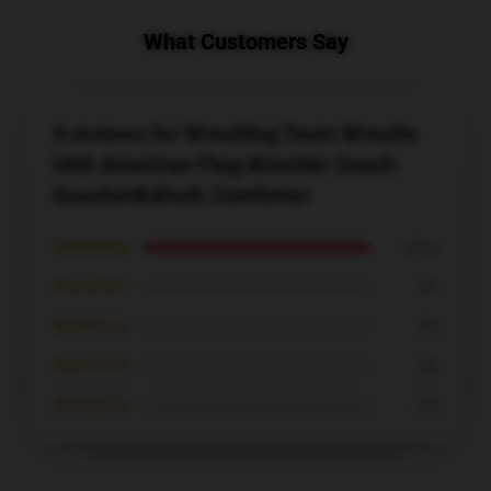
What Customers Say
5 reviews for Wrestling Team Wrestle
USA American Flag Wrestler Coach
Geschenkdruck Comforter
★★★★★
100%
★★★★☆
0%
★★★☆☆
0%
★★☆☆☆
0%
★☆☆☆☆
0%