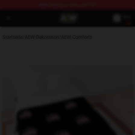
FREE
shipping on orders over $100
Aew Shop ⚡️ Official Aew Merchandise Store
Open menu
Startseite
/
AEW Dekoration
/
AEW Comforts