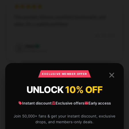
This product delivers excellent functionality and
value; it’s a superb purchase.
Dec 30, 2024
Isaac
I
Verified owner
EXCLUSIVE MEMBER OFFER
UNLOCK
10% OFF
Fantastic standard, highly endorse, with outstanding
support.
Instant discount
Exclusive offers
Early access
Dec 28, 2024
Join 50,000+ fans & get your instant discount, exclusive
Grace
G
drops, and members-only deals.
Verified owner