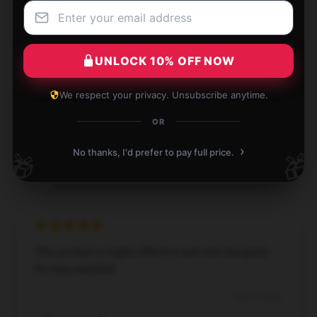
UNLOCK 10% OFF NOW
Amazing buying journey, smooth process, and quick
shipping.
We respect your privacy. Unsubscribe anytime.
OR
Dec 27, 2024
Henry
›
No thanks, I'd prefer to pay full price.
🎁
🎁
H
Verified owner
This product is highly effective and well-designed;
I’m very satisfied.
Dec 27, 2024