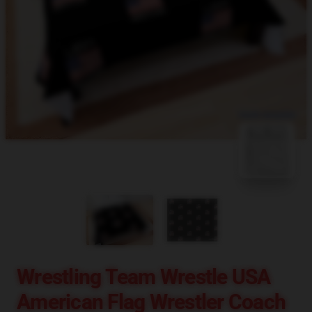
blank template
Wrestling Team Wrestle USA
American Flag Wrestler Coach