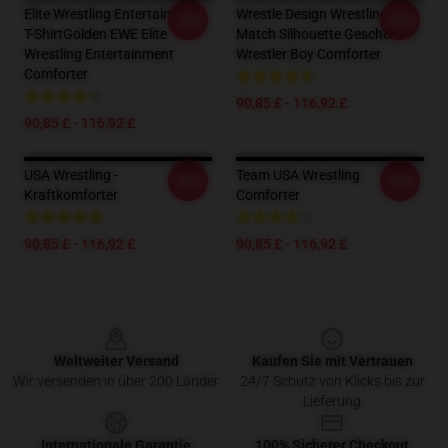
Elite Wrestling Entertainment
Wrestle Design Wrestling
-20%
-20%
T-ShirtGolden EWE Elite
Match Silhouette Geschenk
Wrestling Entertainment
Wrestler Boy Comforter
Comforter
90,85 £ - 116,92 £
90,85 £ - 116,92 £
USA Wrestling -
Team USA Wrestling
-20%
-20%
Kraftkomforter
Comforter
90,85 £ - 116,92 £
90,85 £ - 116,92 £
Footer
Weltweiter Versand
Kaufen Sie mit Vertrauen
Wir versenden in über 200 Länder
24/7 Schutz von Klicks bis zur
Lieferung
Internationale Garantie
100% Sicherer Checkout