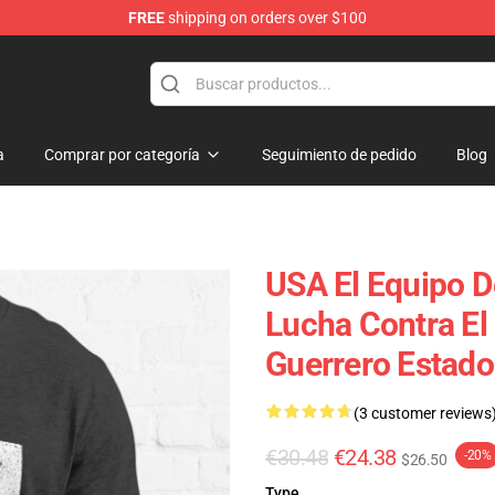
FREE
shipping on orders over $100
a
Comprar por categoría
Seguimiento de pedido
Blog
USA El Equipo 
Lucha Contra El
Guerrero Estado
(3 customer reviews
€30.48
€24.38
-20%
$26.50
Type