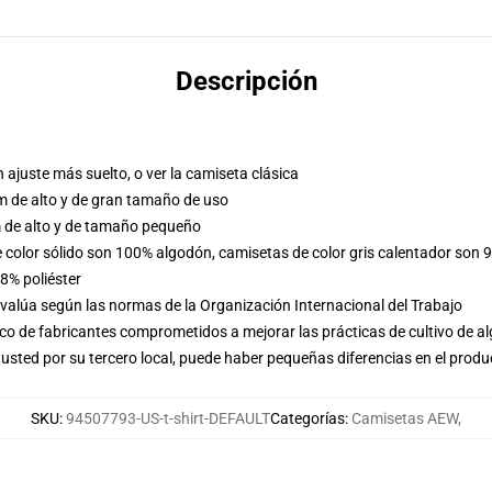
Descripción
n ajuste más suelto, o ver la camiseta clásica
m de alto y de gran tamaño de uso
 de alto y de tamaño pequeño
e color sólido son 100% algodón, camisetas de color gris calentador son 
8% poliéster
evalúa según las normas de la Organización Internacional del Trabajo
o de fabricantes comprometidos a mejorar las prácticas de cultivo de al
usted por su tercero local, puede haber pequeñas diferencias en el produ
SKU
:
94507793-US-t-shirt-DEFAULT
Categorías
:
Camisetas AEW
,