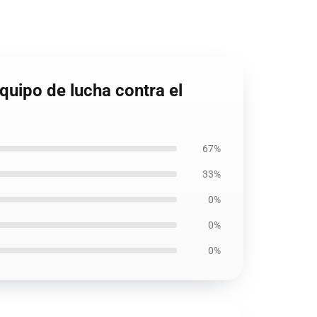
quipo de lucha contra el
67%
33%
0%
0%
0%