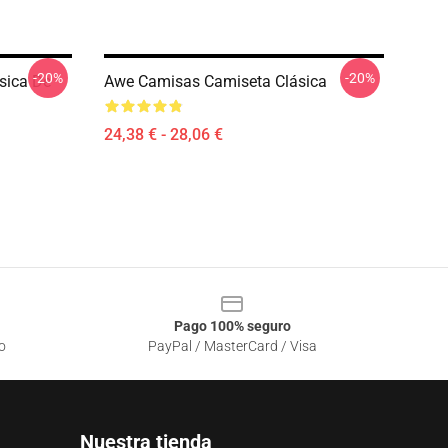
-20%
-20%
sica De
Awe Camisas Camiseta Clásica
24,38 € - 28,06 €
Pago 100% seguro
o
PayPal / MasterCard / Visa
Nuestra tienda