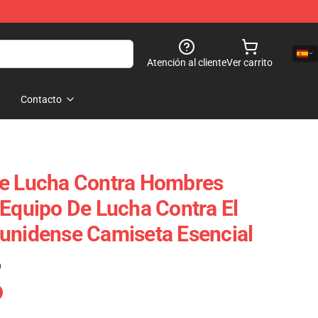
Atención al cliente
Ver carrito
Contacto
De Lucha Contra Hombres
 Equipo De Lucha Contra El
unidense Camiseta Esencial
)