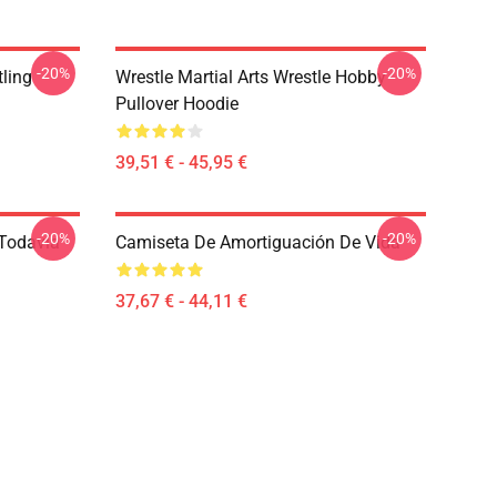
-20%
-20%
ling
Wrestle Martial Arts Wrestle Hobby
Pullover Hoodie
39,51 € - 45,95 €
-20%
-20%
 Todavía
Camiseta De Amortiguación De Vida
37,67 € - 44,11 €