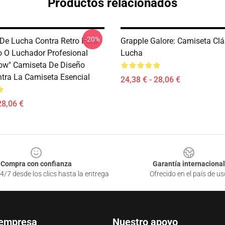
Productos relacionados
-20%
De Lucha Contra Retro Para
Grapple Galore: Camiseta Clá
o O Luchador Profesional
Lucha
ow" Camiseta De Diseño
tra La Camiseta Esencial
24,38 € - 28,06 €
28,06 €
Compra con confianza
Garantía internacional
4/7 desde los clics hasta la entrega
Ofrecido en el país de us
 empresa
Nuestro apoyo