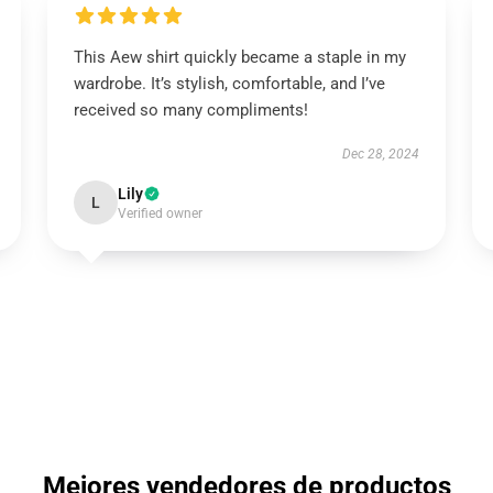
This Aew shirt quickly became a staple in my
wardrobe. It’s stylish, comfortable, and I’ve
received so many compliments!
Dec 28, 2024
Lily
L
Verified owner
Mejores vendedores de productos