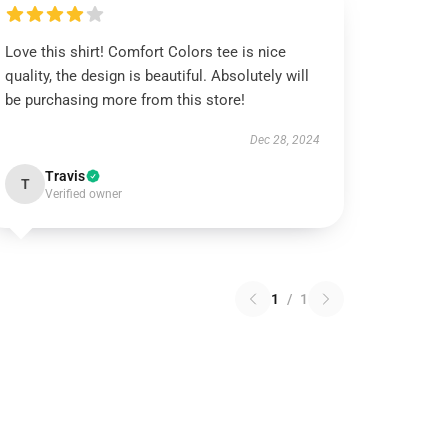
Love this shirt! Comfort Colors tee is nice
quality, the design is beautiful. Absolutely will
be purchasing more from this store!
Dec 28, 2024
Travis
T
Verified owner
1
/
1