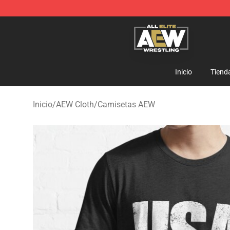
Aew Shop ⚡️ Official Aew Merchandise Store
Inicio
Tiend
Inicio
/
AEW Cloth
/
Camisetas AEW