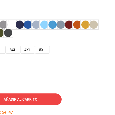
L
3XL
4XL
5XL
AÑADIR AL CARRITO
:
54
:
46