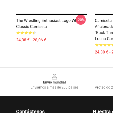
-20%
The Wrestling Enthusiast Logo White
Camiseta 
Classic Camiseta
Aficionad
"Back Thr
Lucha Con
24,38 € - 28,06 €
24,38 € - 
Footer
Envío mundial
Enviamos a más de 200 países
Protegido 2
Contáctenos
Nuestra