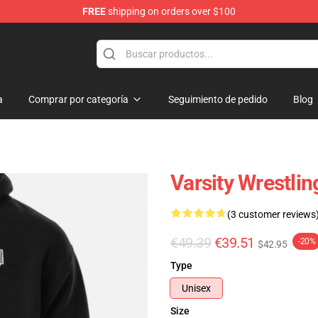
FREE
shipping on orders over $100
a
Comprar por categoría
Seguimiento de pedido
Blog
Varsity Wrestlin
(3 customer reviews
€49.39
€39.51
-20%
$42.95
Type
Unisex
Size