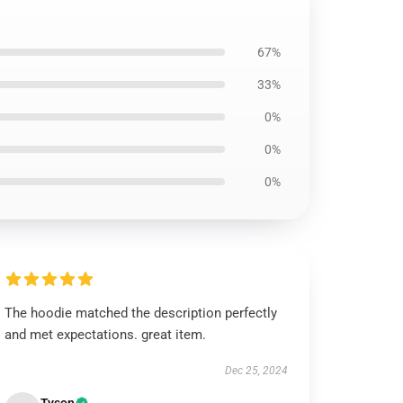
67%
33%
0%
0%
0%
The hoodie matched the description perfectly
and met expectations. great item.
Dec 25, 2024