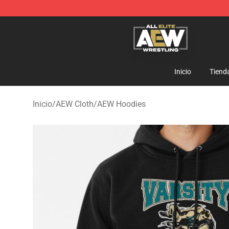
Aew Shop ⚡️ Official Aew Merchandise Store
Inicio
Tiend
Inicio
/
AEW Cloth
/
AEW Hoodies