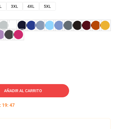
L
3XL
4XL
5XL
AÑADIR AL CARRITO
:
19
:
46