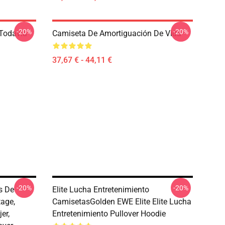
-20%
-20%
 Todavía
Camiseta De Amortiguación De Vida
37,67 € - 44,11 €
-20%
-20%
s De
Elite Lucha Entretenimiento
tage,
CamisetasGolden EWE Elite Elite Lucha
er,
Entretenimiento Pullover Hoodie