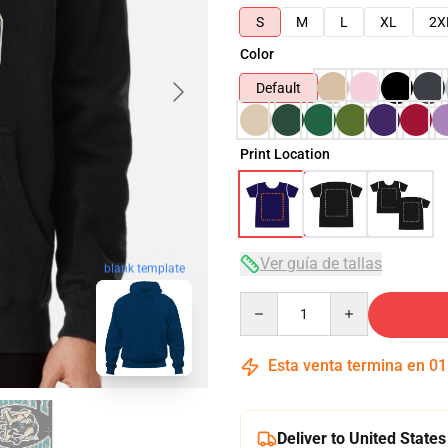
S
M
L
XL
2X
Color
Default
Print Location
Ver guía de tallas
blank template
Quantity
Esta venta termina en
01
Deliver to United States