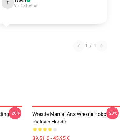
Tyson
T
Verified owner
1
/
1
-20%
-20%
ling
Wrestle Martial Arts Wrestle Hobby
Pullover Hoodie
39,51 € - 45,95 €