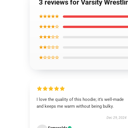
3 reviews for Varsity Wrestl
★★★★★
★★★★☆
★★★☆☆
★★☆☆☆
★☆☆☆☆
I love the quality of this hoodie; it’s well-made
and keeps me warm without being bulky.
Dec 29, 2024