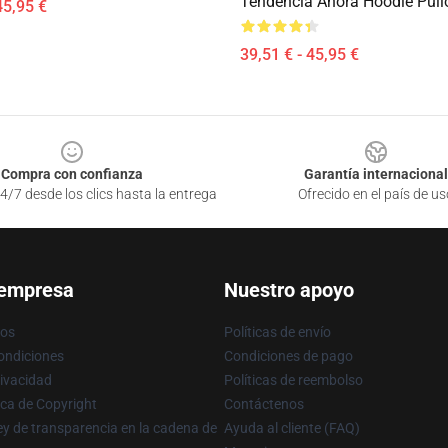
Tendencia Ahora Hoodie Pull
45,95 €
39,51 € - 45,95 €
Compra con confianza
Garantía internacional
4/7 desde los clics hasta la entrega
Ofrecido en el país de us
 empresa
Nuestro apoyo
ros
Políticas de envío
ondiciones
Condiciones de pago
rivacidad
Políticas de reembolso
ica de Copyright
Contáctenos
y de transparencia en la cadena de
Ayuda al cliente (FAQ)