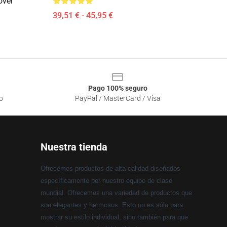
over
39,51 € - 45,95 €
Pago 100% seguro
o
PayPal / MasterCard / Visa
Nuestra tienda
Ofrecemos productos de alta calidad diseñados
específicamente por nuestro equipo de clase
mundial. Ofrecemos una variedad de productos que
son elegantes y hermosos. Esto no es sólo para
mostrar su estilo individual, sino también para que