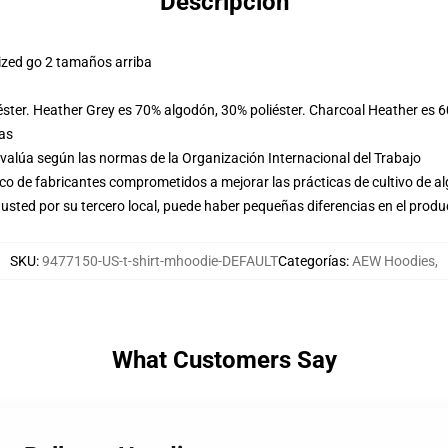
Descripción
ized go 2 tamaños arriba
éster. Heather Grey es 70% algodón, 30% poliéster. Charcoal Heather es 
las
evalúa según las normas de la Organización Internacional del Trabajo
o de fabricantes comprometidos a mejorar las prácticas de cultivo de al
usted por su tercero local, puede haber pequeñas diferencias en el produ
SKU
:
9477150-US-t-shirt-mhoodie-DEFAULT
Categorías
:
AEW Hoodies
,
What Customers Say