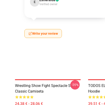
Esmeralda
E
Verified owner
Write your review
-20%
Wrestling Show Fight Spectacle Stunt
TODOS EL
Classic Camiseta
Hoodie
24,38 € - 28,06 €
39,51 € - 