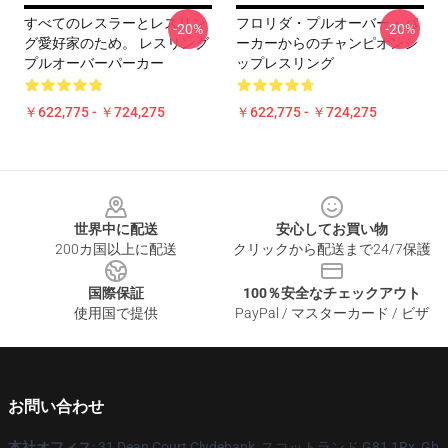
すべてのレスラーとレスリン
フロリダ・プルオーバー・パ
-20%
-20%
グ愛好家のため。 レスリング
ーカーからのチャンピオンシ
プルオーバーパーカー
ップレスリング
￥622,775 - ￥724,275
￥622,775 - ￥724,275
Footer
世界中に配送
安心してお買い物
200カ国以上に配送
クリックから配送まで24/7保護
国際保証
100％安全なチェックアウト
使用国で提供
PayPal / マスターカード / ビザ
お問い合わせ
本社オフィス
: 31 Dean Court Clydebank, スコットランド G81 1Rx, Gb