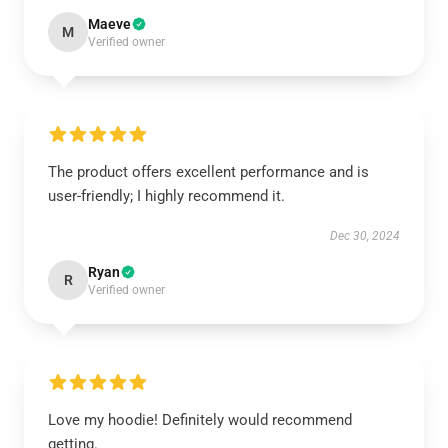
Maeve
M
Verified owner
The product offers excellent performance and is
user-friendly; I highly recommend it.
Dec 30, 2024
Ryan
R
Verified owner
Love my hoodie! Definitely would recommend
getting.