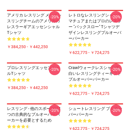
アメリカ レスリング メンズレ
レトロなレスリングシャツア
-20%
-20%
スリングチームのアメリカの
マチュアまたはプロのレスラ
レスラーギアエッセンシャル
ー "バックスロー" Tシャツデ
Tシャツ
ザインレスリングプルオーバ
ーパーカー
￥384,250 - ￥442,250
￥622,775 - ￥724,275
プロレスリングエッセンシャ
Crawlウォークレスシャツ面
-20%
-20%
ルTシャツ
白いレスリングティーギフト
プルオーバーパーカー
￥384,250 - ￥442,250
￥622,775 - ￥724,275
レスリング - 他のスポーツは1
シュートレスリング プルオー
-20%
-20%
つの古典的なプルオーバーパ
バーパーカー
ーカーを必要とするため
￥622,775 - ￥724,275