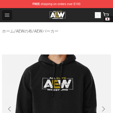
FREE
shipping on orders over $100
Aew Shop ⚡️ Official Aew Merchandise Store
Open menu
ホーム
/
AEWの布
/
AEWパーカー