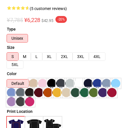
(5 customer reviews)
¥7,785
¥6,228
-20%
$42.95
Type
Unisex
Size
S
M
L
XL
2XL
3XL
4XL
5XL
Color
Default
Print Location