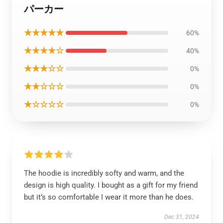
パーカー
★★★★★
60%
★★★★☆
40%
★★★☆☆
0%
★★☆☆☆
0%
★☆☆☆☆
0%
The hoodie is incredibly softy and warm, and the
design is high quality. I bought as a gift for my friend
but it’s so comfortable I wear it more than he does.
Dec 31, 2024