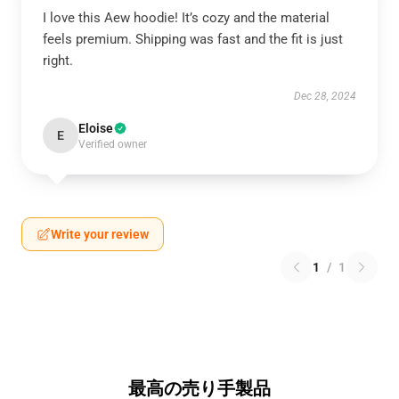
I love this Aew hoodie! It’s cozy and the material
feels premium. Shipping was fast and the fit is just
right.
Dec 28, 2024
Eloise
E
Verified owner
Write your review
1
/
1
最高の売り手製品