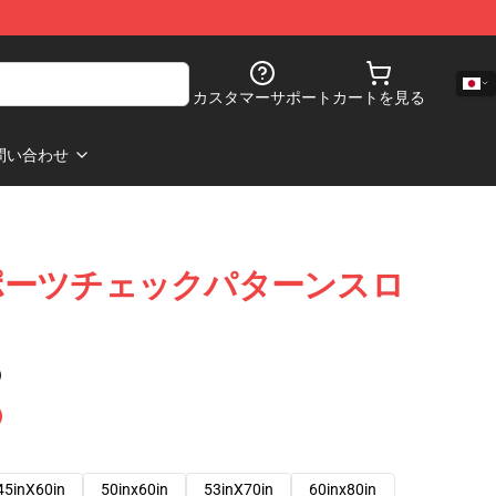
カスタマーサポート
カートを見る
問い合わせ
ポーツチェックパターンスロ
ト
)
45inX60in
50inx60in
53inX70in
60inx80in