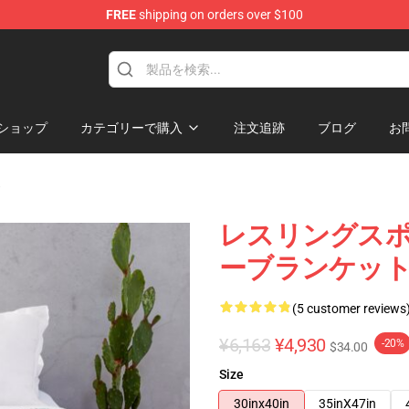
FREE
shipping on orders over $100
ショップ
カテゴリーで購入
注文追跡
ブログ
お
ト
レスリングス
ーブランケッ
(5 customer reviews
¥6,163
¥4,930
-20%
$34.00
Size
30inx40in
35inX47in