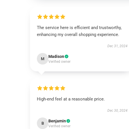
The service here is efficient and trustworthy,
enhancing my overall shopping experience.
Dec 31, 2024
Madison
M
Verified owner
High-end feel at a reasonable price.
Dec 30, 2024
Benjamin
B
Verified owner