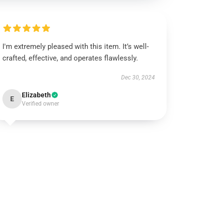
I'm extremely pleased with this item. It’s well-
crafted, effective, and operates flawlessly.
Dec 30, 2024
Elizabeth
E
Verified owner