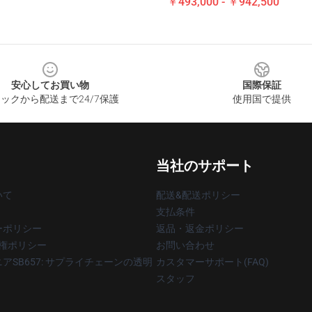
￥493,000 - ￥942,500
安心してお買い物
国際保証
ックから配送まで24/7保護
使用国で提供
当社のサポート
いて
配送&配送ポリシー
支払条件
ーポリシー
返品・返金ポリシー
著作権ポリシー
お問い合わせ
アSB657: サプライチェーンの透明
カスタマーサポート(FAQ)
スタッフ