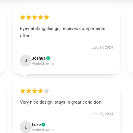
Eye-catching design, receives compliments
often.
Dec 31, 2024
Joshua
J
Verified owner
Very nice design, stays in great condition.
Dec 28, 2024
Luke
L
Verified owner