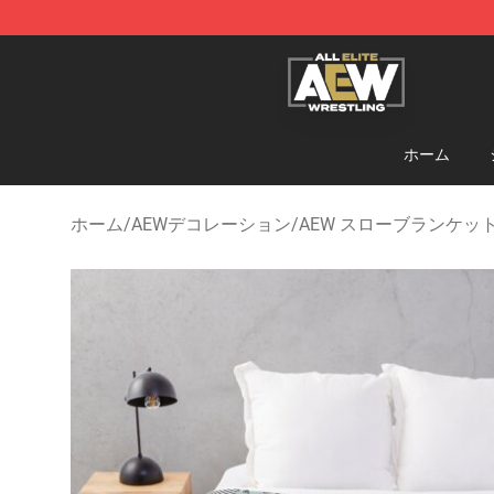
Aew Shop ⚡️ Official Aew Merchandise Store
ホーム
ホーム
/
AEWデコレーション
/
AEW スローブランケッ