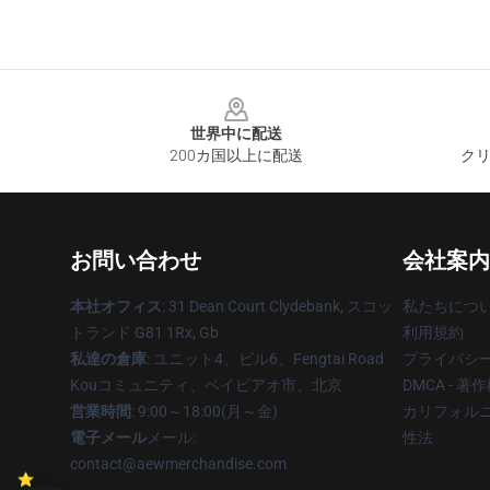
Footer
世界中に配送
200カ国以上に配送
クリ
お問い合わせ
会社案内
本社オフィス
: 31 Dean Court Clydebank, スコッ
私たちにつ
トランド G81 1Rx, Gb
利用規約
私達の倉庫
: ユニット4、ビル6、Fengtai Road
プライバシ
Kouコミュニティ、ベイピアオ市、北京
DMCA - 
営業時間
: 9:00～18:00(月～金)
カリフォルニ
電子メール
メール:
性法
contact@aewmerchandise.com