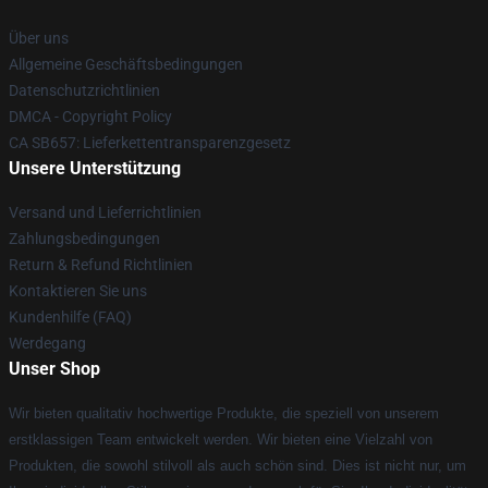
Über uns
Allgemeine Geschäftsbedingungen
Datenschutzrichtlinien
DMCA - Copyright Policy
CA SB657: Lieferkettentransparenzgesetz
Unsere Unterstützung
Versand und Lieferrichtlinien
Zahlungsbedingungen
Return & Refund Richtlinien
Kontaktieren Sie uns
Kundenhilfe (FAQ)
Werdegang
Unser Shop
Wir bieten qualitativ hochwertige Produkte, die speziell von unserem
erstklassigen Team entwickelt werden. Wir bieten eine Vielzahl von
Produkten, die sowohl stilvoll als auch schön sind. Dies ist nicht nur, um