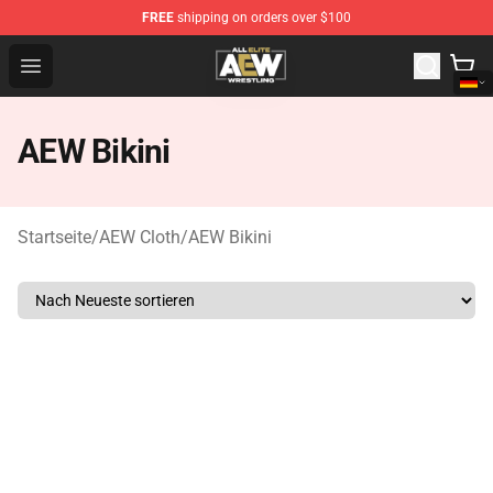
FREE
shipping on orders over $100
Aew Shop ⚡️ Official Aew Merchandise Store
Open menu
AEW Bikini
Startseite
/
AEW Cloth
/
AEW Bikini