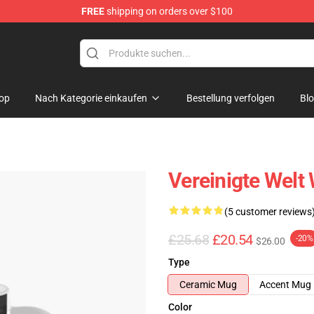
FREE
shipping on orders over $100
op
Nach Kategorie einkaufen
Bestellung verfolgen
Bl
Vereinigte Welt 
(5 customer reviews
£25.68
£20.54
-20%
$26.00
Type
Ceramic Mug
Accent Mug
Color