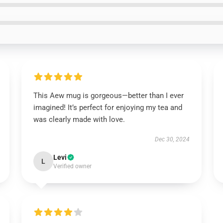
This Aew mug is gorgeous—better than I ever
imagined! It’s perfect for enjoying my tea and
was clearly made with love.
Dec 30, 2024
Levi
L
Verified owner