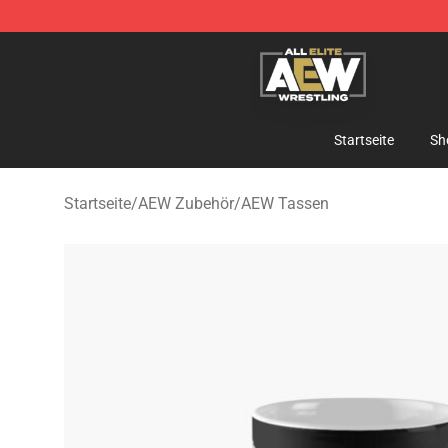
Aew Shop ⚡️ Official Aew Merchandise Store
Startseite
Sh
Startseite
/
AEW Zubehör
/
AEW Tassen