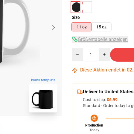
Size
11 oz
15 oz
Größentabelle anzeigen
Quantity
Diese Aktion endet in
02
blank template
Deliver to United States
Cost to ship:
$6.99
Standard - Order today to g
Production
Today