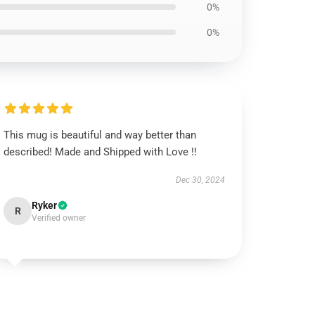
0%
0%
This mug is beautiful and way better than
described! Made and Shipped with Love !!
Dec 30, 2024
Ryker
R
Verified owner