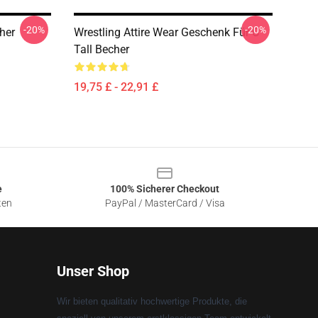
-20%
-20%
cher
Wrestling Attire Wear Geschenk Für C
Tall Becher
19,75 £ - 22,91 £
e
100% Sicherer Checkout
ten
PayPal / MasterCard / Visa
Unser Shop
Wir bieten qualitativ hochwertige Produkte, die