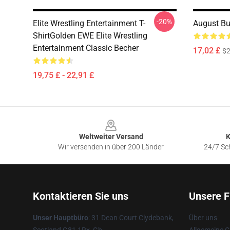
-20%
Elite Wrestling Entertainment T-
August Bu
ShirtGolden EWE Elite Wrestling
Entertainment Classic Becher
17,02 £
$2
19,75 £ - 22,91 £
Footer
Weltweiter Versand
K
Wir versenden in über 200 Länder
24/7 Sch
Kontaktieren Sie uns
Unsere F
Unser Hauptbüro
: 31 Dean Court Clydebank,
Über uns