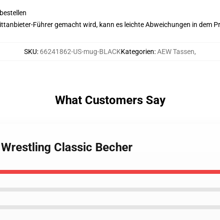
bestellen
 Drittanbieter-Führer gemacht wird, kann es leichte Abweichungen in dem P
SKU
:
66241862-US-mug-BLACK
Kategorien
:
AEW Tassen
,
What Customers Say
t Wrestling Classic Becher