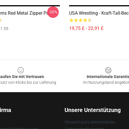
-20%
rns Red Metal Zipper Pouch
USA Wrestling - Kraft-Tall-Be
19,75 £ - 22,91 £
1.55
aufen Sie mit Vertrauen
Internationale Garanti
utz von Klicks bis zur Lieferung
Im Nutzungsland angebo
irma
Unsere Unterstützung
Versand und Lieferrichtlinien