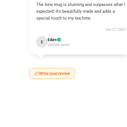
The Aew mug is stunning and surpasses what I
expected! It’s beautifully made and adds a
special touch to my tea time.
Dec 27, 2024
Eden
E
Verified owner
Write your review