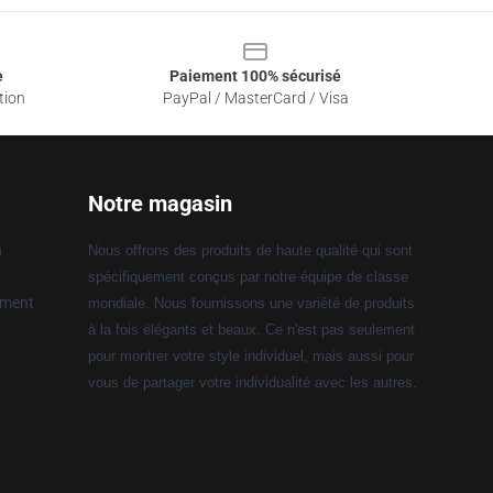
e
Paiement 100% sécurisé
tion
PayPal / MasterCard / Visa
Notre magasin
n
Nous offrons des produits de haute qualité qui sont
spécifiquement conçus par notre équipe de classe
ement
mondiale. Nous fournissons une variété de produits
à la fois élégants et beaux. Ce n'est pas seulement
pour montrer votre style individuel, mais aussi pour
vous de partager votre individualité avec les autres.