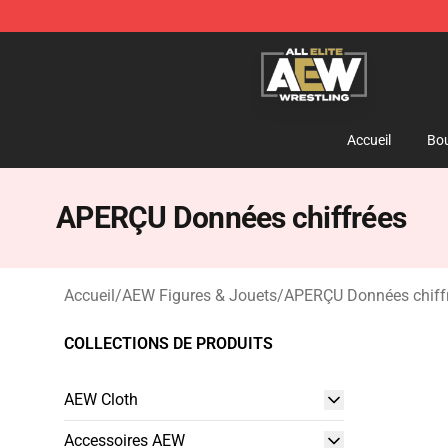
Aew Shop ⚡️ Official Aew Merchandise Store
Accueil
Bou
APERÇU Données chiffrées
Accueil
/
AEW Figures & Jouets
/
APERÇU Données chiff
COLLECTIONS DE PRODUITS
AEW Cloth
Accessoires AEW