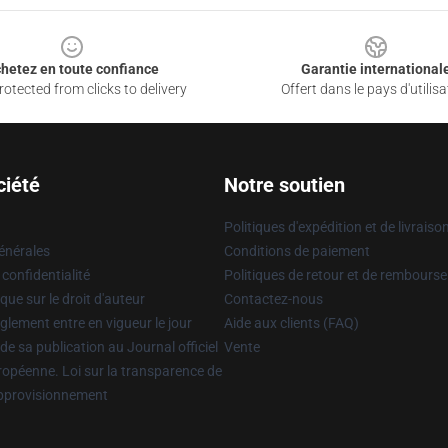
hetez en toute confiance
Garantie international
otected from clicks to delivery
Offert dans le pays d'utilisa
ciété
Notre soutien
Politiques d'expédition et de livraiso
énérales
Conditions de paiement
 confidentialité
Politiques de retour et de rembours
que sur le droit d'auteur
Contactez-nous
glement entre en vigueur le jour
Aide aux clients (FAQ)
 de sa publication au Journal officiel
Vente
uropéenne. Loi sur la transparence de
approvisionnement