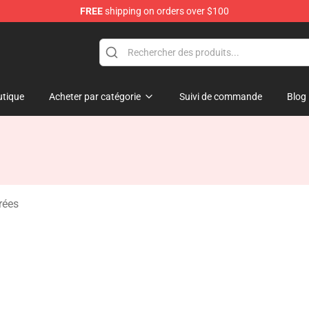
FREE
shipping on orders over $100
tique
Acheter par catégorie
Suivi de commande
Blog
rées