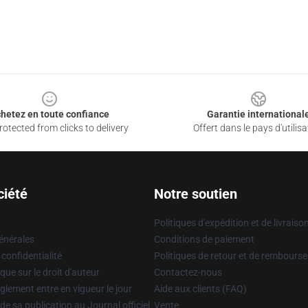
hetez en toute confiance
Garantie international
otected from clicks to delivery
Offert dans le pays d'utilisa
ciété
Notre soutien
Politiques d'expédition et de livraiso
énérales
Conditions de paiement
 confidentialité
Politiques de retour et de rembours
que sur le droit d'auteur
Contactez-nous
glement entre en vigueur le jour
Aide aux clients (FAQ)
 de sa publication au Journal officiel
Vente