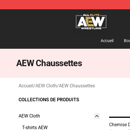
Aew Shop ⚡️ Official Aew Merchandise Store
Accueil
Bou
AEW Chaussettes
Accueil
/
AEW Cloth
/
AEW Chaussettes
COLLECTIONS DE PRODUITS
AEW Cloth
Chemise D
T-shirts AEW