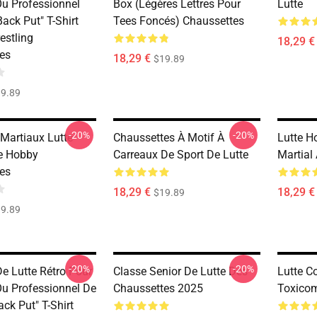
u Professionnel
Box (Légères Lettres Pour
Lutte
Back Put" T-Shirt
Tees Foncés) Chaussettes
estling
18,29 €
es
18,29 €
$19.89
9.89
-20%
-20%
 Martiaux Lutte
Chaussettes À Motif À
Lutte H
te Hobby
Carreaux De Sport De Lutte
Martial
es
18,29 €
18,29 €
$19.89
9.89
-20%
-20%
e Lutte Rétro Pour
Classe Senior De Lutte Des
Lutte C
u Professionnel De
Chaussettes 2025
Toxico
ack Put" T-Shirt