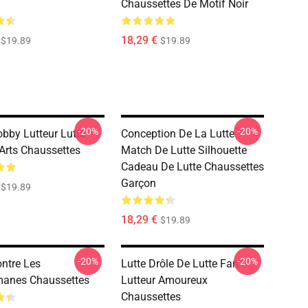
Chaussettes De Motif Noir
18,29 €
$19.89
$19.89
-20%
-20%
obby Lutteur Lutte
Conception De La Lutte
 Arts Chaussettes
Match De Lutte Silhouette
Cadeau De Lutte Chaussettes
Garçon
$19.89
18,29 €
$19.89
-20%
-20%
ontre Les
Lutte Drôle De Lutte Fan
manes Chaussettes
Lutteur Amoureux
Chaussettes