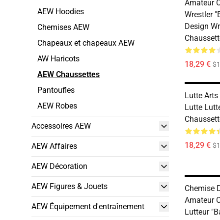
Amateur O
AEW Hoodies
Wrestler "
Design Wr
Chemises AEW
Chaussett
Chapeaux et chapeaux AEW
AW Haricots
18,29 €
$1
AEW Chaussettes
Pantoufles
Lutte Arts
AEW Robes
Lutte Lut
Chaussett
Accessoires AEW
18,29 €
AEW Affaires
$1
AEW Décoration
AEW Figures & Jouets
Chemise D
Amateur O
AEW Équipement d'entraînement
Lutteur "B