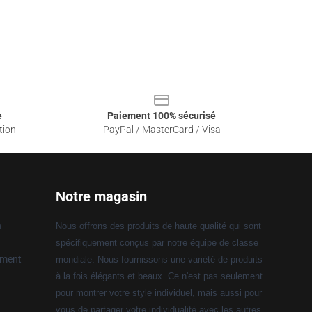
e
Paiement 100% sécurisé
tion
PayPal / MasterCard / Visa
Notre magasin
n
Nous offrons des produits de haute qualité qui sont
spécifiquement conçus par notre équipe de classe
ement
mondiale. Nous fournissons une variété de produits
à la fois élégants et beaux. Ce n'est pas seulement
pour montrer votre style individuel, mais aussi pour
vous de partager votre individualité avec les autres.