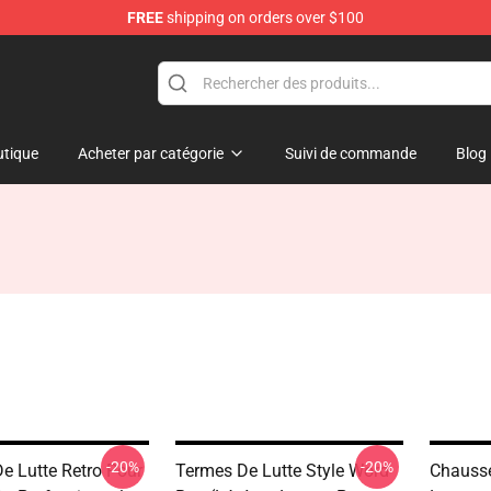
FREE
shipping on orders over $100
tique
Acheter par catégorie
Suivi de commande
Blog
-20%
-20%
e Lutte Retro Pour
Termes De Lutte Style Word
Chausse