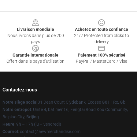
Footer
Livraison mondiale
Achetez en toute confiance
Nous livrons dans plus de 200
24/7 Protected from clicks to
pays
delivery
Garantie internationale
Paiement 100% sécurisé
Offert dans le pays d'utilisation
PayPal / MasterCard / Visa
Contactez-nous
Notre siège social
31 Dean Court Clydebank, Ecosse G81 1Rx, Gb
Notre entrepôt
: Unité 4, bâtiment 6, Fengtai Road Kou Community,
Beipiao City, Beijing
Heure
: 9h – 17h (lu – vendredi)
Courriel
:
contact@aewmerchandise.com