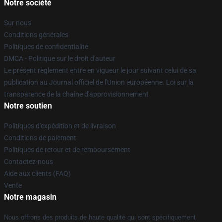
Notre société
Sur nous
Conditions générales
Politiques de confidentialité
DMCA - Politique sur le droit d'auteur
Le présent règlement entre en vigueur le jour suivant celui de sa
publication au Journal officiel de l'Union européenne. Loi sur la
transparence de la chaîne d'approvisionnement
Notre soutien
Politiques d'expédition et de livraison
Conditions de paiement
Politiques de retour et de remboursement
Contactez-nous
Aide aux clients (FAQ)
Vente
Notre magasin
Nous offrons des produits de haute qualité qui sont spécifiquement