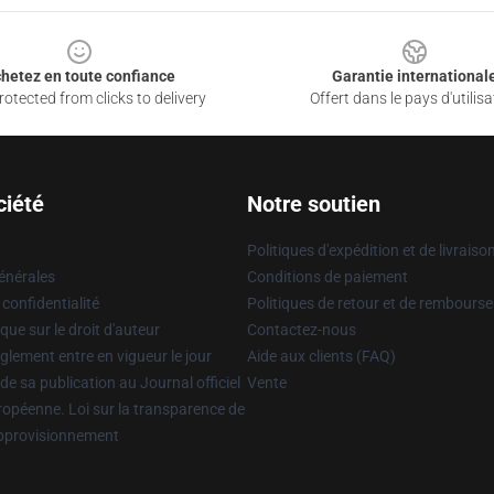
hetez en toute confiance
Garantie international
otected from clicks to delivery
Offert dans le pays d'utilisa
ciété
Notre soutien
Politiques d'expédition et de livraiso
énérales
Conditions de paiement
 confidentialité
Politiques de retour et de rembours
que sur le droit d'auteur
Contactez-nous
glement entre en vigueur le jour
Aide aux clients (FAQ)
 de sa publication au Journal officiel
Vente
uropéenne. Loi sur la transparence de
approvisionnement