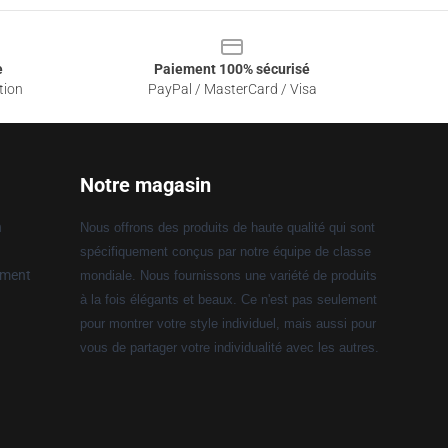
e
Paiement 100% sécurisé
tion
PayPal / MasterCard / Visa
Notre magasin
n
Nous offrons des produits de haute qualité qui sont
spécifiquement conçus par notre équipe de classe
ement
mondiale. Nous fournissons une variété de produits
à la fois élégants et beaux. Ce n'est pas seulement
pour montrer votre style individuel, mais aussi pour
vous de partager votre individualité avec les autres.