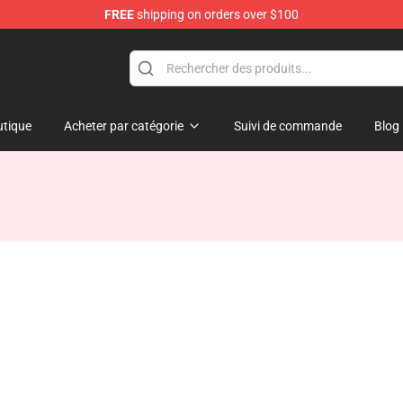
FREE
shipping on orders over $100
tique
Acheter par catégorie
Suivi de commande
Blog