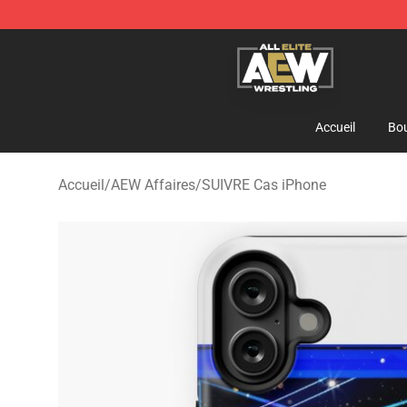
Aew Shop ⚡️ Official Aew Merchandise Store
Accueil
Bou
Accueil
/
AEW Affaires
/
SUIVRE Cas iPhone