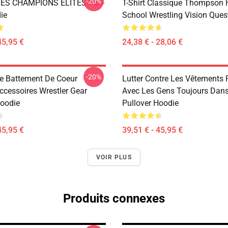
-20%
ES CHAMPIONS ELITES Pull-
T-Shirt Classique Thompson 
ie
School Wrestling Vision Ques
45,95 €
24,38 € - 28,06 €
-20%
De Battement De Coeur
Lutter Contre Les Vêtements 
ccessoires Wrestler Gear
Avec Les Gens Toujours Dan
Hoodie
Pullover Hoodie
45,95 €
39,51 € - 45,95 €
VOIR PLUS
Produits connexes