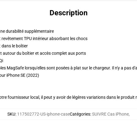
Description
une durabilité supplémentaire
 revêtement TPU intérieur absorbant les chocs
 dans le boîtier
 autour du boîtier et accès complet aux ports
Qi
s MagSafe lorsqu'elles sont posées à plat sur le chargeur. Il n'y a pas d'
our iPhone SE (2022)
re fournisseur local, il peut y avoir de légères variations dans le produit 
SKU
:
117502772-US-iphone-case
Catégories
:
SUIVRE Cas iPhone
,