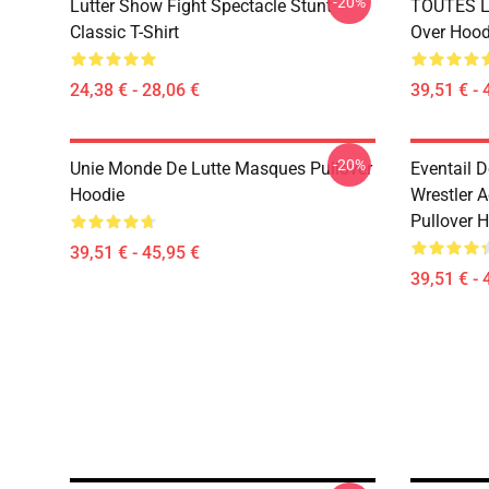
-20%
Lutter Show Fight Spectacle Stunt
TOUTES L
Classic T-Shirt
Over Hood
24,38 € - 28,06 €
39,51 € - 
-20%
Unie Monde De Lutte Masques Pullover
Eventail 
Hoodie
Wrestler A
Pullover 
39,51 € - 45,95 €
39,51 € - 