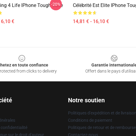
-20%
ling 4 Life IPhone Tough Case
Célébrité Est Elite IPhone To
16,10 €
14,81 € - 16,10 €
hetez en toute confiance
Garantie international
otected from clicks to delivery
Offert dans le pays d'utilisa
ciété
Notre soutien
Politiques d'expédition et de livraiso
énérales
Conditions de paiement
 confidentialité
Politiques de retour et de rembours
que sur le droit d'auteur
Contactez-nous