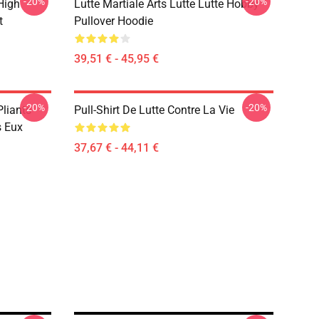
-20%
-20%
High
Lutte Martiale Arts Lutte Lutte Hobby
t
Pullover Hoodie
39,51 € - 45,95 €
-20%
-20%
Pliants
Pull-Shirt De Lutte Contre La Vie
s Eux
37,67 € - 44,11 €