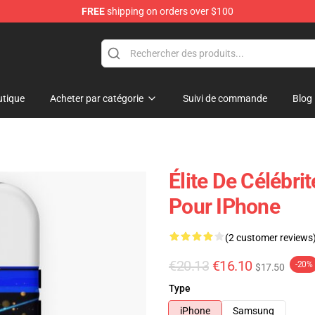
FREE
shipping on orders over $100
tique
Acheter par catégorie
Suivi de commande
Blog
Élite De Célébrit
Pour IPhone
(2 customer reviews
€20.13
€16.10
-20%
$17.50
Type
iPhone
Samsung