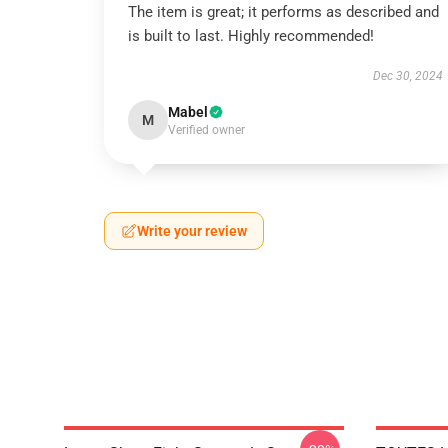
The item is great; it performs as described and
is built to last. Highly recommended!
Dec 30, 2024
Mabel
M
Verified owner
Write your review