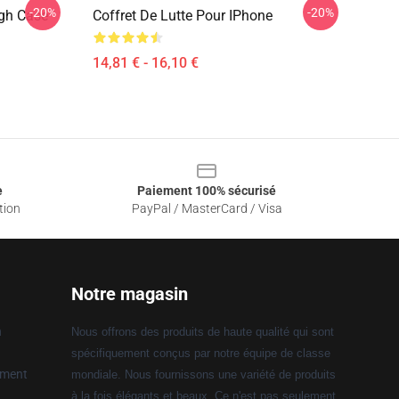
-20%
-20%
ugh Case
Coffret De Lutte Pour IPhone
14,81 € - 16,10 €
e
Paiement 100% sécurisé
tion
PayPal / MasterCard / Visa
Notre magasin
n
Nous offrons des produits de haute qualité qui sont
spécifiquement conçus par notre équipe de classe
ement
mondiale. Nous fournissons une variété de produits
à la fois élégants et beaux. Ce n'est pas seulement