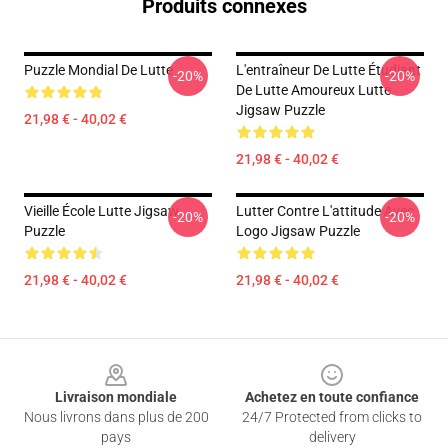
Produits connexes
Puzzle Mondial De Lutte
L'entraîneur De Lutte Étudiant
-20%
-20%
De Lutte Amoureux Lutte
Jigsaw Puzzle
21,98 € - 40,02 €
21,98 € - 40,02 €
Vieille École Lutte Jigsaw
Lutter Contre L'attitude Avec
-20%
-20%
Puzzle
Logo Jigsaw Puzzle
21,98 € - 40,02 €
21,98 € - 40,02 €
Footer
Livraison mondiale
Achetez en toute confiance
Nous livrons dans plus de 200
24/7 Protected from clicks to
pays
delivery