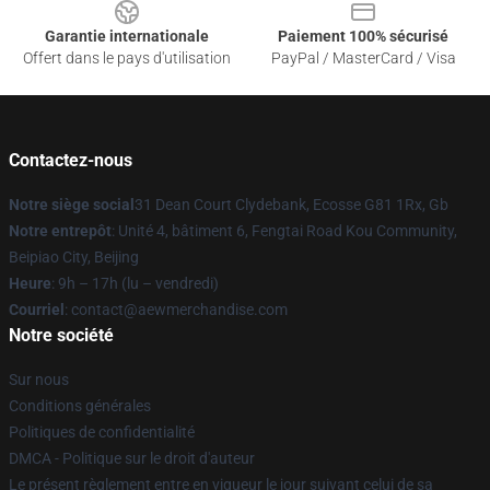
Garantie internationale
Paiement 100% sécurisé
Offert dans le pays d'utilisation
PayPal / MasterCard / Visa
Contactez-nous
Notre siège social
31 Dean Court Clydebank, Ecosse G81 1Rx, Gb
Notre entrepôt
: Unité 4, bâtiment 6, Fengtai Road Kou Community,
Beipiao City, Beijing
Heure
: 9h – 17h (lu – vendredi)
Courriel
:
contact@aewmerchandise.com
Notre société
Sur nous
Conditions générales
Politiques de confidentialité
DMCA - Politique sur le droit d'auteur
Le présent règlement entre en vigueur le jour suivant celui de sa