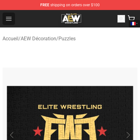
FREE
shipping on orders over $100
Aew Shop ⚡️ Official Aew Merchandise Store
Open menu
Accueil
/
AEW Décoration
/
Puzzles