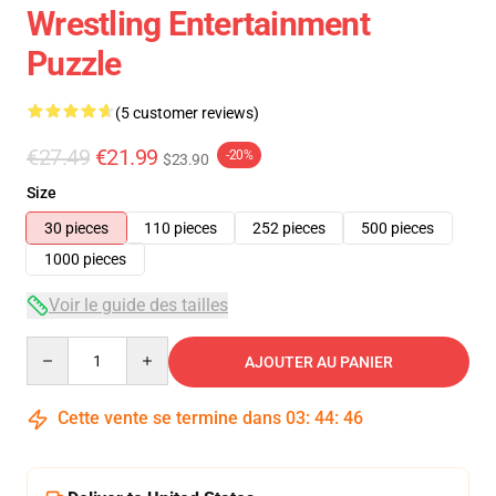
Wrestling Entertainment
Puzzle
(5 customer reviews)
€27.49
€21.99
-20%
$23.90
Size
30 pieces
110 pieces
252 pieces
500 pieces
1000 pieces
Voir le guide des tailles
Quantity
AJOUTER AU PANIER
Cette vente se termine dans
03
:
44
:
45