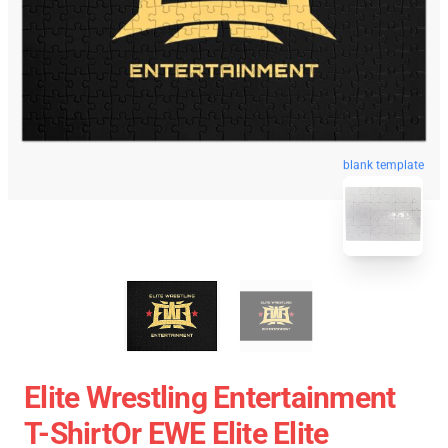
blank template
Elite Wrestling Entertainment
T-ShirtOr EWE Elite Elite