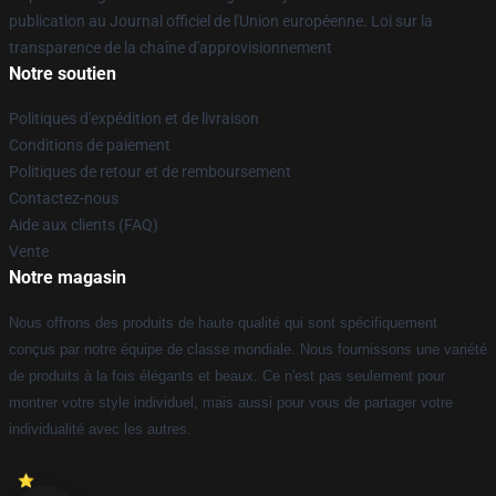
publication au Journal officiel de l'Union européenne. Loi sur la
transparence de la chaîne d'approvisionnement
Notre soutien
Politiques d'expédition et de livraison
Conditions de paiement
Politiques de retour et de remboursement
Contactez-nous
Aide aux clients (FAQ)
Vente
Notre magasin
Nous offrons des produits de haute qualité qui sont spécifiquement
conçus par notre équipe de classe mondiale. Nous fournissons une variété
de produits à la fois élégants et beaux. Ce n'est pas seulement pour
montrer votre style individuel, mais aussi pour vous de partager votre
individualité avec les autres.