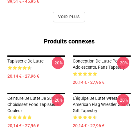
39,51 € - 45,95 €
VOIR PLUS
Produits connexes
Tapisserie De Lutte
Conception De Lutte Pour Les
-20%
-20%
Adolescents, Fans Tapestry
20,14 € - 27,96 €
20,14 € - 27,96 €
Ceinture De Lutte Je Suis Elite
L'équipe De Lutte Wrestle Usa
-20%
-20%
Choisissez Fond Tapisserie
American Flag Wrestler Coach
Couleur
Gift Tapestry
20,14 € - 27,96 €
20,14 € - 27,96 €