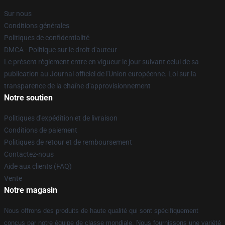
Sur nous
Conditions générales
Politiques de confidentialité
DMCA - Politique sur le droit d'auteur
Le présent règlement entre en vigueur le jour suivant celui de sa
publication au Journal officiel de l'Union européenne. Loi sur la
transparence de la chaîne d'approvisionnement
Notre soutien
Politiques d'expédition et de livraison
Conditions de paiement
Politiques de retour et de remboursement
Contactez-nous
Aide aux clients (FAQ)
Vente
Notre magasin
Nous offrons des produits de haute qualité qui sont spécifiquement
conçus par notre équipe de classe mondiale. Nous fournissons une variété