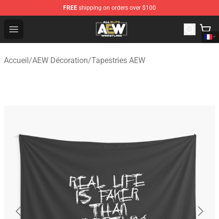
FREE
shipping on orders over $100
Aew Shop ⚡️ Official Aew Merchandise Store
Open menu
Accueil
/
AEW Décoration
/
Tapestries AEW