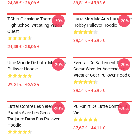
24,38 € - 28,06 €
39,51 € - 45,95 €
T-Shirt Classique Thompson
Lutte Martiale Arts Lutte Lutte
-20%
-20%
High School Wrestling Vision
Hobby Pullover Hoodie
Quest
39,51 € - 45,95 €
24,38 € - 28,06 €
Unie Monde De Lutte Masques
Eventail De Battement De
-20%
-20%
Pullover Hoodie
Coeur Wrestler Accessoires
Wrestler Gear Pullover Hoodie
39,51 € - 45,95 €
39,51 € - 45,95 €
Lutter Contre Les Vêtements
Pull-Shirt De Lutte Contre La
-20%
-20%
Pliants Avec Les Gens
Vie
Toujours Dans Eux Pullover
Hoodie
37,67 € - 44,11 €