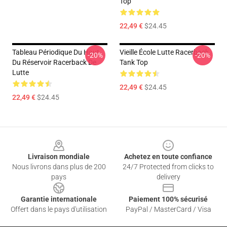
Top
22,49 €
$24.45
Tableau Périodique Du Haut
Vieille École Lutte Racerback
-20%
-20%
Du Réservoir Racerback De
Tank Top
Lutte
22,49 €
$24.45
22,49 €
$24.45
Footer
Livraison mondiale
Achetez en toute confiance
Nous livrons dans plus de 200
24/7 Protected from clicks to
pays
delivery
Garantie internationale
Paiement 100% sécurisé
Offert dans le pays d'utilisation
PayPal / MasterCard / Visa