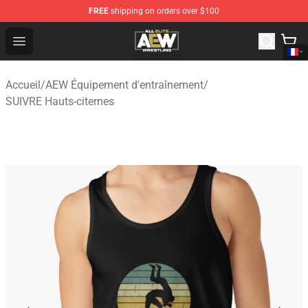
FREE
shipping on orders over $100
Aew Shop ⚡️ Official Aew Merchandise Store
Open menu
Accueil
/
AEW Équipement d'entraînement
/
SUIVRE Hauts-citernes