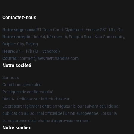
Contactez-nous
Notre siège social
31 Dean Court Clydebank, Ecosse G81 1Rx, Gb
Notre entrepôt
: Unité 4, bâtiment 6, Fengtai Road Kou Community,
Beipiao City, Beijing
Heure
: 9h – 17h (lu – vendredi)
Courriel
:
contact@aewmerchandise.com
Notre société
Sur nous
Conditions générales
Politiques de confidentialité
DMCA - Politique sur le droit d'auteur
Le présent règlement entre en vigueur le jour suivant celui de sa
publication au Journal officiel de l'Union européenne. Loi sur la
transparence de la chaîne d'approvisionnement
Notre soutien