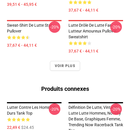
39,51 € - 45,95 €
37,67 € - 44,11 €
Sweat-Shirt De Lutte Star
Lutte Drôle De Lutte Fan
-20%
-20%
Pullover
Lutteur Amoureux Pullover
Sweatshirt
37,67 € - 44,11 €
37,67 € - 44,11 €
VOIR PLUS
Produits connexes
Lutter Contre Les Hommes
Définition De Lutte, Vintage
-20%
-20%
Durs Tank Top
Lutte Lutte Hommes, Novelty
De Base, Graphiques Femme,
Trending Now Racerback Tank
22,49 €
$24.45