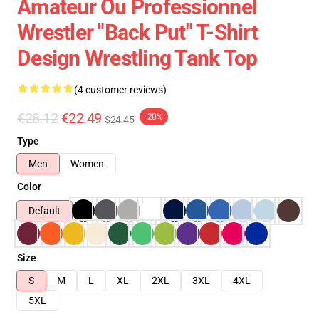
Amateur Ou Professionnel
Wrestler "Back Put" T-Shirt
Design Wrestling Tank Top
(4 customer reviews)
€28.12
€22.49
-20%
$24.45
Type
Men
Women
Color
Default
Size
S
M
L
XL
2XL
3XL
4XL
5XL