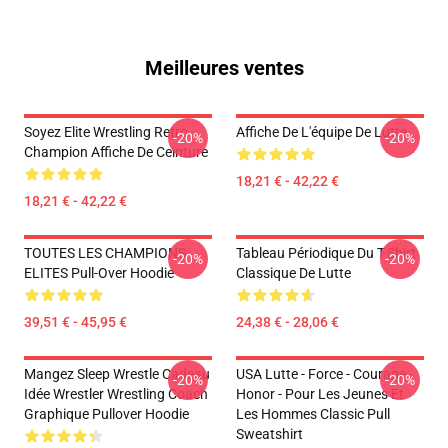
Meilleures ventes
Soyez Elite Wrestling Retro
Affiche De L'équipe De Lutte
-20%
-20%
Champion Affiche De Ceinture
18,21 € - 42,22 €
18,21 € - 42,22 €
TOUTES LES CHAMPIONS
Tableau Périodique Du T-Shirt
-20%
-20%
ELITES Pull-Over Hoodie
Classique De Lutte
39,51 € - 45,95 €
24,38 € - 28,06 €
Mangez Sleep Wrestle Cadeau
USA Lutte - Force - Courage -
-20%
-20%
Idée Wrestler Wrestling Coach
Honor - Pour Les Jeunes Et
Graphique Pullover Hoodie
Les Hommes Classic Pull
Sweatshirt