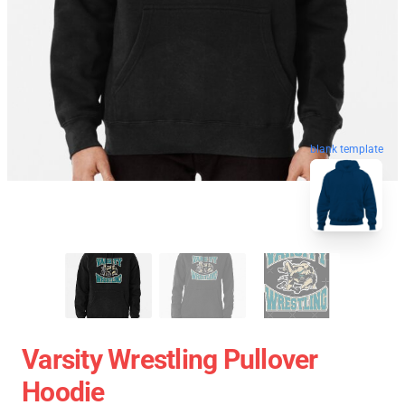
blank template
Varsity Wrestling Pullover
Hoodie