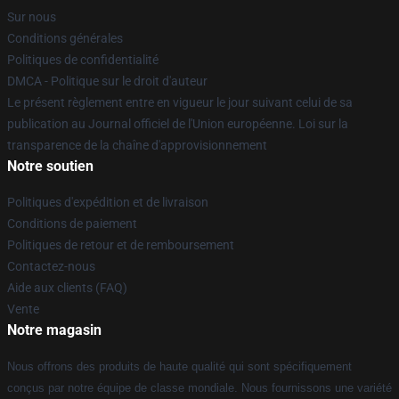
Sur nous
Conditions générales
Politiques de confidentialité
DMCA - Politique sur le droit d'auteur
Le présent règlement entre en vigueur le jour suivant celui de sa
publication au Journal officiel de l'Union européenne. Loi sur la
transparence de la chaîne d'approvisionnement
Notre soutien
Politiques d'expédition et de livraison
Conditions de paiement
Politiques de retour et de remboursement
Contactez-nous
Aide aux clients (FAQ)
Vente
Notre magasin
Nous offrons des produits de haute qualité qui sont spécifiquement
conçus par notre équipe de classe mondiale. Nous fournissons une variété