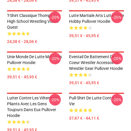
24,38 € - 28,06 €
39,51 € - 45,95 €
T-Shirt Classique Thompson
Lutte Martiale Arts Lutte Lutte
-20%
-20%
High School Wrestling Vision
Hobby Pullover Hoodie
Quest
39,51 € - 45,95 €
24,38 € - 28,06 €
Unie Monde De Lutte Masques
Eventail De Battement De
-20%
-20%
Pullover Hoodie
Coeur Wrestler Accessoires
Wrestler Gear Pullover Hoodie
39,51 € - 45,95 €
39,51 € - 45,95 €
Lutter Contre Les Vêtements
Pull-Shirt De Lutte Contre La
-20%
-20%
Pliants Avec Les Gens
Vie
Toujours Dans Eux Pullover
Hoodie
37,67 € - 44,11 €
39,51 € - 45,95 €