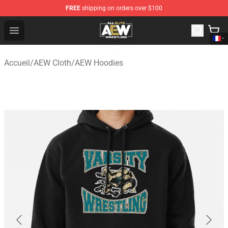
FREE
shipping on orders over $100
Aew Shop ⚡️ Official Aew Merchandise Store
Open menu
Accueil
/
AEW Cloth
/
AEW Hoodies