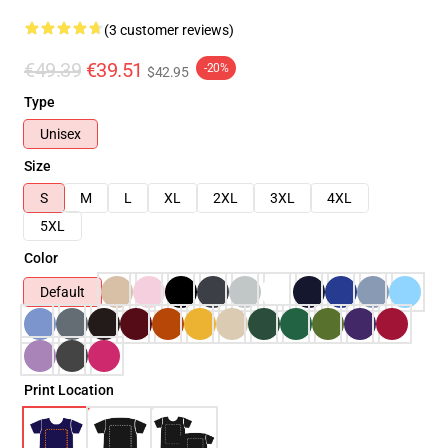
(3 customer reviews)
€49.39
€39.51
-20%
$42.95
Type
Unisex
Size
S
M
L
XL
2XL
3XL
4XL
5XL
Color
Default
Print Location