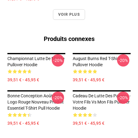
VOIR PLUS
Produits connexes
Championnat Lutte De Floride
August Burns Red T-Shirt
-20%
-20%
Pullover Hoodie
Pullover Hoodie
39,51 € - 45,95 €
39,51 € - 45,95 €
Bonne Conception Août Brûle
Cadeau De Lutte Des Parents -
-20%
-20%
Logo Rouge Nouveau Produit
Votre Fils Vs Mon Fils Pullover
Essentiel T-Shirt Pull Hoodie
Hoodie
39,51 € - 45,95 €
39,51 € - 45,95 €