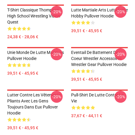
T-Shirt Classique Thompson
Lutte Martiale Arts Lutte Lutte
-20%
-20%
High School Wrestling Vision
Hobby Pullover Hoodie
Quest
39,51 € - 45,95 €
24,38 € - 28,06 €
Unie Monde De Lutte Masques
Eventail De Battement De
-20%
-20%
Pullover Hoodie
Coeur Wrestler Accessoires
Wrestler Gear Pullover Hoodie
39,51 € - 45,95 €
39,51 € - 45,95 €
Lutter Contre Les Vêtements
Pull-Shirt De Lutte Contre La
-20%
-20%
Pliants Avec Les Gens
Vie
Toujours Dans Eux Pullover
Hoodie
37,67 € - 44,11 €
39,51 € - 45,95 €