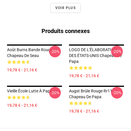
VOIR PLUS
Produits connexes
Août Burns Bande Rouge (1)
LOGO DE L'ÉLABORATION
-20%
-20%
Chapeau De Seau
DES ÉTATS-UNIS Chapeau De
Papa
19,78 € - 21,16 €
19,78 € - 21,16 €
Vieille École Lutte À Papa Hat
Augst Brûle Rouge Rr11
-20%
-20%
Chapeau De Papa
19,78 € - 21,16 €
19,78 € - 21,16 €