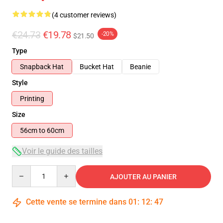
(4 customer reviews)
€24.73
€19.78
-20%
$21.50
Type
Snapback Hat
Bucket Hat
Beanie
Style
Printing
Size
56cm to 60cm
Voir le guide des tailles
Quantity
AJOUTER AU PANIER
Cette vente se termine dans
01
:
12
:
46