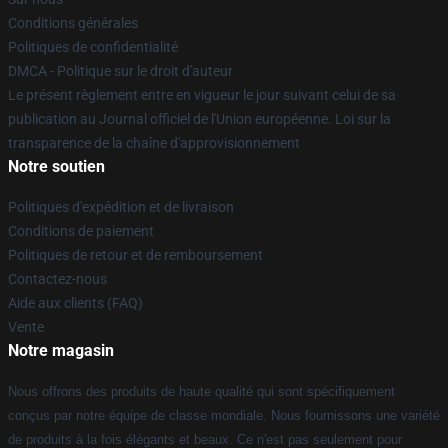
Conditions générales
Politiques de confidentialité
DMCA - Politique sur le droit d'auteur
Le présent règlement entre en vigueur le jour suivant celui de sa
publication au Journal officiel de l'Union européenne. Loi sur la
transparence de la chaîne d'approvisionnement
Notre soutien
Politiques d'expédition et de livraison
Conditions de paiement
Politiques de retour et de remboursement
Contactez-nous
Aide aux clients (FAQ)
Vente
Notre magasin
Nous offrons des produits de haute qualité qui sont spécifiquement
conçus par notre équipe de classe mondiale. Nous fournissons une variété
de produits à la fois élégants et beaux. Ce n'est pas seulement pour