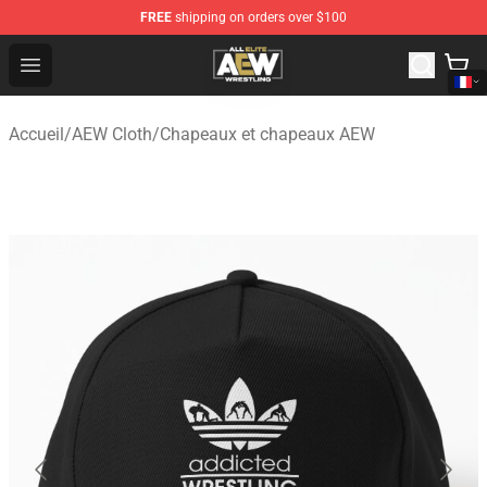
FREE
shipping on orders over $100
Aew Shop ⚡️ Official Aew Merchandise Store
Open menu
Accueil
/
AEW Cloth
/
Chapeaux et chapeaux AEW