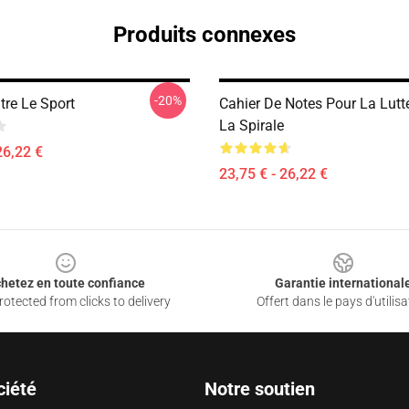
Produits connexes
-20%
tre Le Sport
Cahier De Notes Pour La Lutt
La Spirale
26,22 €
23,75 € - 26,22 €
hetez en toute confiance
Garantie international
otected from clicks to delivery
Offert dans le pays d'utilisa
ciété
Notre soutien