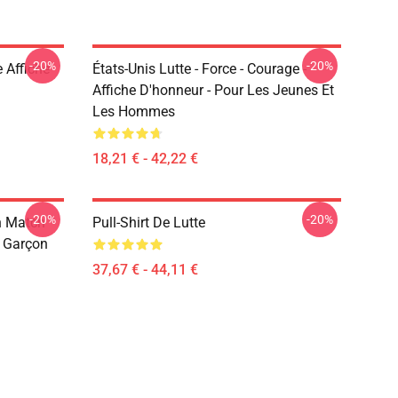
-20%
-20%
 Affiche
États-Unis Lutte - Force - Courage -
Affiche D'honneur - Pour Les Jeunes Et
Les Hommes
18,21 € - 42,22 €
-20%
-20%
h Match
Pull-Shirt De Lutte
e Garçon
37,67 € - 44,11 €