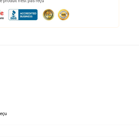
 produit n'est pas reçu
reçu