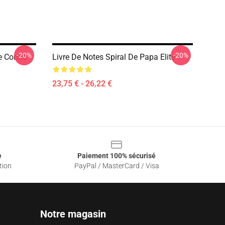
-20%
-20%
e Contre
Livre De Notes Spiral De Papa Elite
23,75 € - 26,22 €
e
Paiement 100% sécurisé
tion
PayPal / MasterCard / Visa
Notre magasin