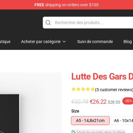
FREE
shipping on orders over $100
tique
Acheter par catégorie
Suivi de commande
Blog
Lutte Des Gars 
(3 customer reviews
€32.78
€26.22
-20%
$28.50
Size
A5 - 14,8x21cm
A6 - 10x1
Voir le guide des tailles