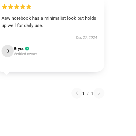
Aew notebook has a minimalist look but holds
up well for daily use.
Dec 27, 2024
Bryce
B
Verified owner
1
/
1