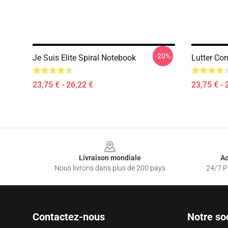
-20%
Je Suis Elite Spiral Notebook
Lutter Con
23,75 € - 26,22 €
23,75 € - 
Footer
Livraison mondiale
Ac
Nous livrons dans plus de 200 pays
24/7 Pr
Contactez-nous
Notre so