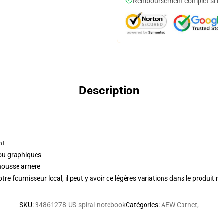
Remboursement complet si le
Description
nt
 ou graphiques
housse arrière
re fournisseur local, il peut y avoir de légères variations dans le produit 
SKU
:
34861278-US-spiral-notebook
Catégories
:
AEW Carnet
,