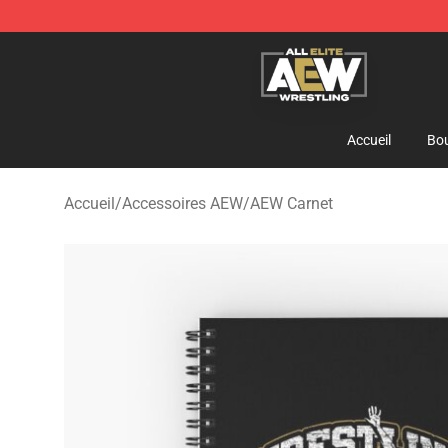
Aew Shop ⚡️ Official Aew Merchandise Store
Accueil
Bou
Accueil
/
Accessoires AEW
/
AEW Carnet