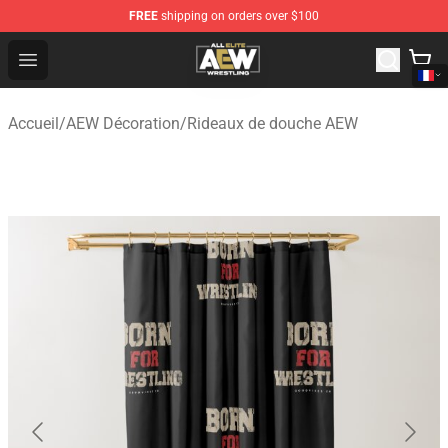
FREE
shipping on orders over $100
Aew Shop ⚡️ Official Aew Merchandise Store
Open menu
Accueil
/
AEW Décoration
/
Rideaux de douche AEW