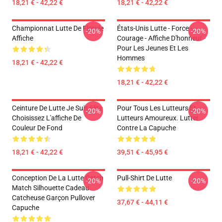
18,21 € - 42,22 €
18,21 € - 42,22 €
Championnat Lutte De Floride
États-Unis Lutte - Force -
-20%
-20%
Affiche
Courage - Affiche D'honneur -
Pour Les Jeunes Et Les
Hommes
18,21 € - 42,22 €
18,21 € - 42,22 €
Ceinture De Lutte Je Suis Elite
Pour Tous Les Lutteurs Et
-20%
-20%
Choisissez L'affiche De
Lutteurs Amoureux. Lutter
Couleur De Fond
Contre La Capuche
18,21 € - 42,22 €
39,51 € - 45,95 €
Conception De La Lutte Catch
Pull-Shirt De Lutte
-20%
-20%
Match Silhouette Cadeau
Catcheuse Garçon Pullover
37,67 € - 44,11 €
Capuche