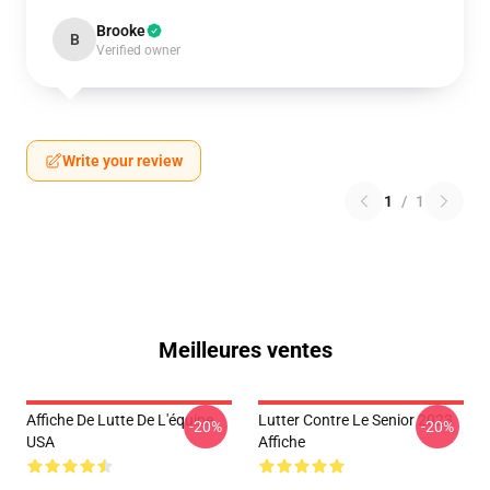
Brooke
B
Verified owner
Write your review
1
/
1
Meilleures ventes
Affiche De Lutte De L'équipe
Lutter Contre Le Senior 2023
-20%
-20%
USA
Affiche