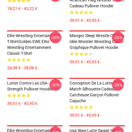
American Flag Wrestler Coach
Cadeau Pullover Hoodie
18,21 € - 42,22 €
39,51 € - 45,95 €
Elite Wrestling Entertainment
Mangez Sleep Wrestle Cadeau
-20%
-20%
T-ShirtGolden EWE Elite
Idée Wrestler Wrestling Coach
Wrestling Entertainment
Graphique Pullover Hoodie
Classic T-Shirt
39,51 € - 45,95 €
24,38 € - 28,06 €
Lutter Contre Les USA -
Conception De La Lutte Catch
-20%
-20%
Strength Pullover Hoodie
Match Silhouette Cadeau
Catcheuse Garçon Pullover
Capuche
39,51 € - 45,95 €
39,51 € - 45,95 €
Elite Wrestling Entertainment
Usa Wwe Lutte Sweat-Shirt