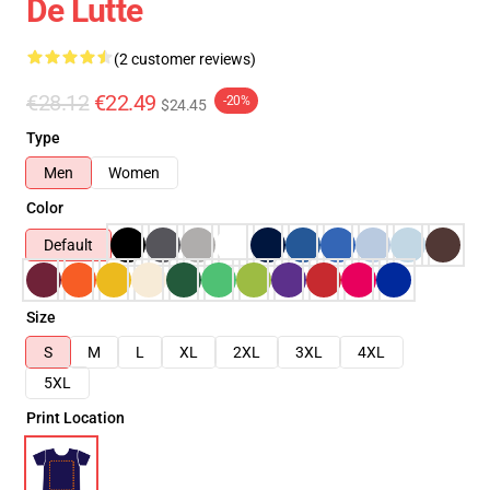
De Lutte
(2 customer reviews)
€28.12
€22.49
-20%
$24.45
Type
Men
Women
Color
Default
Size
S
M
L
XL
2XL
3XL
4XL
5XL
Print Location