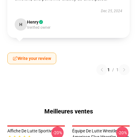
Dec 25, 2024
Henry
H
Verified owner
Write your review
1
/
1
Meilleures ventes
Affiche De Lutte Sportive
Équipe De Lutte Wrestle Usa
-20%
-20%