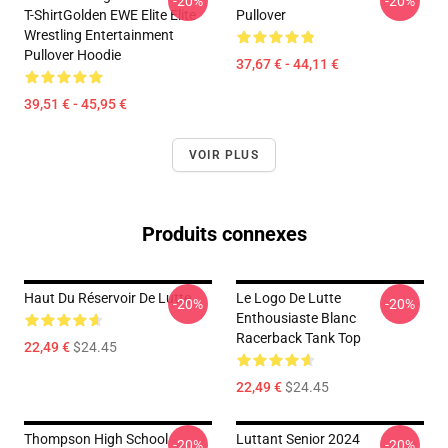
-20%
-20%
T-ShirtGolden EWE Elite Elite
Pullover
Wrestling Entertainment
Pullover Hoodie
37,67 € - 44,11 €
39,51 € - 45,95 €
VOIR PLUS
Produits connexes
Haut Du Réservoir De Lutte
Le Logo De Lutte
-20%
-20%
Enthousiaste Blanc
Racerback Tank Top
22,49 €
$24.45
22,49 €
$24.45
Thompson High School
Luttant Senior 2024
-20%
-20%