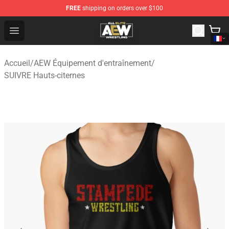
FREE
shipping on orders over $100
Aew Shop ⚡️ Official Aew Merchandise Store
Open menu
Accueil
/
AEW Équipement d'entraînement
/
SUIVRE Hauts-citernes