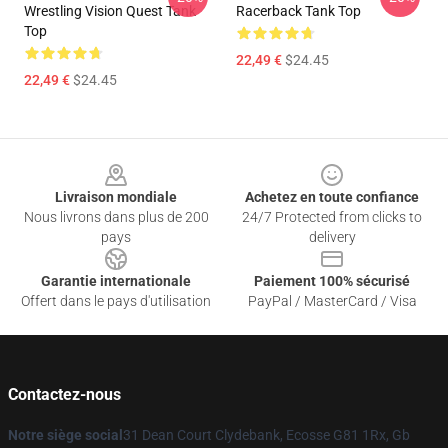
Wrestling Vision Quest Tank
Racerback Tank Top
Top
22,49 €
$24.45
22,49 €
$24.45
Footer
Livraison mondiale
Achetez en toute confiance
Nous livrons dans plus de 200
24/7 Protected from clicks to
pays
delivery
Garantie internationale
Paiement 100% sécurisé
Offert dans le pays d'utilisation
PayPal / MasterCard / Visa
Contactez-nous
Notre siège social
31 Dean Court Clydebank, Ecosse G81 1Rx, Gb