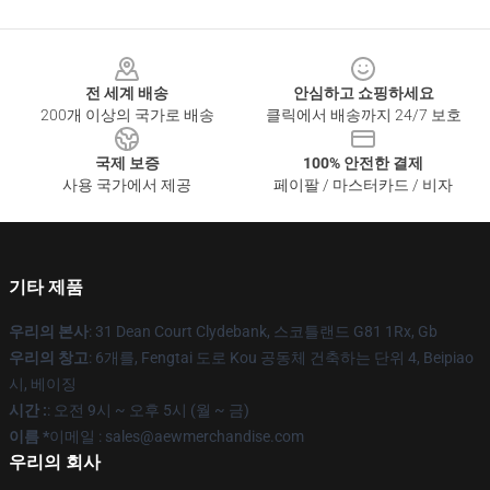
Footer
전 세계 배송
안심하고 쇼핑하세요
200개 이상의 국가로 배송
클릭에서 배송까지 24/7 보호
국제 보증
100% 안전한 결제
사용 국가에서 제공
페이팔 / 마스터카드 / 비자
기타 제품
우리의 본사
: 31 Dean Court Clydebank, 스코틀랜드 G81 1Rx, Gb
우리의 창고
: 6개를, Fengtai 도로 Kou 공동체 건축하는 단위 4, Beipiao
시, 베이징
시간 :
: 오전 9시 ~ 오후 5시 (월 ~ 금)
이름 *
이메일 :
sales@aewmerchandise.com
우리의 회사