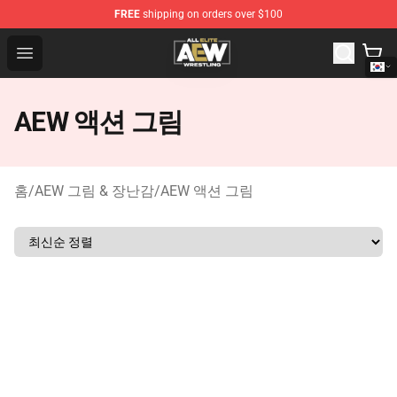
FREE
shipping on orders over $100
Aew Shop ⚡️ Official Aew Merchandise Store
Open menu
AEW 액션 그림
홈
/
AEW 그림 & 장난감
/
AEW 액션 그림