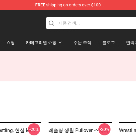
FREE
shipping on orders over $100
쇼핑
카테고리별 쇼핑
주문 추적
블로그
연락
-20%
-20%
estling, 현실 Men
레슬링 생활 Pullover 스웨터
Wrestl