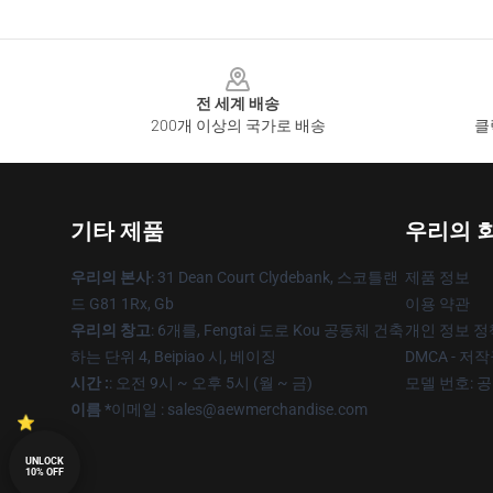
Footer
전 세계 배송
200개 이상의 국가로 배송
클
기타 제품
우리의 
우리의 본사
: 31 Dean Court Clydebank, 스코틀랜
제품 정보
드 G81 1Rx, Gb
이용 약관
우리의 창고
: 6개를, Fengtai 도로 Kou 공동체 건축
개인 정보 정
하는 단위 4, Beipiao 시, 베이징
DMCA - 저
시간 :
: 오전 9시 ~ 오후 5시 (월 ~ 금)
모델 번호: 
이름 *
이메일 :
sales@aewmerchandise.com
UNLOCK
10% OFF