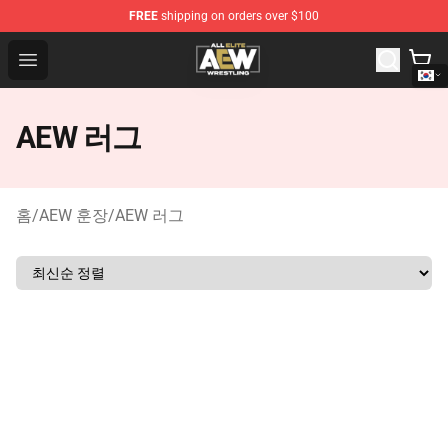
FREE
shipping on orders over $100
Aew Shop ⚡️ Official Aew Merchandise Store
Open menu
AEW 러그
홈
/
AEW 훈장
/
AEW 러그