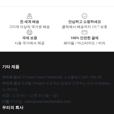
Footer
전 세계 배송
안심하고 쇼핑하세요
200개 이상의 국가로 배송
클릭에서 배송까지 24/7 보호
국제 보증
100% 안전한 결제
사용 국가에서 제공
페이팔 / 마스터카드 / 비자
기타 제품
우리의 본사
: 31 Dean Court Clydebank, 스코틀랜드 G81 1Rx, Gb
우리의 창고
: 6개를, Fengtai 도로 Kou 공동체 건축하는 단위 4, Beipiao
시, 베이징
시간 :
: 오전 9시 ~ 오후 5시 (월 ~ 금)
이름 *
이메일 :
sales@aewmerchandise.com
우리의 회사