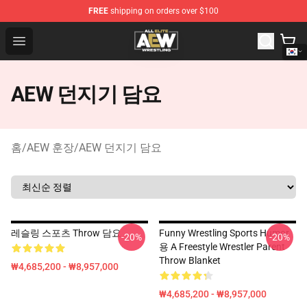
FREE
shipping on orders over $100
Aew Shop ⚡️ Official Aew Merchandise Store
Open menu
AEW 던지기 담요
홈
/
AEW 훈장
/
AEW 던지기 담요
레슬링 스포츠 Throw 담요
Funny Wrestling Sports Humor
-20%
-20%
용 A Freestyle Wrestler Parent
Throw Blanket
₩4,685,200 - ₩8,957,000
₩4,685,200 - ₩8,957,000