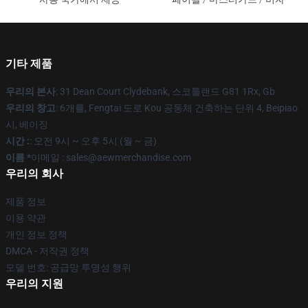
기타 제품
우리의 본사
: 31 Dean Court Clydebank, 스코틀랜드 G81 1Rx, Gb
우리의 창고
: 6개를, Fengtai 도로 Kou 공동체 건축하는 단위 4, Beipiao
시, 베이징
시간 :
: 오전 9시 ~ 오후 5시 (월 ~ 금)
이름 *
이메일 :
sales@aewmerchandise.com
우리의 회사
제품 정보
이용 약관
개인 정보 정책
DMCA - 저작권 정책
모델 번호: 공급망 투명성 행위
우리의 지원