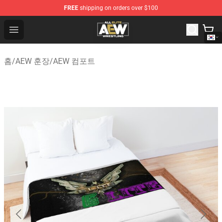
FREE
shipping on orders over $100
Aew Shop ⚡️ Official Aew Merchandise Store
Open menu
홈
/
AEW 훈장
/
AEW 컴포트