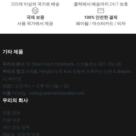
200개 이상의 국가로 배송
클릭에서 배송까지 24/7 보호
국제 보증
100% 안전한 결제
사용 국가에서 제공
페이팔 / 마스터카드 / 비자
기타 제품
우리의 본사
: 31 Dean Court Clydebank, 스코틀랜드 G81 1Rx, Gb
우리의 창고
: 6개를, Fengtai 도로 Kou 공동체 건축하는 단위 4, Beipiao
시, 베이징
시간 :
: 오전 9시 ~ 오후 5시 (월 ~ 금)
이름 *
이메일 :
sales@aewmerchandise.com
우리의 회사
제품 정보
이용 약관
개인 정보 정책
DMCA - 저작권 정책