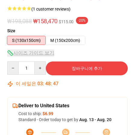
(1 customer reviews)
₩198,088
₩158,470
-20%
$115.00
Size
S (130x150cm)
M (150x200cm)
사이즈 가이드 보기
Quantity
장바구니에 추가
이 세일은
03
:
48
:
46
Deliver to United States
Cost to ship:
$6.99
Standard - Order today to get by
Aug. 13 - Aug. 20