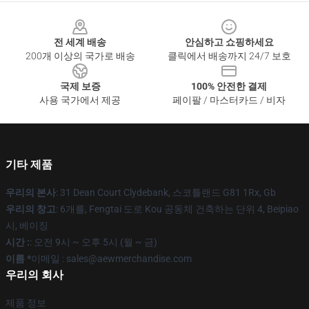
Footer
전 세계 배송
안심하고 쇼핑하세요
200개 이상의 국가로 배송
클릭에서 배송까지 24/7 보호
국제 보증
100% 안전한 결제
사용 국가에서 제공
페이팔 / 마스터카드 / 비자
기타 제품
우리의 본사
: 31 Dean Court Clydebank, 스코틀랜드 G81 1Rx, Gb
우리의 창고
: 6개를, Fengtai 도로 Kou 공동체 건축하는 단위 4, Beipiao
시, 베이징
시간 :
: 오전 9시 ~ 오후 5시 (월 ~ 금)
이름 *
이메일 :
sales@aewmerchandise.com
우리의 회사
제품 정보