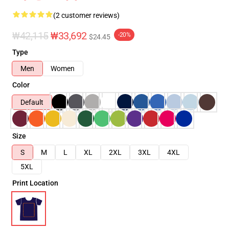
(2 customer reviews)
₩42,115
₩33,692
-20%
$24.45
Type
Men
Women
Color
Default
Size
S
M
L
XL
2XL
3XL
4XL
5XL
Print Location