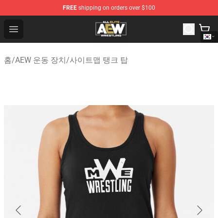
FREE
shipping on orders over $100
Aew Shop ⚡️ Official Aew Merchandise Store
Open menu
홈
/
AEW 운동 장치
/
사이트맵 탱크 탑