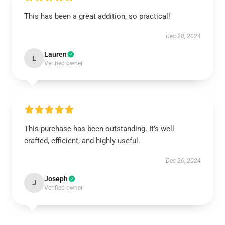
This has been a great addition, so practical!
Dec 28, 2024
Lauren
L
Verified owner
This purchase has been outstanding. It’s well-
crafted, efficient, and highly useful.
Dec 26, 2024
Joseph
J
Verified owner