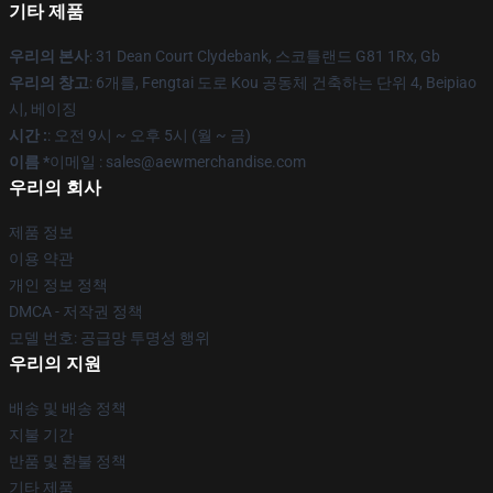
기타 제품
우리의 본사
: 31 Dean Court Clydebank, 스코틀랜드 G81 1Rx, Gb
우리의 창고
: 6개를, Fengtai 도로 Kou 공동체 건축하는 단위 4, Beipiao
시, 베이징
시간 :
: 오전 9시 ~ 오후 5시 (월 ~ 금)
이름 *
이메일 :
sales@aewmerchandise.com
우리의 회사
제품 정보
이용 약관
개인 정보 정책
DMCA - 저작권 정책
모델 번호: 공급망 투명성 행위
우리의 지원
배송 및 배송 정책
지불 기간
반품 및 환불 정책
기타 제품