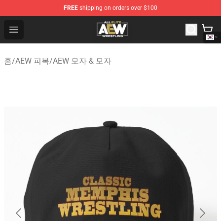
FREE
shipping on orders over $100
Aew Shop ⚡️ Official Aew Merchandise Store
Open menu
홈
/
AEW 피복
/
AEW 모자 & 모자