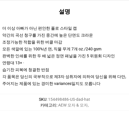
설명
더 이상 아빠가 아닌 편안한 폴로 스타일 캡
약간의 곡선 청구를 가진 중간에 높은 단면도 크라운
조정가능한 적합을 위한 버클 마감
모든 색깔에 있는 100%년 면, 직물 무게 7개 oz./240 gsm
완벽한 인쇄를 위한 두 배 넓은 정면 패널을 가진 5 위원회 디자인
연령대 13+ ·
습기찬 피복에 청결한 반점
각 품목은 당신의 국부적으로 제3자 성취자에 의하여 당신을 위해 다만,
주어지는 제품에 있는 경미한 variances일지도 모릅니다
SKU
:
154498486-US-dad-hat
카테고리
:
AEW 모자 & 모자
,