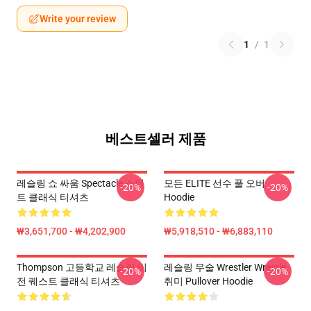
Write your review
1
/
1
베스트셀러 제품
레슬링 쇼 싸움 Spectacle 스턴
모든 ELITE 선수 풀 오버
-20%
-20%
트 클래식 티셔츠
Hoodie
₩3,651,700 - ₩4,202,900
₩5,918,510 - ₩6,883,110
Thompson 고등학교 레슬링 비
레슬링 무술 Wrestler Wrestle
-20%
-20%
전 퀘스트 클래식 티셔츠
취미 Pullover Hoodie