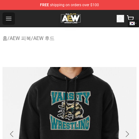
FREE
shipping on orders over $100
Aew Shop ⚡️ Official Aew Merchandise Store
Open menu
홈
/
AEW 피복
/
AEW 후드