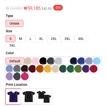
₩73,981
₩59,185
-20%
$42.95
Type
Unisex
Size
S
M
L
XL
2XL
3XL
4XL
5XL
Color
Default
Print Location