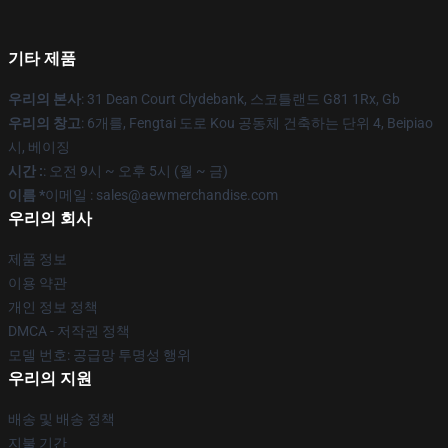
기타 제품
우리의 본사
: 31 Dean Court Clydebank, 스코틀랜드 G81 1Rx, Gb
우리의 창고
: 6개를, Fengtai 도로 Kou 공동체 건축하는 단위 4, Beipiao
시, 베이징
시간 :
: 오전 9시 ~ 오후 5시 (월 ~ 금)
이름 *
이메일 :
sales@aewmerchandise.com
우리의 회사
제품 정보
이용 약관
개인 정보 정책
DMCA - 저작권 정책
모델 번호: 공급망 투명성 행위
우리의 지원
배송 및 배송 정책
지불 기간